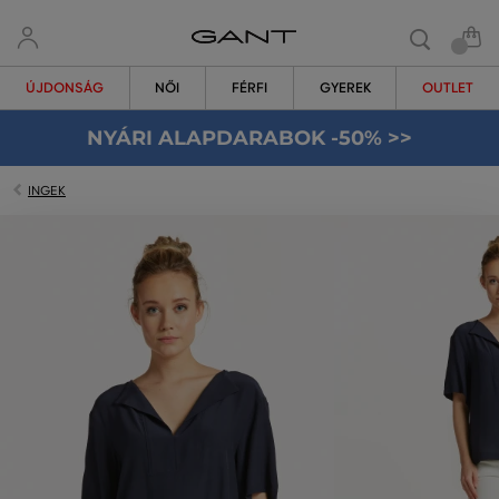
ÚJDONSÁG
NŐI
FÉRFI
GYEREK
OUTLET
NYÁRI ALAPDARABOK -50% >>
INGEK