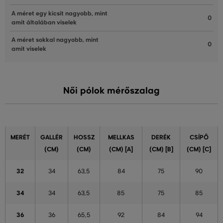
A méret egy kicsit nagyobb, mint
0
amit általában viselek
A méret sokkal nagyobb, mint
0
amit viselek
Női pólok mérőszalag
MERÉT
GALLÉR
HOSSZ
MELLKAS
DERÉK
CSÍPŐ
(CM)
(CM)
(CM) [A]
(CM) [B]
(CM) [C]
32
34
63,5
84
75
90
34
34
63,5
85
75
85
36
36
65,5
92
84
94