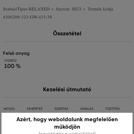
Szabás/Típus
RELAXED
Szezon: SS23
Termék kódja
4300209-323-GW-433-38
Összetétel
felső anyag
VISZKÓZ
100 %
Kezelési útmutató
MOSÁS
FEHÉRÍTÉS
SZÁRÍTÁS
VASALÁS
TISZTÍTÁS
Azért, hogy weboldalunk megfelelően
működjön
(egyetértés a websütikkel)