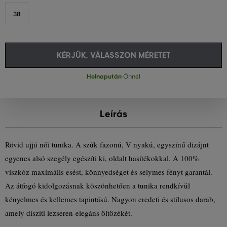
38
KÉRJÜK, VÁLASSZON MÉRETET
Holnapután
Önnél
Leírás
Rövid ujjú női tunika. A szűk fazonú, V nyakú, egyszínű dizájnt
egyenes alsó szegély egészíti ki, oldalt hasítékokkal. A 100%
viszkóz maximális esést, könnyedséget és selymes fényt garantál.
Az átfogó kidolgozásnak köszönhetően a tunika rendkívül
kényelmes és kellemes tapintású. Nagyon eredeti és stílusos darab,
amely díszíti lezseren-elegáns öltözékét.