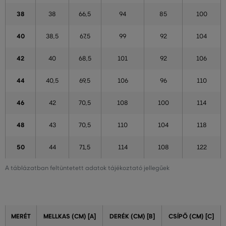
38
38
66,5
94
85
100
40
38,5
67,5
99
92
104
42
40
68,5
101
92
106
44
40,5
69,5
106
96
110
46
42
70,5
108
100
114
48
43
70,5
110
104
118
50
44
71,5
114
108
122
A táblázatban feltüntetett adatok tájékoztató jellegűek
MERÉT
MELLKAS (CM) [A]
DERÉK (CM) [B]
CSÍPŐ (CM) [C]