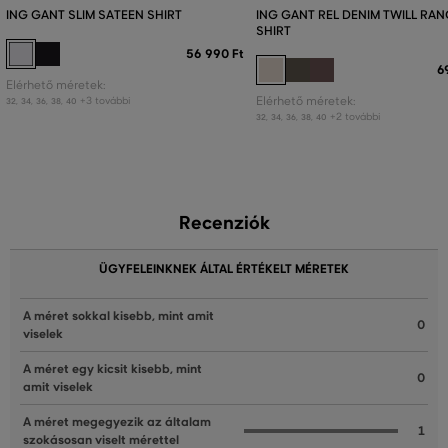
ING GANT SLIM SATEEN SHIRT
ING GANT REL DENIM TWILL RA
SHIRT
56 990 Ft
6
Elérhető méretek:
+3 további
Elérhető méretek:
32
,
34
,
36
,
38
,
40
+2 további
32
,
34
,
36
,
38
,
40
Recenziók
ÜGYFELEINKNEK ÁLTAL ÉRTÉKELT MÉRETEK
A méret sokkal kisebb, mint amit
0
viselek
A méret egy kicsit kisebb, mint
0
amit viselek
A méret megegyezik az általam
1
szokásosan viselt mérettel