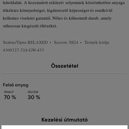
hátoldalán. A hozzáadott exkluzív selyemnek köszönhetően anyaga
tökéletes könnyedséget, légáteresztő képességet és rendkívül
kellemes viseletet garantál. Nőies és kifinomult darab, amely
stílusosan kiegészíti öltözékét.
Szabás/Típus
RELAXED
Szezon: SS24
Termék kódja
4300327-324-GW-433
Összetétel
felső anyag
PAMUT
SELYEM
70 %
30 %
Kezelési útmutató