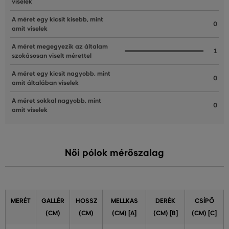
viselek
A méret egy kicsit kisebb, mint
0
amit viselek
A méret megegyezik az általam
1
szokásosan viselt mérettel
A méret egy kicsit nagyobb, mint
0
amit általában viselek
A méret sokkal nagyobb, mint
0
amit viselek
Női pólok mérőszalag
MERÉT
GALLÉR
HOSSZ
MELLKAS
DERÉK
CSÍPŐ
(CM)
(CM)
(CM) [A]
(CM) [B]
(CM) [C]