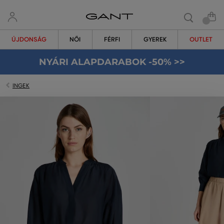
ÚJDONSÁG
NŐI
FÉRFI
GYEREK
OUTLET
NYÁRI ALAPDARABOK -50% >>
INGEK