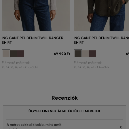
ING GANT REL DENIM TWILL RANGER
ING GANT REL DENIM TWILL RA
SHIRT
SHIRT
69 990 Ft
6
Elérhető méretek:
Elérhető méretek:
+2 további
+1 további
32
,
34
,
36
,
38
,
40
32
,
34
,
36
,
38
,
40
Recenziók
ÜGYFELEINKNEK ÁLTAL ÉRTÉKELT MÉRETEK
A méret sokkal kisebb, mint amit
0