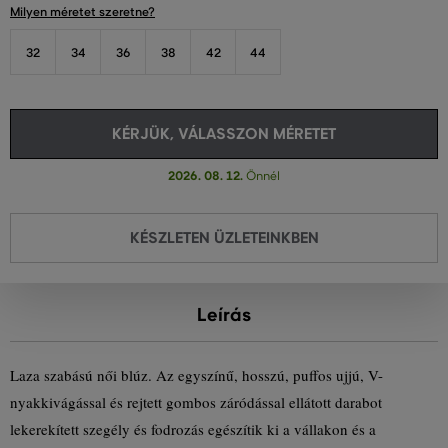
Milyen méretet szeretne?
32
34
36
38
42
44
KÉRJÜK, VÁLASSZON MÉRETET
2026. 08. 12.
Önnél
KÉSZLETEN ÜZLETEINKBEN
Leírás
Laza szabású női blúz. Az egyszínű, hosszú, puffos ujjú, V-
nyakkivágással és rejtett gombos záródással ellátott darabot
lekerekített szegély és fodrozás egészítik ki a vállakon és a