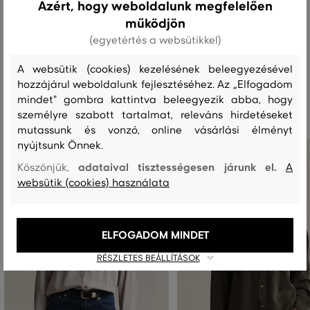
Azért, hogy weboldalunk megfelelően
működjön
MOSÁS
FEHÉRÍTÉS
SZÁRÍTÁS
VASALÁS
TISZTÍTÁS
(egyetértés a websütikkel)
A websütik (cookies) kezelésének beleegyezésével
hozzájárul weboldalunk fejlesztéséhez. Az „Elfogadom
Ajánlott termékek
mindet" gombra kattintva beleegyezik abba, hogy
személyre szabott tartalmat, releváns hirdetéseket
mutassunk és vonzó, online vásárlási élményt
nyújtsunk Önnek.
adataival tisztességesen járunk el.
Köszönjük,
A
websütik (cookies) használata
ELFOGADOM MINDET
RÉSZLETES BEÁLLÍTÁSOK