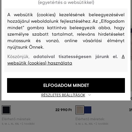
(egyetértés a websütikkel)
A websütik (cookies) kezelésének beleegyezésével
hozzájárul weboldalunk fejlesztéséhez. Az „Elfogadom
mindet" gombra kattintva beleegyezik abba, hogy
személyre szabott tartalmat, releváns hirdetéseket
mutassunk és vonzó, online vásárlási élményt
nyújtsunk Önnek.
adataival tisztességesen járunk el.
Köszönjük,
A
websütik (cookies) használata
ELFOGADOM MINDET
RÉSZLETES BEÁLLÍTÁSOK
ALSÓNEMŰ GANT BOXER BRIEF 3-PACK
ALSÓNEMŰ GANT TRUNK 3-PAC
22 990 Ft
1
Elérhető méretek:
Elérhető méretek:
+1 további
+1 további
S
,
M
,
L
,
XL
,
XXL
S
,
M
,
L
,
XL
,
XXL