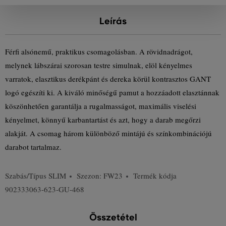
Leírás
Férfi alsónemű, praktikus csomagolásban. A rövidnadrágot,
melynek lábszárai szorosan testre simulnak, elöl kényelmes
varratok, elasztikus derékpánt és dereka körül kontrasztos GANT
logó egészíti ki. A kiváló minőségű pamut a hozzáadott elasztánnak
köszönhetően garantálja a rugalmasságot, maximális viselési
kényelmet, könnyű karbantartást és azt, hogy a darab megőrzi
alakját. A csomag három különböző mintájú és színkombinációjú
darabot tartalmaz.
Szabás/Típus
SLIM
Szezon: FW23
Termék kódja
902333063-623-GU-468
Összetétel