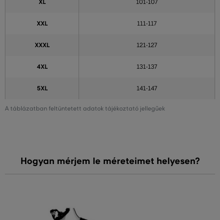
XL
101-107
XXL
111-117
XXXL
121-127
4XL
131-137
5XL
141-147
A táblázatban feltüntetett adatok tájékoztató jellegűek
Hogyan mérjem le méreteimet helyesen?