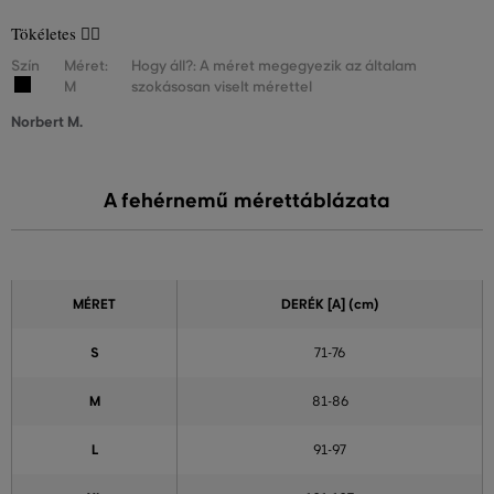
Tökéletes 👌🏻
Szín
Méret:
Hogy áll?: A méret megegyezik az általam
M
szokásosan viselt mérettel
Norbert M.
A fehérnemű mérettáblázata
MÉRET
DERÉK
[A] (cm)
S
71-76
M
81-86
L
91-97