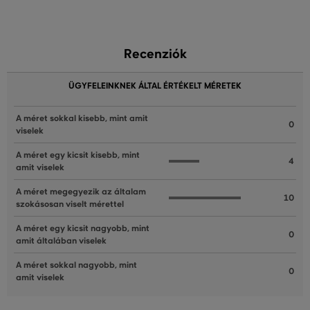
Recenziók
ÜGYFELEINKNEK ÁLTAL ÉRTÉKELT MÉRETEK
A méret sokkal kisebb, mint amit
0
viselek
A méret egy kicsit kisebb, mint
4
amit viselek
A méret megegyezik az általam
10
szokásosan viselt mérettel
A méret egy kicsit nagyobb, mint
0
amit általában viselek
A méret sokkal nagyobb, mint
0
amit viselek