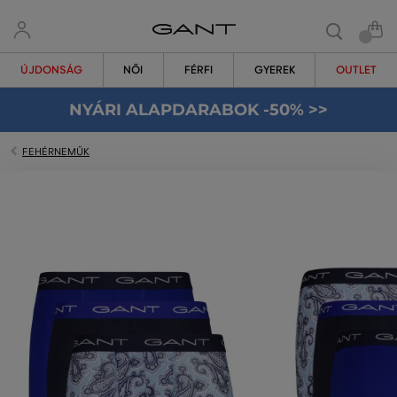
ÚJDONSÁG
NŐI
FÉRFI
GYEREK
OUTLET
NYÁRI ALAPDARABOK -50% >>
FEHÉRNEMŰK