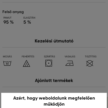
felső anyag
PAMUT
ELASZTÁN
95 %
5 %
Kezelési útmutató
MOSÁS
FEHÉRÍTÉS
SZÁRÍTÁS
VASALÁS
TISZTÍTÁS
Ajánlott termékek
Azért, hogy weboldalunk megfelelően
működjön