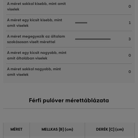
A méret sokkal kisebb, mint amit
0
viselek
A méret egy kicsit kisebb, mint
1
amit viselek
A méret megegyezik az általam
3
szokásosan viselt mérettel
A méret egy kicsit nagyobb, mint
0
amit általában viselek
A méret sokkal nagyobb, mint
0
amit viselek
Férfi pulóver mérettáblázata
MÉRET
MELLKAS
[B] (cm)
DERÉK [C] (cm)