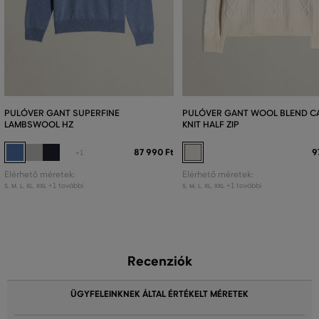
PULÓVER GANT SUPERFINE
PULÓVER GANT WOOL BLEND C
LAMBSWOOL HZ
KNIT HALF ZIP
87 990 Ft
9
+1
Elérhető méretek:
Elérhető méretek:
+1 további
+1 további
S
,
M
,
L
,
XL
,
XXL
S
,
M
,
L
,
XL
,
XXL
Recenziók
ÜGYFELEINKNEK ÁLTAL ÉRTÉKELT MÉRETEK