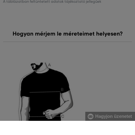
A táblázatban feltüntetett adatok tájékoztató jellegűek
Hogyan mérjem le méreteimet helyesen?
Hagyjon üzenetet