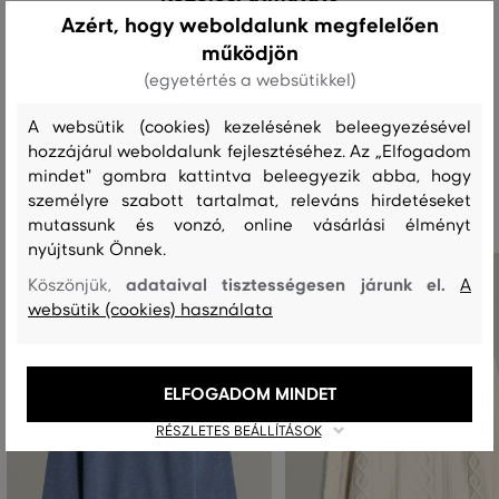
Azért, hogy weboldalunk megfelelően
működjön
MOSÁS
FEHÉRÍTÉS
SZÁRÍTÁS
VASALÁS
TISZTÍTÁS
(egyetértés a websütikkel)
A websütik (cookies) kezelésének beleegyezésével
hozzájárul weboldalunk fejlesztéséhez. Az „Elfogadom
Ajánlott termékek
mindet" gombra kattintva beleegyezik abba, hogy
személyre szabott tartalmat, releváns hirdetéseket
mutassunk és vonzó, online vásárlási élményt
nyújtsunk Önnek.
adataival tisztességesen járunk el.
Köszönjük,
A
websütik (cookies) használata
ELFOGADOM MINDET
RÉSZLETES BEÁLLÍTÁSOK