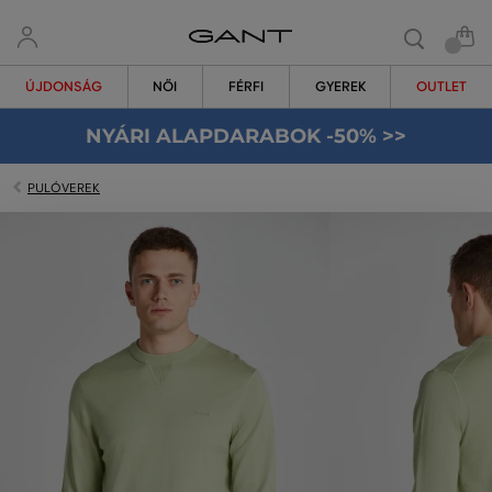
ÚJDONSÁG
NŐI
FÉRFI
GYEREK
OUTLET
NYÁRI ALAPDARABOK -50% >>
PULÓVEREK