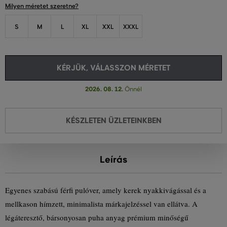
Milyen méretet szeretne?
S
M
L
XL
XXL
XXXL
KÉRJÜK, VÁLASSZON MÉRETET
2026. 08. 12.
Önnél
KÉSZLETEN ÜZLETEINKBEN
Leírás
Egyenes szabású férfi pulóver, amely kerek nyakkivágással és a
mellkason hímzett, minimalista márkajelzéssel van ellátva. A
légáteresztő, bársonyosan puha anyag prémium minőségű