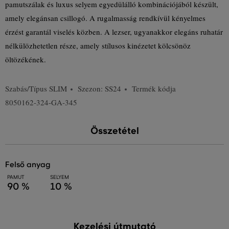
pamutszálak és luxus selyem egyedülálló kombinációjából készült,
amely elegánsan csillogó. A rugalmasság rendkívül kényelmes
érzést garantál viselés közben. A lezser, ugyanakkor elegáns ruhatár
nélkülözhetetlen része, amely stílusos kinézetet kölcsönöz
öltözékének.
Szabás/Típus
SLIM
Szezon: SS24
Termék kódja
8050162-324-GA-345
Összetétel
felső anyag
PAMUT
SELYEM
90 %
10 %
Kezelési útmutató