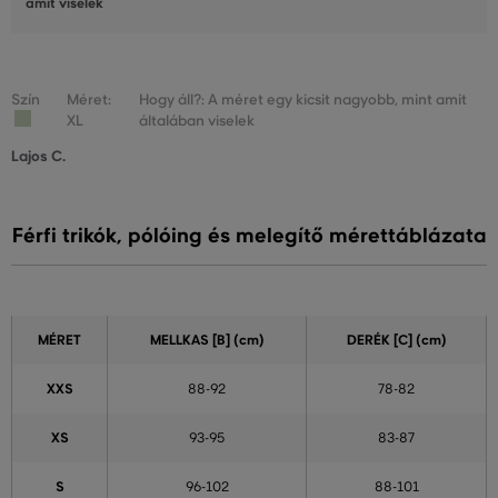
amit viselek
Szín
Méret:
Hogy áll?: A méret egy kicsit nagyobb, mint amit
XL
általában viselek
Lajos C.
Férfi trikók, pólóing és melegítő mérettáblázata
MÉRET
MELLKAS
[B] (cm)
DERÉK
[C] (cm)
XXS
88-92
78-82
XS
93-95
83-87
S
96-102
88-101