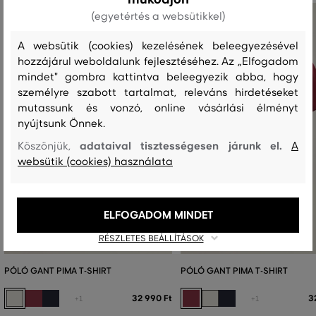
(egyetértés a websütikkel)
A websütik (cookies) kezelésének beleegyezésével
hozzájárul weboldalunk fejlesztéséhez. Az „Elfogadom
mindet" gombra kattintva beleegyezik abba, hogy
személyre szabott tartalmat, releváns hirdetéseket
mutassunk és vonzó, online vásárlási élményt
nyújtsunk Önnek.
adataival tisztességesen járunk el.
Köszönjük,
A
websütik (cookies) használata
ELFOGADOM MINDET
RÉSZLETES BEÁLLÍTÁSOK
PÓLÓ GANT PIMA T-SHIRT
PÓLÓ GANT PIMA T-SHIRT
32 990 Ft
3
+1
+1