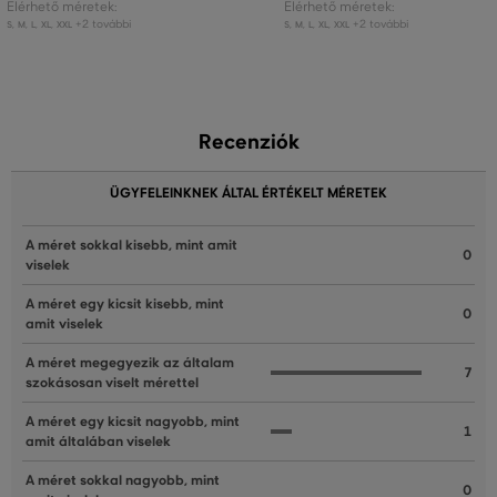
Elérhető méretek:
Elérhető méretek:
+2 további
+2 további
S
,
M
,
L
,
XL
,
XXL
S
,
M
,
L
,
XL
,
XXL
Recenziók
ÜGYFELEINKNEK ÁLTAL ÉRTÉKELT MÉRETEK
A méret sokkal kisebb, mint amit
0
viselek
A méret egy kicsit kisebb, mint
0
amit viselek
A méret megegyezik az általam
7
szokásosan viselt mérettel
A méret egy kicsit nagyobb, mint
1
amit általában viselek
A méret sokkal nagyobb, mint
0