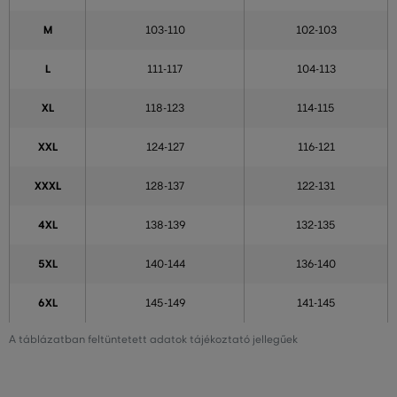
M
103-110
102-103
L
111-117
104-113
XL
118-123
114-115
XXL
124-127
116-121
XXXL
128-137
122-131
4XL
138-139
132-135
5XL
140-144
136-140
6XL
145-149
141-145
A táblázatban feltüntetett adatok tájékoztató jellegűek