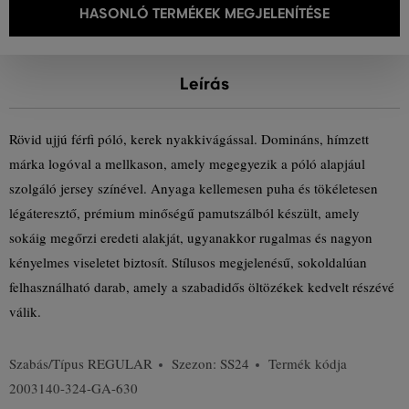
HASONLÓ TERMÉKEK MEGJELENÍTÉSE
Leírás
Rövid ujjú férfi póló, kerek nyakkivágással. Domináns, hímzett
márka logóval a mellkason, amely megegyezik a póló alapjául
szolgáló jersey színével. Anyaga kellemesen puha és tökéletesen
légáteresztő, prémium minőségű pamutszálból készült, amely
sokáig megőrzi eredeti alakját, ugyanakkor rugalmas és nagyon
kényelmes viseletet biztosít. Stílusos megjelenésű, sokoldalúan
felhasználható darab, amely a szabadidős öltözékek kedvelt részévé
válik.
Szabás/Típus
REGULAR
Szezon: SS24
Termék kódja
2003140-324-GA-630