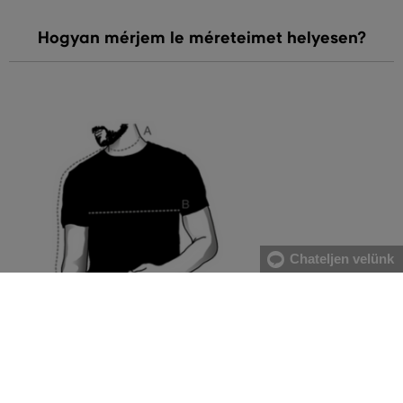
Hogyan mérjem le méreteimet helyesen?
Chateljen velünk