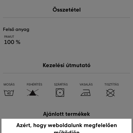
Összetétel
felső anyag
PAMUT
100 %
Kezelési útmutató
MOSÁS
FEHÉRÍTÉS
SZÁRÍTÁS
VASALÁS
TISZTÍTÁS
Ajánlott termékek
Azért, hogy weboldalunk megfelelően
működjön