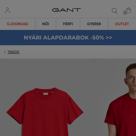
ÚJDONSÁG
NŐI
FÉRFI
GYEREK
OUTLET
NYÁRI ALAPDARABOK -50% >>
TRIKÓK