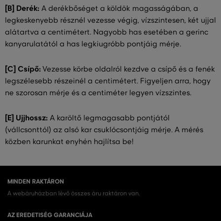
[B] Derék:
A derékbőséget a köldök magasságában, a
legkeskenyebb résznél vezesse végig, vízszintesen, két ujjal
alátartva a centimétert. Nagyobb has esetében a gerinc
kanyarulatától a has legkiugróbb pontjáig mérje.
[C] Csípő:
Vezesse körbe oldalról kezdve a csípő és a fenék
legszélesebb részeinél a centimétert. Figyeljen arra, hogy
ne szorosan mérje és a centiméter legyen vízszintes.
[E] Ujjhossz:
A karöltő legmagasabb pontjától
(vállcsonttól) az alsó kar csuklócsontjáig mérje. A mérés
közben karunkat enyhén hajlítsa be!
MINDEN RAKTÁRON
A webáruházban lévő összes áru raktáron van.
AZ EREDETISÉG GARANCIÁJA