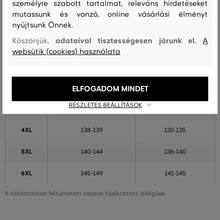
S
96-102
88-101
személyre szabott tartalmat, releváns hirdetéseket
mutassunk és vonzó, online vásárlási élményt
M
103-110
102-103
nyújtsunk Önnek.
adataival tisztességesen járunk el.
Köszönjük,
A
L
111-117
104-113
websütik (cookies) használata
XL
118-123
114-115
XXL
124-127
116-121
ELFOGADOM MINDET
RÉSZLETES BEÁLLÍTÁSOK
XXXL
128-137
122-131
4XL
138-139
132-135
5XL
140-144
136-140
6XL
145-149
141-145
A táblázatban feltüntetett adatok tájékoztató jellegűek