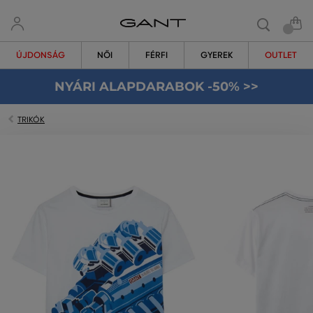
ÚJDONSÁG
NŐI
FÉRFI
GYEREK
OUTLET
NYÁRI ALAPDARABOK -50% >>
TRIKÓK