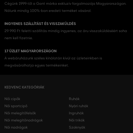
Cégünk 1999-től a Gant márka exkluzív forgalmazója Magyarországon.
Nálunk mindig 100%-ban eredeti terméket vásárol.
INGYENES SZÁLLÍTÁST ÉS VISSZAKÜLDÉS
29 990 Ft feletti szállítás mindig ingyenes, az áru visszaküldéséért soha
nem kell fizetnie.
17 ÜZLET MAGYARORSZÁGON
A webáruházunk széles kínálatán kívül az üzleteinkben is
megvásárolhatja egyes termékeinket.
KEDVENC KATEGÓRIÁK
Női cipők
Ruhák
Női sportcipő
Nyári ruhák
Női melegítőfelsők
Ingruhák
Női melegítőnadrágok
Női trikók
Női nadrágok
Szoknyák