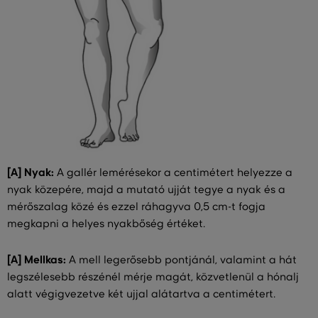
[A] Nyak:
A gallér lemérésekor a centimétert helyezze a
nyak közepére, majd a mutató ujját tegye a nyak és a
mérőszalag közé és ezzel ráhagyva 0,5 cm-t fogja
megkapni a helyes nyakbőség értéket.
[A] Mellkas:
A mell legerősebb pontjánál, valamint a hát
legszélesebb részénél mérje magát, közvetlenül a hónalj
alatt végigvezetve két ujjal alátartva a centimétert.