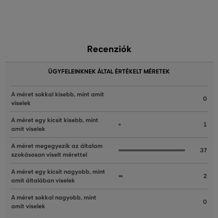
Recenziók
ÜGYFELEINKNEK ÁLTAL ÉRTÉKELT MÉRETEK
A méret sokkal kisebb, mint amit
0
viselek
A méret egy kicsit kisebb, mint
1
amit viselek
A méret megegyezik az általam
37
szokásosan viselt mérettel
A méret egy kicsit nagyobb, mint
2
amit általában viselek
A méret sokkal nagyobb, mint
0
amit viselek