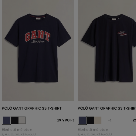
PÓLÓ GANT GRAPHIC SS T-SHIRT
PÓLÓ GANT GRAPHIC SS T-SHIR
19 990 Ft
2
+1
Elérhető méretek:
Elérhető méretek:
+2 további
+2 további
S
,
M
,
L
,
XL
,
XXL
S
,
M
,
L
,
XL
,
XXL