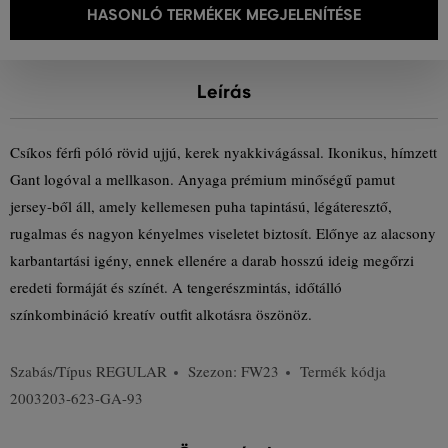
HASONLÓ TERMÉKEK MEGJELENÍTÉSE
Leírás
Csíkos férfi póló rövid ujjú, kerek nyakkivágással. Ikonikus, hímzett
Gant logóval a mellkason. Anyaga prémium minőségű pamut
jersey-ből áll, amely kellemesen puha tapintású, légáteresztő,
rugalmas és nagyon kényelmes viseletet biztosít. Előnye az alacsony
karbantartási igény, ennek ellenére a darab hosszú ideig megőrzi
eredeti formáját és színét. A tengerészmintás, időtálló
színkombináció kreatív outfit alkotásra öszönöz.
Szabás/Típus
REGULAR
Szezon: FW23
Termék kódja
2003203-623-GA-93