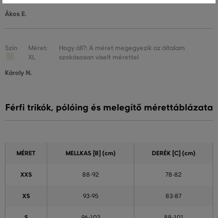
Ákos E.
Szín
Méret:
Hogy áll?: A méret megegyezik az általam
XL
szokásosan viselt mérettel
Károly N.
Férfi trikók, pólóing és melegítő mérettáblázata
MÉRET
MELLKAS
[B] (cm)
DERÉK
[C] (cm)
XXS
88-92
78-82
XS
93-95
83-87
S
96-102
88-101