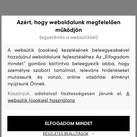
Szín
Méret:
Hogy áll?: A méret megegyezik az általam
Azért, hogy weboldalunk megfelelően
L
szokásosan viselt mérettel
működjön
Kriszta L.
(egyetértés a websütikkel)
A websütik (cookies) kezelésének beleegyezésével
Szín
Méret:
Hogy áll?: A méret megegyezik az általam
hozzájárul weboldalunk fejlesztéséhez. Az „Elfogadom
XL
szokásosan viselt mérettel
mindet" gombra kattintva beleegyezik abba, hogy
személyre szabott tartalmat, releváns hirdetéseket
Géza S.
mutassunk és vonzó, online vásárlási élményt
nyújtsunk Önnek.
adataival tisztességesen járunk el.
Szín
Méret:
Hogy áll?: A méret megegyezik az általam
Köszönjük,
A
M
szokásosan viselt mérettel
websütik (cookies) használata
Bence
ELFOGADOM MINDET
Szín
Méret:
Hogy áll?: A méret megegyezik az általam
RÉSZLETES BEÁLLÍTÁSOK
L
szokásosan viselt mérettel