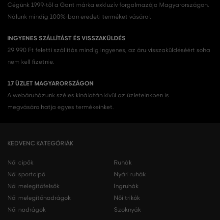
Cégünk 1999-től a Gant márka exkluzív forgalmazója Magyarországon.
Nálunk mindig 100%-ban eredeti terméket vásárol.
INGYENES SZÁLLÍTÁST ÉS VISSZAKÜLDÉS
29 990 Ft feletti szállítás mindig ingyenes, az áru visszaküldéséért soha
nem kell fizetnie.
17 ÜZLET MAGYARORSZÁGON
A webáruházunk széles kínálatán kívül az üzleteinkben is
megvásárolhatja egyes termékeinket.
KEDVENC KATEGÓRIÁK
Női cipők
Ruhák
Női sportcipő
Nyári ruhák
Női melegítőfelsők
Ingruhák
Női melegítőnadrágok
Női trikók
Női nadrágok
Szoknyák