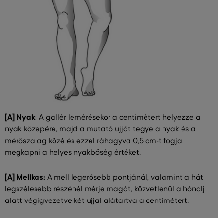
[A] Nyak:
A gallér lemérésekor a centimétert helyezze a
nyak közepére, majd a mutató ujját tegye a nyak és a
mérőszalag közé és ezzel ráhagyva 0,5 cm-t fogja
megkapni a helyes nyakbőség értéket.
[A] Mellkas:
A mell legerősebb pontjánál, valamint a hát
legszélesebb részénél mérje magát, közvetlenül a hónalj
alatt végigvezetve két ujjal alátartva a centimétert.