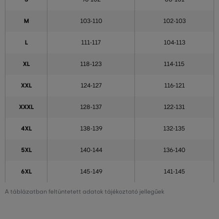
M
103-110
102-103
L
111-117
104-113
XL
118-123
114-115
XXL
124-127
116-121
XXXL
128-137
122-131
4XL
138-139
132-135
5XL
140-144
136-140
6XL
145-149
141-145
A táblázatban feltüntetett adatok tájékoztató jellegűek