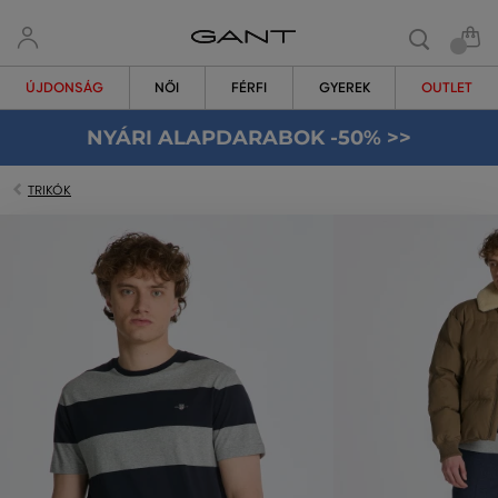
ÚJDONSÁG
NŐI
FÉRFI
GYEREK
OUTLET
NYÁRI ALAPDARABOK -50% >>
TRIKÓK