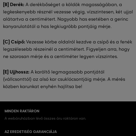
[B] Derék:
A derékbőséget a köldök magasságában, a
legkeskenyebb résznél vezesse végig, vízszintesen, két ujjal
alátartva a centimétert. Nagyobb has esetében a gerinc
kanyarulatától a has legkiugróbb pontjáig mérje.
[C] Csípő:
Vezesse körbe oldalról kezdve a csípő és a fenék
legszélesebb részeinél a centimétert. Figyeljen arra, hogy
ne szorosan mérje és a centiméter legyen vízszintes.
[E] Ujjhossz:
A karöltő legmagasabb pontjától
(vállcsonttól) az alsó kar csuklócsontjáig mérje. A mérés
közben karunkat enyhén hajlítsa be!
MINDEN RAKTÁRON
A webáruházban lévő összes áru raktáron van.
AZ EREDETISÉG GARANCIÁJA