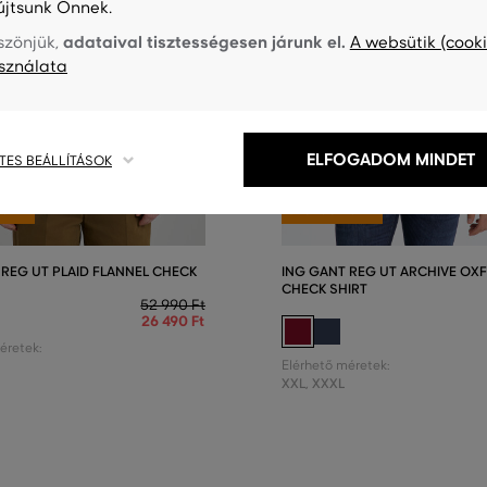
újtsunk Önnek.
adataival tisztességesen járunk el.
szönjük,
A websütik (cooki
sználata
ELFOGADOM MINDET
TES BEÁLLÍTÁSOK
0%
AKCIÓ -50%
SÉLY
UTOLSÓ ESÉLY
 REG UT PLAID FLANNEL CHECK
ING GANT REG UT ARCHIVE OX
CHECK SHIRT
52 990 Ft
26 490 Ft
éretek:
Elérhető méretek:
XXL
,
XXXL