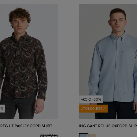
AKCIÓ -50%
0%
UTOLSÓ ESÉLY
 REG UT PAISLEY CORD SHIRT
ING GANT REL US OXFORD SHIR
73 990 Ft