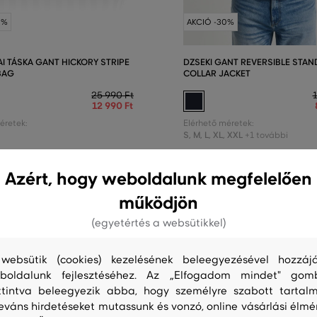
0%
AKCIÓ -30%
AI TÁSKA GANT HICKORY STRIPE
DZSEKI GANT REVERSIBLE STAN
BAG
COLLAR JACKET
25 990 Ft
12 990 Ft
éretek:
Elérhető méretek:
S
,
M
,
L
,
XL
,
XXL
+1 további
Azért, hogy weboldalunk megfelelően
működjön
(egyetértés a websütikkel)
websütik (cookies) kezelésének beleegyezésével hozzájá
boldalunk fejlesztéséhez. Az „Elfogadom mindet" gom
ttintva beleegyezik abba, hogy személyre szabott tartalm
leváns hirdetéseket mutassunk és vonzó, online vásárlási élmé