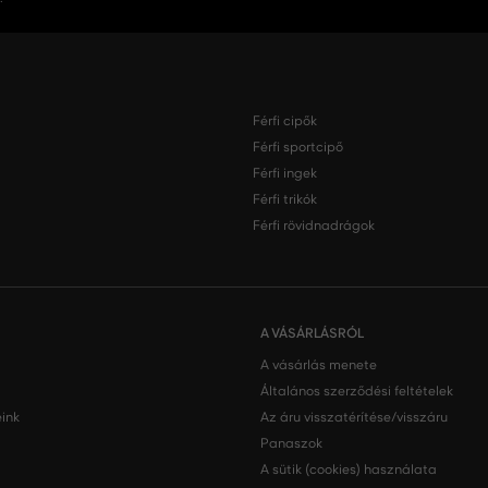
Férfi cipők
Férfi sportcipő
Férfi ingek
Férfi trikók
Férfi rövidnadrágok
A VÁSÁRLÁSRÓL
A vásárlás menete
Általános szerződési feltételek
ink
Az áru visszatérítése/visszáru
Panaszok
A sütik (cookies) használata