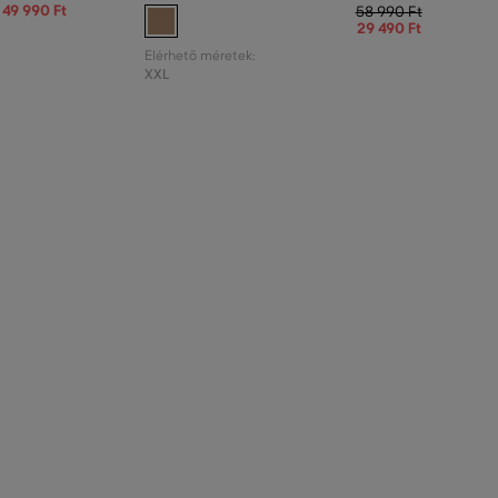
49 990 Ft
58 990 Ft
29 490 Ft
Elérhető méretek:
XXL