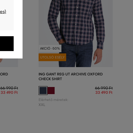
es)
AKCIÓ -50%
UTOLSÓ ESÉLY
FORD
ING GANT REG UT ARCHIVE OXFORD
CHECK SHIRT
66 990 Ft
66 990 Ft
33 490 Ft
33 490 Ft
Elérhető méretek:
XXL