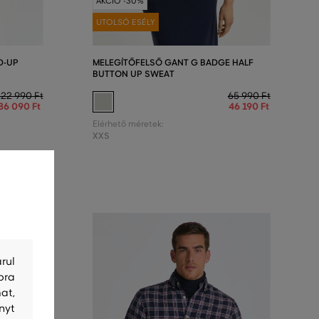
AKCIÓ -30%
UTOLSÓ ESÉLY
D-UP
MELEGÍTŐFELSŐ GANT G BADGE HALF
BUTTON UP SWEAT
122 990 Ft
65 990 Ft
86 090 Ft
46 190 Ft
Elérhető méretek:
XXS
rul
bra
at,
nyt