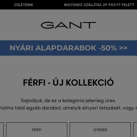
ÜZLETEINK
INGYENES SZÁLLÍTÁS 29 990 FT FELETT
NYÁRI ALAPDARABOK -50% >>
FÉRFI - ÚJ KOLLEKCIÓ
Sajnáljuk, de ez a kategória jelenleg üres.
 hátha talál egyéb darabot, amelyik elnyeri tetszését, vagy
FÉRFI
GYEREK