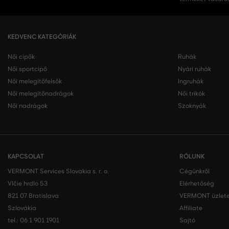
KEDVENC KATEGÓRIÁK
Női cipők
Ruhák
Női sportcipő
Nyári ruhák
Női melegítőfelsők
Ingruhák
Női melegítőnadrágok
Női trikók
Női nadrágok
Szoknyák
KAPCSOLAT
RÓLUNK
VERMONT Services Slovakia s. r. o.
Cégünkről
Vlčie hrdlo 53
Elérhetőség
821 07 Bratislava
VERMONT üzlete
Szlovákia
Affiliate
tel.:
06 1 901 1901
Sajtó