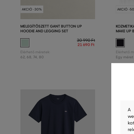
AKCIÓ -30%
AKCIÓ -5
MELEGÍTŐSZETT GANT BUTTON UP
KOZMETIK
HOODIE AND LEGGING SET
MAKE UP 
30 990 Ft
21 690 Ft
Elérhető méretek:
Elérhető m
62
,
68
,
74
,
80
Egy méret
A 
we
ka
re