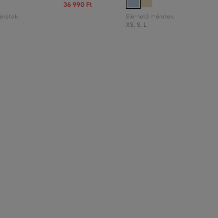
36 990 Ft
éretek:
Elérhető méretek:
XS
,
S
,
L