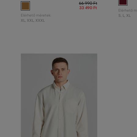
66 990 Ft
33 490 Ft
Elérhető m
Elérhető méretek:
S
,
L
,
XL
XL
,
XXL
,
XXXL