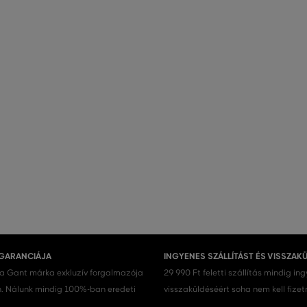
 GARANCIÁJA
INGYENES SZÁLLÍTÁST ÉS VISSZAK
 a Gant márka exkluzív forgalmazója
29 990 Ft feletti szállítás mindig in
 Nálunk mindig 100%-ban eredeti
visszaküldéséért soha nem kell fizet
.