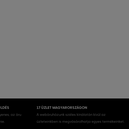
ÜLDÉS
17 ÜZLET MAGYARORSZÁGON
gyenes, az áru
A webáruházunk széles kínálatán kívül az
nie.
üzleteinkben is megvásárolhatja egyes termékeinket.