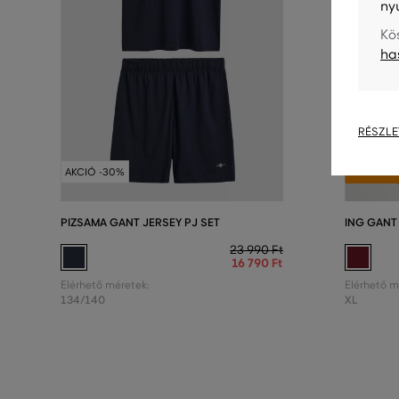
ny
Kö
ha
RÉSZLE
AKCIÓ -5
AKCIÓ -30%
UTOLSÓ E
PIZSAMA GANT JERSEY PJ SET
ING GANT
23 990 Ft
16 790 Ft
Elérhető méretek:
Elérhető m
134/140
XL