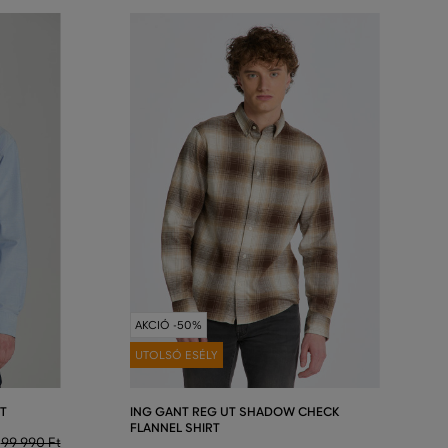
AKCIÓ -50%
UTOLSÓ ESÉLY
T
ING GANT REG UT SHADOW CHECK
FLANNEL SHIRT
99 990 Ft