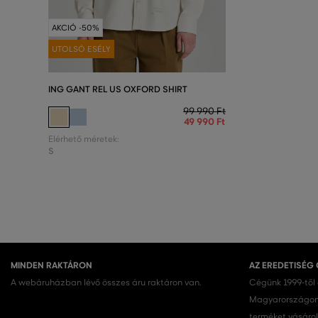
AKCIÓ -50%
UTOLSÓ ESÉLY
ING GANT REL US OXFORD SHIRT
99 990 Ft
49 990 Ft
Elérhető méretek:
S
MINDEN RAKTÁRON
AZ EREDETISÉG
A webáruházban lévő összes áru raktáron van.
Cégünk 1999-től
Magyarországon.
terméket vásárol