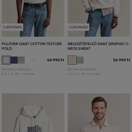
ÚJDONSÁG
ÚJDONSÁG
PULÓVER GANT COTTON TEXTURE
MELEGÍTŐFELSŐ GANT GRAPHIC C-
POLO
NECK SWEAT
60 990 Ft
56 990 Ft
+1
Elérhető méretek:
Elérhető méretek:
+1 további
+2 további
S
,
M
,
L
,
XL
,
XXL
S
,
M
,
L
,
XL
,
XXL