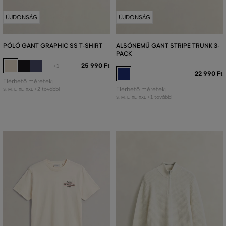
ÚJDONSÁG
ÚJDONSÁG
PÓLÓ GANT GRAPHIC SS T-SHIRT
ALSÓNEMŰ GANT STRIPE TRUNK 3-
PACK
25 990 Ft
+1
22 990 Ft
Elérhető méretek:
+2 további
Elérhető méretek:
S
,
M
,
L
,
XL
,
XXL
+1 további
S
,
M
,
L
,
XL
,
XXL