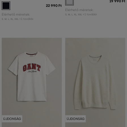
19 990 Ft
22 990 Ft
Elérhető méretek:
Elérhető méretek:
+1 további
S
,
M
,
L
,
XL
,
XXL
+1 további
S
,
M
,
L
,
XL
,
XXL
ÚJDONSÁG
ÚJDONSÁG