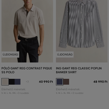
ÚJDONSÁG
ÚJDONSÁG
PÓLÓ GANT REG CONTRAST PIQUE
ING GANT REG CLASSIC POPLIN
SS POLO
BANKER SHIRT
40 990 Ft
48 990 Ft
+3
Elérhető méretek:
Elérhető méretek:
+3 további
+3 további
S
,
M
,
L
,
XL
,
XXL
S
,
M
,
L
,
XL
,
XXL