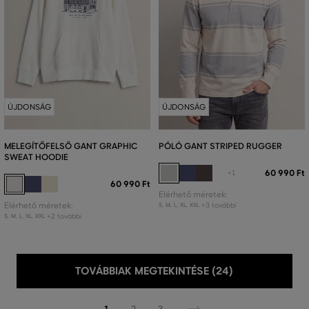
ÚJDONSÁG
ÚJDONSÁG
MELEGÍTŐFELSŐ GANT GRAPHIC
PÓLÓ GANT STRIPED RUGGER
SWEAT HOODIE
60 990 Ft
+1
60 990 Ft
Elérhető méretek:
Elérhető méretek:
+3 további
S
,
M
,
L
,
XL
,
XXL
+2 további
S
,
M
,
L
,
XL
,
XXL
TOVÁBBIAK MEGTEKINTÉSE (24)
1
2
3