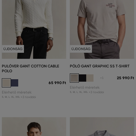
ÚJDONSÁG
ÚJDONSÁG
PULÓVER GANT COTTON CABLE
PÓLÓ GANT GRAPHIC SS T-SHIRT
POLO
25 990 Ft
+1
65 990 Ft
Elérhető méretek:
Elérhető méretek:
+3 további
S
,
M
,
L
,
XL
,
XXL
+3 további
S
,
M
,
L
,
XL
,
XXL