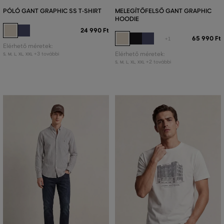
PÓLÓ GANT GRAPHIC SS T-SHIRT
MELEGÍTŐFELSŐ GANT GRAPHIC
HOODIE
24 990 Ft
65 990 Ft
+1
Elérhető méretek:
+3 további
Elérhető méretek:
S
,
M
,
L
,
XL
,
XXL
+2 további
S
,
M
,
L
,
XL
,
XXL