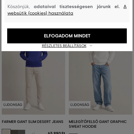
adataival tisztességesen járunk el.
Köszönjük,
A
websütik (cookies) használata
ELFOGADOM MINDET
RÉSZLETES BEÁLLÍTÁSOK
ÚJDONSÁG
ÚJDONSÁG
FARMER GANT SLIM DESERT JEANS
MELEGÍTŐFELSŐ GANT GRAPHIC
SWEAT HOODIE
65 990 Ft
+1