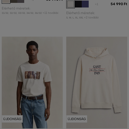
54 990 Ft
+1
Elérhető méretek:
+11 további
Elérhető méretek:
31/32
,
32/32
,
33/32
,
34/32
,
36/32
+2 további
S
,
M
,
L
,
XL
,
XXL
ÚJDONSÁG
ÚJDONSÁG