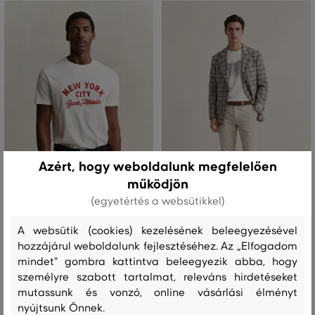
Azért, hogy weboldalunk megfelelően
működjön
(egyetértés a websütikkel)
ÚJDONSÁG
ÚJDONSÁG
A websütik (cookies) kezelésének beleegyezésével
PÓLÓ GANT GRAPHIC SS T-SHIRT
NADRÁG GANT SLIM SMART
hozzájárul weboldalunk fejlesztéséhez. Az „Elfogadom
CHINOS
mindet" gombra kattintva beleegyezik abba, hogy
26 990 Ft
személyre szabott tartalmat, releváns hirdetéseket
79 990 Ft
Elérhető méretek:
mutassunk és vonzó, online vásárlási élményt
+3 további
Elérhető méretek:
S
,
M
,
L
,
XL
,
XXL
nyújtsunk Önnek.
+11 további
30/32
,
31/32
,
32/32
,
33/32
,
34/32