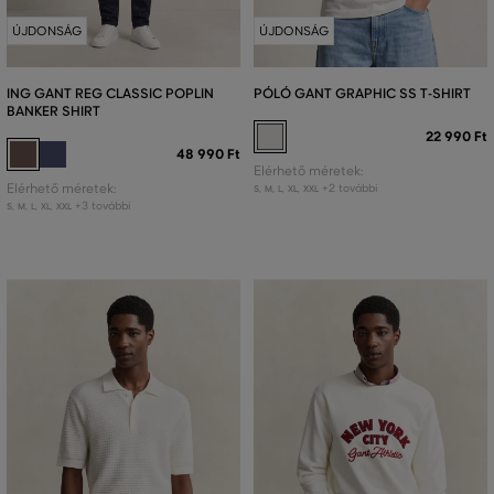
ÚJDONSÁG
ÚJDONSÁG
ING GANT REG CLASSIC POPLIN
PÓLÓ GANT GRAPHIC SS T-SHIRT
BANKER SHIRT
22 990 Ft
48 990 Ft
Elérhető méretek:
Elérhető méretek:
+2 további
S
,
M
,
L
,
XL
,
XXL
+3 további
S
,
M
,
L
,
XL
,
XXL