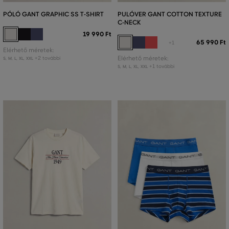
PÓLÓ GANT GRAPHIC SS T-SHIRT
PULÓVER GANT COTTON TEXTURE
C-NECK
19 990 Ft
65 990 Ft
+1
Elérhető méretek:
+2 további
Elérhető méretek:
S
,
M
,
L
,
XL
,
XXL
+1 további
S
,
M
,
L
,
XL
,
XXL