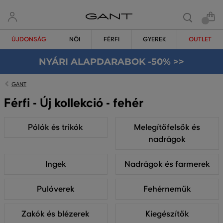
ÚJDONSÁG
NŐI
FÉRFI
GYEREK
OUTLET
NYÁRI ALAPDARABOK -50% >>
GANT
Férfi - Új kollekció - fehér
Pólók és trikók
Melegítőfelsők és
nadrágok
Ingek
Nadrágok és farmerek
Pulóverek
Fehérneműk
Zakók és blézerek
Kiegészítők