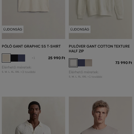
ÚJDONSÁG
ÚJDONSÁG
PÓLÓ GANT GRAPHIC SS T-SHIRT
PULÓVER GANT COTTON TEXTURE
HALF ZIP
25 990 Ft
+1
73 990 Ft
Elérhető méretek:
+3 további
Elérhető méretek:
S
,
M
,
L
,
XL
,
XXL
+1 további
S
,
M
,
L
,
XL
,
XXL