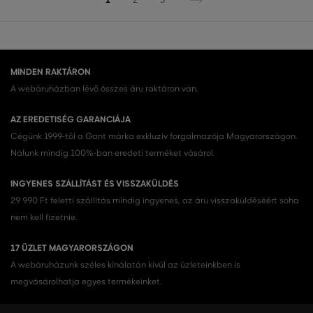
MINDEN RAKTÁRON
A webáruházban lévő összes áru raktáron van.
AZ EREDETISÉG GARANCIÁJA
Cégünk 1999-től a Gant márka exkluzív forgalmazója Magyarországon.
Nálunk mindig 100%-ban eredeti terméket vásárol.
INGYENES SZÁLLÍTÁST ÉS VISSZAKÜLDÉS
29 990 Ft feletti szállítás mindig ingyenes, az áru visszaküldéséért soha
nem kell fizetnie.
17 ÜZLET MAGYARORSZÁGON
A webáruházunk széles kínálatán kívül az üzleteinkben is
megvásárolhatja egyes termékeinket.