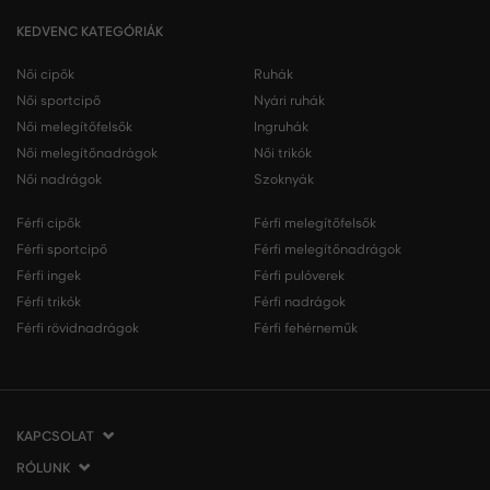
KEDVENC KATEGÓRIÁK
Női cipők
Ruhák
Női sportcipő
Nyári ruhák
Női melegítőfelsők
Ingruhák
Női melegítőnadrágok
Női trikók
Női nadrágok
Szoknyák
Férfi cipők
Férfi melegítőfelsők
Férfi sportcipő
Férfi melegítőnadrágok
Férfi ingek
Férfi pulóverek
Férfi trikók
Férfi nadrágok
Férfi rövidnadrágok
Férfi fehérneműk
KAPCSOLAT
RÓLUNK
VERMONT Services Slovakia s. r. o.