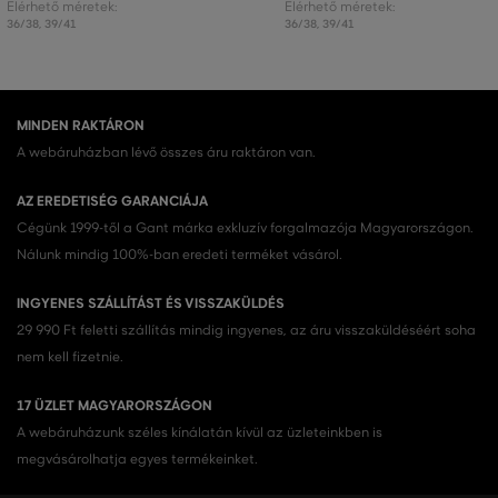
Elérhető méretek:
Elérhető méretek:
36/38
,
39/41
36/38
,
39/41
MINDEN RAKTÁRON
A webáruházban lévő összes áru raktáron van.
AZ EREDETISÉG GARANCIÁJA
Cégünk 1999-től a Gant márka exkluzív forgalmazója Magyarországon.
Nálunk mindig 100%-ban eredeti terméket vásárol.
INGYENES SZÁLLÍTÁST ÉS VISSZAKÜLDÉS
29 990 Ft feletti szállítás mindig ingyenes, az áru visszaküldéséért soha
nem kell fizetnie.
17 ÜZLET MAGYARORSZÁGON
A webáruházunk széles kínálatán kívül az üzleteinkben is
megvásárolhatja egyes termékeinket.