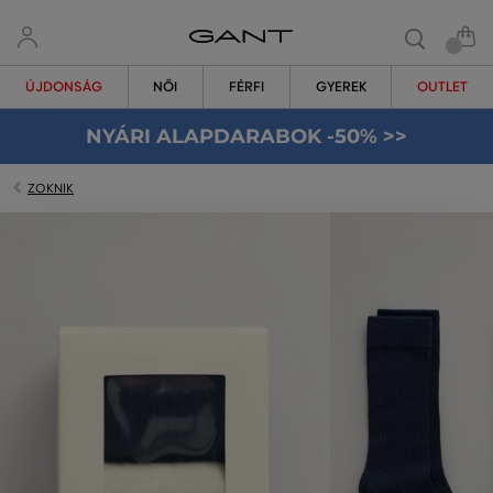
ÚJDONSÁG
NŐI
FÉRFI
GYEREK
OUTLET
NYÁRI ALAPDARABOK -50% >>
ZOKNIK