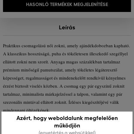
HASONLÓ TERMÉKEK MEGJELENÍTÉSE
Leírás
Praktikus csomagolású női zokni, amely ajándékdobozban kapható.
A klasszikus hosszúságú, puha és tökéletesen illeszkedő szegéllyel
ellátott zokni nem szorít. Anyaga magas százalékban tartalmaz
prémium minőségű pamutszálat, amely tökéletes légáteresztő
képességet, rugalmasságot és mindenekelőtt rendkívül kényelmes
érzést biztosít viselés közben. A csomag egy pár egyszínű zoknit
tartalmaz, minimalista márkajelzéssel a talpon, valamint egy pár
szezonális mintával ellátott zoknit. Ízléses kiegészítőjévé válik
mindennapi öltözékének.
Azért, hogy weboldalunk megfelelően
működjön
Szezon: PS24
Termék kódja
4960211-723-GC-433
(egyetértés a websütikkel)