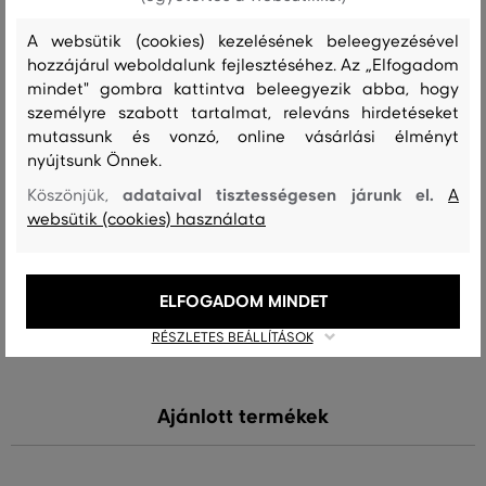
Összetétel
A websütik (cookies) kezelésének beleegyezésével
hozzájárul weboldalunk fejlesztéséhez. Az „Elfogadom
mindet" gombra kattintva beleegyezik abba, hogy
felső anyag
személyre szabott tartalmat, releváns hirdetéseket
mutassunk és vonzó, online vásárlási élményt
PAMUT
POLIAMID
ELASZTÁN
POLIÉSZTER
73 %
24 %
2 %
1 %
nyújtsunk Önnek.
adataival tisztességesen járunk el.
Köszönjük,
A
websütik (cookies) használata
Kezelési útmutató
ELFOGADOM MINDET
MOSÁS
FEHÉRÍTÉS
SZÁRÍTÁS
VASALÁS
TISZTÍTÁS
RÉSZLETES BEÁLLÍTÁSOK
Ajánlott termékek