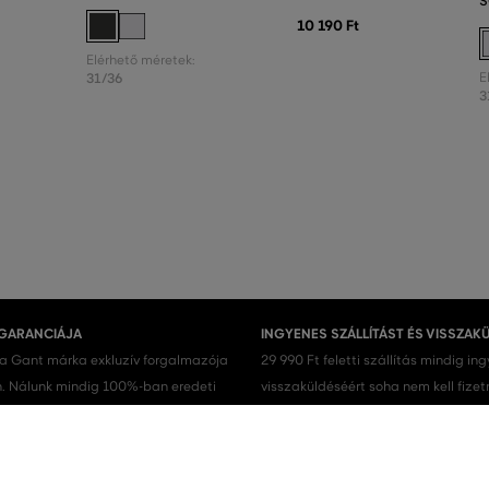
S
10 190 Ft
Elérhető méretek:
31/36
E
3
 GARANCIÁJA
INGYENES SZÁLLÍTÁST ÉS VISSZAK
 a Gant márka exkluzív forgalmazója
29 990 Ft feletti szállítás mindig in
 Nálunk mindig 100%-ban eredeti
visszaküldéséért soha nem kell fizet
.