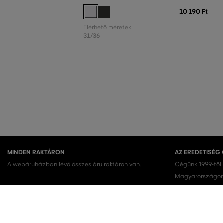
10 190 Ft
Elérhető méretek:
31/36
MINDEN RAKTÁRON
AZ EREDETISÉG
A webáruházban lévő összes áru raktáron van.
Cégünk 1999-től
Magyarországon.
terméket vásárol