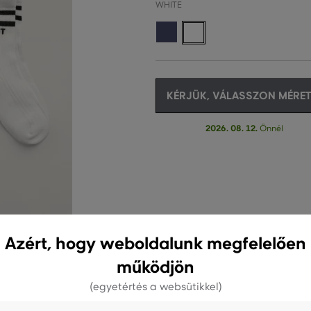
WHITE
KÉRJÜK, VÁLASSZON MÉRET
2026. 08. 12.
Önnél
Azért, hogy weboldalunk megfelelően
működjön
(egyetértés a websütikkel)