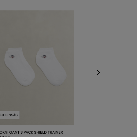
ÚJDONSÁG
ZOKNI GANT 2 P
SOCK
Elérhető méretek
31/36
ÚJDONSÁG
OKNI GANT 3 PACK SHIELD TRAINER