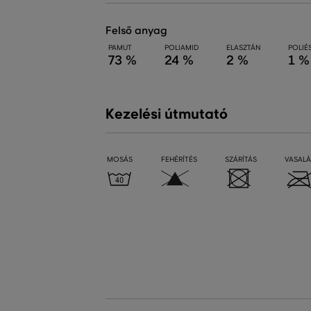
felső anyag
PAMUT
POLIAMID
ELASZTÁN
POLIÉ
73 %
24 %
2 %
1 %
Kezelési útmutató
MOSÁS
FEHÉRÍTÉS
SZÁRÍTÁS
VASALÁ