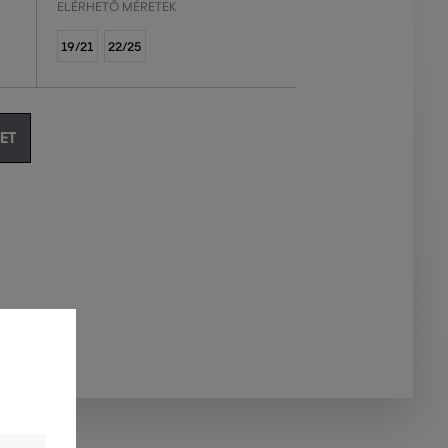
ELÉRHETŐ MÉRETEK
19/21
22/25
ET