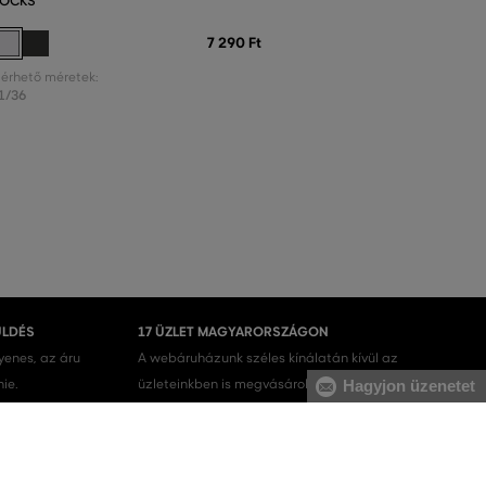
OCKS
7 290 Ft
lérhető méretek:
1/36
ÜLDÉS
17 ÜZLET MAGYARORSZÁGON
gyenes, az áru
A webáruházunk széles kínálatán kívül az
nie.
üzleteinkben is megvásárolhatja egyes termékeinket.
Hagyjon üzenetet