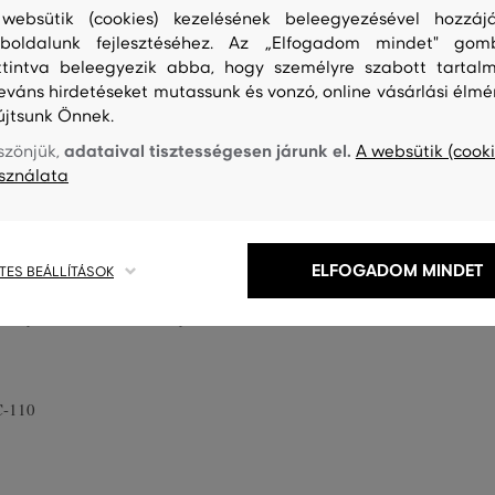
websütik (cookies) kezelésének beleegyezésével hozzájá
boldalunk fejlesztéséhez. Az „Elfogadom mindet" gom
ttintva beleegyezik abba, hogy személyre szabott tartalm
leváns hirdetéseket mutassunk és vonzó, online vásárlási élmé
 és a boka körül, a kontrasztos
újtsunk Önnek.
epes hosszúságú darabot
adataival tisztességesen járunk el.
szönjük,
A websütik (cooki
 egész napos viselet során sem.
sználata
lt jersey bársonyosan puha
eletet biztosít. A prémium
ja a tartósságot és azt, hogy a
ELFOGADOM MINDET
TES BEÁLLÍTÁSOK
kus csomagolás három párat
s megjelenést kölcsönöz majd
C-110