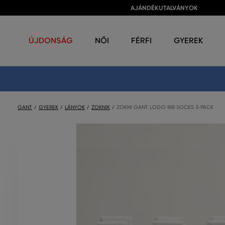
AJÁNDÉKUTALVÁNYOK
ÚJDONSÁG
NŐI
FÉRFI
GYEREK
GANT
GYEREK
LÁNYOK
ZOKNIK
ZOKNI GANT LOGO RIB SOCKS 3-PACK