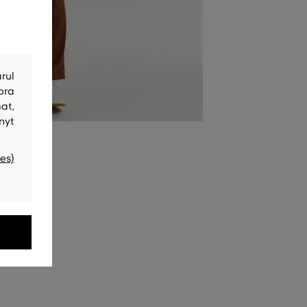
rul
bra
at,
nyt
es)