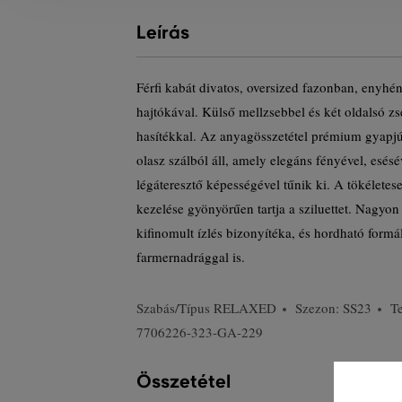
Leírás
Férfi kabát divatos, oversized fazonban, enyhén 
hajtókával. Külső mellzsebbel és két oldalsó zs
hasítékkal. Az anyagösszetétel prémium gyapjú
olasz szálból áll, amely elegáns fényével, esés
légáteresztő képességével tűnik ki. A tökéletese
kezelése gyönyörűen tartja a sziluettet. Nagyon
kifinomult ízlés bizonyítéka, és hordható form
farmernadrággal is.
Szabás/Típus
RELAXED
Szezon: SS23
T
7706226-323-GA-229
Összetétel