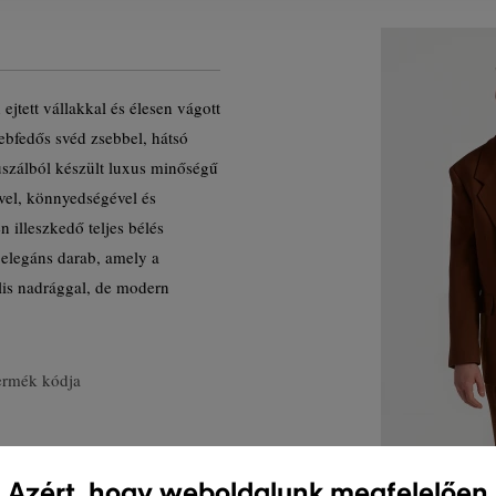
ejtett vállakkal és élesen vágott
ebfedős svéd zsebbel, hátsó
szálból készült luxus minőségű
ével, könnyedségével és
n illeszkedő teljes bélés
 elegáns darab, amely a
ális nadrággal, de modern
ermék kódja
Azért, hogy weboldalunk megfelelően