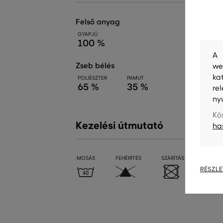
felső anyag
GYAPJÚ
100 %
A 
zseb bélés
we
ka
POLIÉSZTER
PAMUT
65 %
35 %
re
ny
Kö
Kezelési útmutató
ha
MOSÁS
FEHÉRÍTÉS
SZÁRÍTÁS
VASALÁ
RÉSZLE