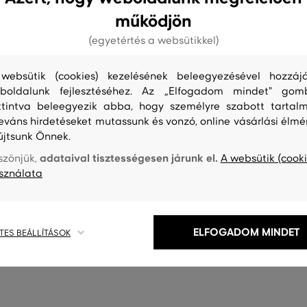
működjön
(egyetértés a websütikkel)
websütik (cookies) kezelésének beleegyezésével hozzájá
boldalunk fejlesztéséhez. Az „Elfogadom mindet" gom
ttintva beleegyezik abba, hogy személyre szabott tartalm
leváns hirdetéseket mutassunk és vonzó, online vásárlási élmé
újtsunk Önnek.
adataival tisztességesen járunk el.
szönjük,
A websütik (cooki
sználata
S
TISZTÍTÁS
ELFOGADOM MINDET
TES BEÁLLÍTÁSOK