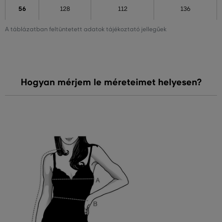
56
128
112
136
A táblázatban feltüntetett adatok tájékoztató jellegűek
Hogyan mérjem le méreteimet helyesen?