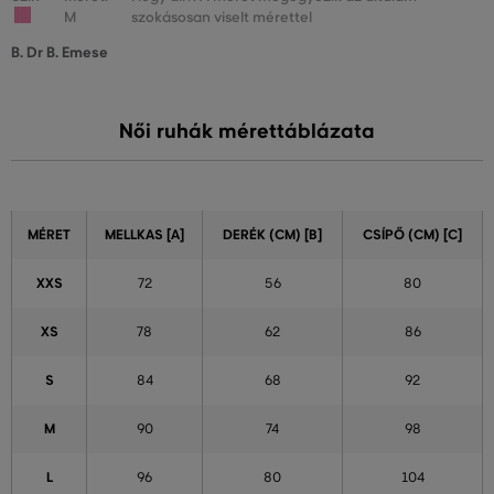
M
szokásosan viselt mérettel
B. Dr B. Emese
Női ruhák mérettáblázata
MÉRET
MELLKAS [A]
DERÉK (CM) [B]
CSÍPŐ (CM) [C]
XXS
72
56
80
XS
78
62
86
S
84
68
92
M
90
74
98
L
96
80
104