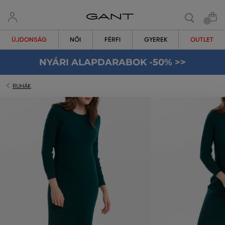
ÚJDONSÁG
NŐI
FÉRFI
GYEREK
OUTLET
NYÁRI ALAPDARABOK -50% >>
RUHÁK