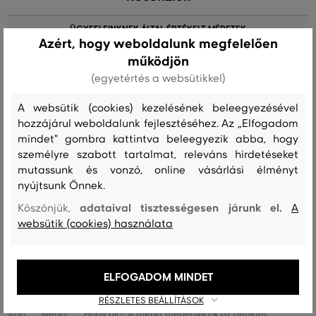
ÜGYFELEINKNEK ÁLTAL ÉRTÉKELT MÉRETEK
Azért, hogy weboldalunk megfelelően
működjön
A méret sokkal kisebb, mint amit
0
viselek
(egyetértés a websütikkel)
A méret egy kicsit kisebb, mint
0
A websütik (cookies) kezelésének beleegyezésével
amit viselek
hozzájárul weboldalunk fejlesztéséhez. Az „Elfogadom
A méret megegyezik az általam
mindet" gombra kattintva beleegyezik abba, hogy
19
szokásosan viselt mérettel
személyre szabott tartalmat, releváns hirdetéseket
mutassunk és vonzó, online vásárlási élményt
A méret egy kicsit nagyobb, mint
1
nyújtsunk Önnek.
amit általában viselek
adataival tisztességesen járunk el.
Köszönjük,
A
A méret sokkal nagyobb, mint
0
websütik (cookies) használata
amit viselek
ELFOGADOM MINDET
Nagyon szeretem ezt a modellt, több színben is megvettem
korábban
RÉSZLETES BEÁLLÍTÁSOK
Szín
Méret:
Hogy áll?: A méret megegyezik az általam