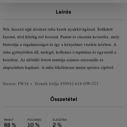
Leírás
Női, hosszú ujjú dzsörzé ruha kerek nyakkivágással. Szűkített
fazonú, térd felettig érő hosszal. Pamut és elasztán keveréke, mely
biztosítja a rugalmasságot és így a kényelmet viselete közben. A
ruha gyönyörűen áll, melegít, kellemes a tapintása és egyszerű a
kezelése. Az időtálló fonott mintája számos szezonális és
alapszínben kapható. A ruha tökéletesen mutat sportos cipővel.
Szezon: FW18
Termék kódja
450942-618-GW-323
Összetétel
PAMUT
POLIAMID
ELASZTÁN
88 %
10 %
2 %