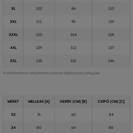
XL
102
86
110
XXL
111
95
119
XXXL
120
104
128
4XL
129
113
137
5XL
138
122
146
A táblázatban feltüntetett adatok tájékoztató jellegűek
MÉRET
MELLKAS [A]
DERÉK (CM) [B]
CSÍPŐ (CM) [C]
32
76
60
84
34
80
64
88