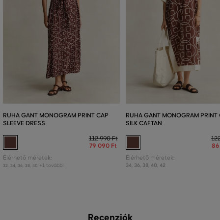
RUHA GANT MONOGRAM PRINT CAP
RUHA GANT MONOGRAM PRINT
SLEEVE DRESS
SILK CAFTAN
112 990 Ft
122
79 090 Ft
86
Elérhető méretek:
Elérhető méretek:
+1 további
34
,
36
,
38
,
40
,
42
32
,
34
,
36
,
38
,
40
Recenziók