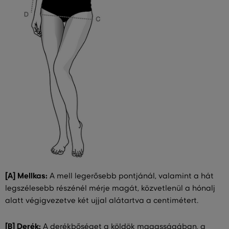
[A] Mellkas:
A mell legerősebb pontjánál, valamint a hát
legszélesebb részénél mérje magát, közvetlenül a hónalj
alatt végigvezetve két ujjal alátartva a centimétert.
[B] Derék:
A derékbőséget a köldök magasságában, a