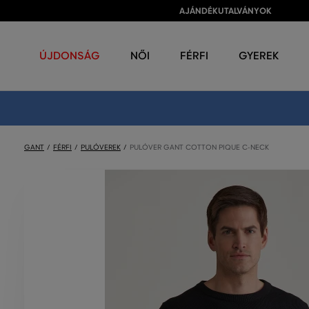
AJÁNDÉKUTALVÁNYOK
ÚJDONSÁG
NŐI
FÉRFI
GYEREK
GANT
FÉRFI
PULÓVEREK
PULÓVER GANT COTTON PIQUE C-NECK