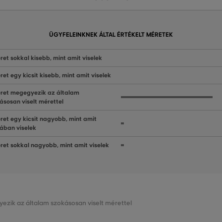
ÜGYFELEINKNEK ÁLTAL ÉRTÉKELT MÉRETEK
ret sokkal kisebb, mint amit viselek
ret egy kicsit kisebb, mint amit viselek
ret megegyezik az általam
ásosan viselt mérettel
ret egy kicsit nagyobb, mint amit
lában viselek
ret sokkal nagyobb, mint amit viselek
ezik az általam szokásosan viselt mérettel