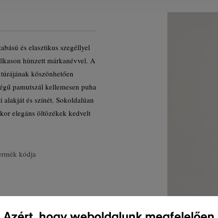
abású és elasztikus szegéllyel
ellkason hímzett márkanévvel. A
xtúrájának köszönhetően
nőségű pamutszál kellemesen puha
 alakját és színét. Sokoldalúan
kor elegáns öltözékek kedvelt
ermék kódja
Azért, hogy weboldalunk megfelelően