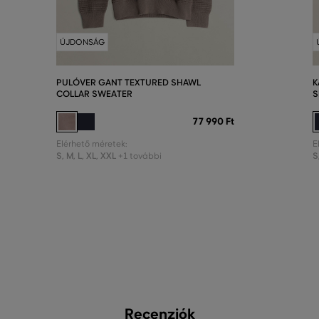
ÚJDONSÁG
PULÓVER GANT TEXTURED SHAWL
K
COLLAR SWEATER
S
77 990 Ft
Elérhető méretek:
E
S
,
M
,
L
,
XL
,
XXL
S
+1 további
Recenziók