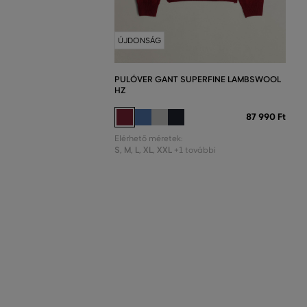
ÚJDONSÁG
PULÓVER GANT SUPERFINE LAMBSWOOL
HZ
87 990 Ft
Elérhető méretek:
S
,
M
,
L
,
XL
,
XXL
+1 további