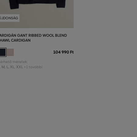
ÚJDONSÁG
ARDIGÁN GANT RIBBED WOOL BLEND
HAWL CARDIGAN
104 990 Ft
lérhető méretek:
,
M
,
L
,
XL
,
XXL
+1 további