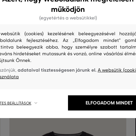
működjön
(egyetértés a websütikkel)
websütik (cookies) kezelésének beleegyezésével hozzájá
boldalunk fejlesztéséhez. Az „Elfogadom mindet" gom
ttintva beleegyezik abba, hogy személyre szabott tartalm
leváns hirdetéseket mutassunk és vonzó, online vásárlási élmé
újtsunk Önnek.
S
TISZTÍTÁS
adataival tisztességesen járunk el.
szönjük,
A websütik (cooki
sználata
ELFOGADOM MINDET
TES BEÁLLÍTÁSOK