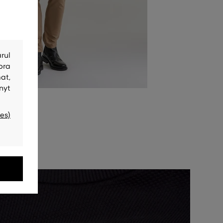
rul
bra
at,
nyt
es)