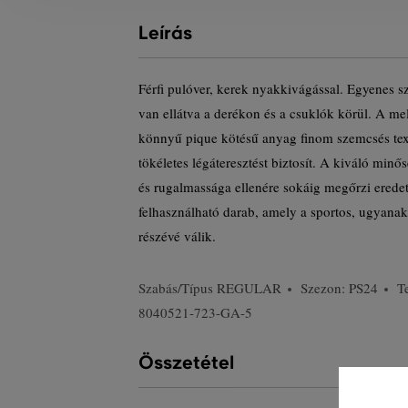
Leírás
Férfi pulóver, kerek nyakkivágással. Egyenes sz
van ellátva a derékon és a csuklók körül. A m
könnyű pique kötésű anyag finom szemcsés te
tökéletes légáteresztést biztosít. A kiváló mi
és rugalmassága ellenére sokáig megőrzi eredeti
felhasználható darab, amely a sportos, ugyanak
részévé válik.
Szabás/Típus
REGULAR
Szezon: PS24
T
8040521-723-GA-5
Összetétel