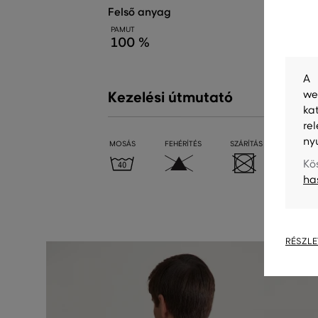
felső anyag
PAMUT
100 %
A 
we
Kezelési útmutató
ka
re
ny
MOSÁS
FEHÉRÍTÉS
SZÁRÍTÁS
VASALÁ
Kö
ha
RÉSZLE