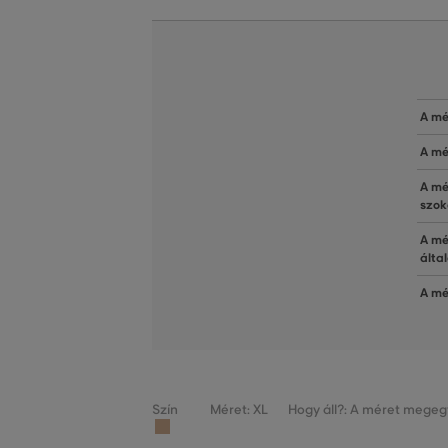
A mé
A mé
A mé
szok
A mé
álta
A mé
Szín
Méret: XL
Hogy áll?: A méret megegy