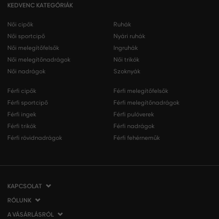
KEDVENC KATEGÓRIÁK
Női cipők
Ruhák
Női sportcipő
Nyári ruhák
Női melegítőfelsők
Ingruhák
Női melegítőnadrágok
Női trikók
Női nadrágok
Szoknyák
Férfi cipők
Férfi melegítőfelsők
Férfi sportcipő
Férfi melegítőnadrágok
Férfi ingek
Férfi pulóverek
Férfi trikók
Férfi nadrágok
Férfi rövidnadrágok
Férfi fehérneműk
KAPCSOLAT
RÓLUNK
VERMONT Services Slovakia s. r. o.
Vlčie hrdlo 53
A VÁSÁRLÁSRÓL
Cégünkről