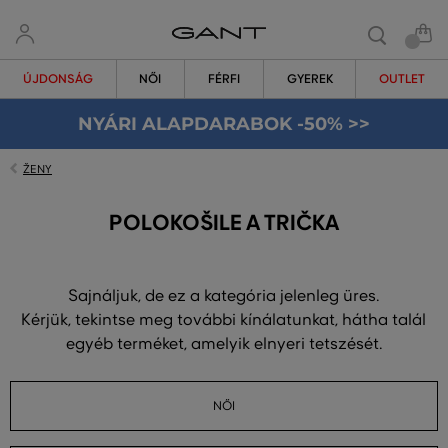
ÚJDONSÁG
NŐI
FÉRFI
GYEREK
OUTLET
NYÁRI ALAPDARABOK -50% >>
ŽENY
POLOKOŠILE A TRIČKA
Sajnáljuk, de ez a kategória jelenleg üres.
Kérjük, tekintse meg további kínálatunkat, hátha talál
egyéb terméket, amelyik elnyeri tetszését.
NŐI