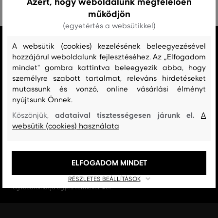
Azért, hogy weboldalunk megfelelően
működjön
(egyetértés a websütikkel)
MINDEN RAKTÁRON
A websütik (cookies) kezelésének beleegyezésével
A webáruházban lévő összes áru raktáron van.
hozzájárul weboldalunk fejlesztéséhez. Az „Elfogadom
mindet" gombra kattintva beleegyezik abba, hogy
AZ EREDETISÉG GARANCIÁJA
személyre szabott tartalmat, releváns hirdetéseket
Cégünk 1999-től a Gant márka exkluzív forgalmazója Magyarországon.
mutassunk és vonzó, online vásárlási élményt
Nálunk mindig 100%-ban eredeti terméket vásárol.
nyújtsunk Önnek.
adataival tisztességesen járunk el.
Köszönjük,
A
INGYENES SZÁLLÍTÁST ÉS VISSZAKÜLDÉS
websütik (cookies) használata
29 990 Ft feletti szállítás mindig ingyenes, az áru visszaküldéséért soha
nem kell fizetnie.
ELFOGADOM MINDET
17 ÜZLET MAGYARORSZÁGON
A webáruházunk széles kínálatán kívül az üzleteinkben is
RÉSZLETES BEÁLLÍTÁSOK
megvásárolhatja egyes termékeinket.