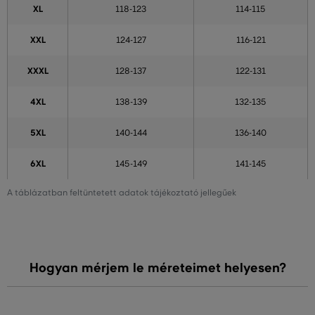
XL
118-123
114-115
XXL
124-127
116-121
XXXL
128-137
122-131
4XL
138-139
132-135
5XL
140-144
136-140
6XL
145-149
141-145
A táblázatban feltüntetett adatok tájékoztató jellegűek
Hogyan mérjem le méreteimet helyesen?