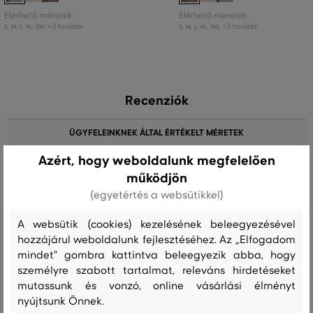
Elérhető méretek:
Elérhető méretek:
+3 további
+3 további
S
,
M
,
L
,
XL
,
XXL
S
,
M
,
L
,
XL
,
XXL
Recenziók
ÜGYFELEINKNEK ÁLTAL ÉRTÉKELT MÉRETEK
Azért, hogy weboldalunk megfelelően
A méret sokkal kisebb, mint amit
0
működjön
viselek
(egyetértés a websütikkel)
A méret egy kicsit kisebb, mint
0
amit viselek
A websütik (cookies) kezelésének beleegyezésével
hozzájárul weboldalunk fejlesztéséhez. Az „Elfogadom
A méret megegyezik az általam
4
szokásosan viselt mérettel
mindet" gombra kattintva beleegyezik abba, hogy
személyre szabott tartalmat, releváns hirdetéseket
A méret egy kicsit nagyobb, mint
0
mutassunk és vonzó, online vásárlási élményt
amit általában viselek
nyújtsunk Önnek.