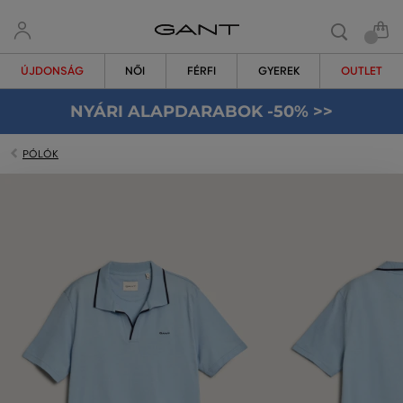
ÚJDONSÁG
NŐI
FÉRFI
GYEREK
OUTLET
NYÁRI ALAPDARABOK -50% >>
PÓLÓK