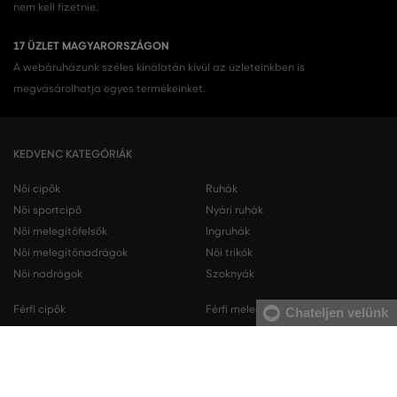
nem kell fizetnie.
17 ÜZLET MAGYARORSZÁGON
A webáruházunk széles kínálatán kívül az üzleteinkben is
megvásárolhatja egyes termékeinket.
KEDVENC KATEGÓRIÁK
Női cipők
Ruhák
Női sportcipő
Nyári ruhák
Női melegítőfelsők
Ingruhák
Női melegítőnadrágok
Női trikók
Női nadrágok
Szoknyák
Férfi cipők
Férfi melegítőfelsők
Chateljen velünk
Férfi sportcipő
Férfi melegítőnadrágok
Férfi ingek
Férfi pulóverek
Férfi trikók
Férfi nadrágok
Férfi rövidnadrágok
Férfi fehérneműk