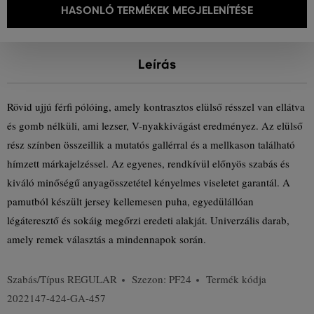
HASONLÓ TERMÉKEK MEGJELENÍTÉSE
Leírás
Rövid ujjú férfi pólóing, amely kontrasztos elülső résszel van ellátva
és gomb nélküli, ami lezser, V-nyakkivágást eredményez. Az elülső
rész színben összeillik a mutatós gallérral és a mellkason található
hímzett márkajelzéssel. Az egyenes, rendkívül előnyös szabás és
kiváló minőségű anyagösszetétel kényelmes viseletet garantál. A
pamutból készült jersey kellemesen puha, egyedülállóan
légáteresztő és sokáig megőrzi eredeti alakját. Univerzális darab,
amely remek választás a mindennapok során.
Szabás/Típus
REGULAR
Szezon: PF24
Termék kódja
2022147-424-GA-457