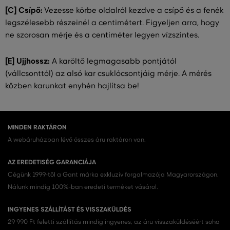
[C] Csípő:
Vezesse körbe oldalról kezdve a csípő és a fenék
legszélesebb részeinél a centimétert. Figyeljen arra, hogy
ne szorosan mérje és a centiméter legyen vízszintes.
[E] Ujjhossz:
A karöltő legmagasabb pontjától
(vállcsonttól) az alsó kar csuklócsontjáig mérje. A mérés
közben karunkat enyhén hajlítsa be!
MINDEN RAKTÁRON
A webáruházban lévő összes áru raktáron van.
AZ EREDETISÉG GARANCIÁJA
Cégünk 1999-től a Gant márka exkluzív forgalmazója Magyarországon.
Nálunk mindig 100%-ban eredeti terméket vásárol.
INGYENES SZÁLLÍTÁST ÉS VISSZAKÜLDÉS
29 990 Ft feletti szállítás mindig ingyenes, az áru visszaküldéséért soha