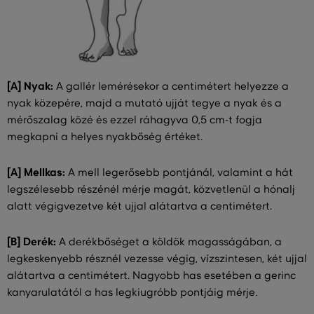
[A] Nyak:
A gallér lemérésekor a centimétert helyezze a
nyak közepére, majd a mutató ujját tegye a nyak és a
mérőszalag közé és ezzel ráhagyva 0,5 cm-t fogja
megkapni a helyes nyakbőség értéket.
[A] Mellkas:
A mell legerősebb pontjánál, valamint a hát
legszélesebb részénél mérje magát, közvetlenül a hónalj
alatt végigvezetve két ujjal alátartva a centimétert.
[B] Derék:
A derékbőséget a köldök magasságában, a
legkeskenyebb résznél vezesse végig, vízszintesen, két ujjal
alátartva a centimétert. Nagyobb has esetében a gerinc
kanyarulatától a has legkiugróbb pontjáig mérje.