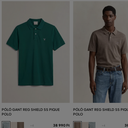
PÓLÓ GANT REG SHIELD SS PIQUE
PÓLÓ GANT REG SHIELD SS PIQ
POLO
POLO
38 990 Ft
3
+4
+4