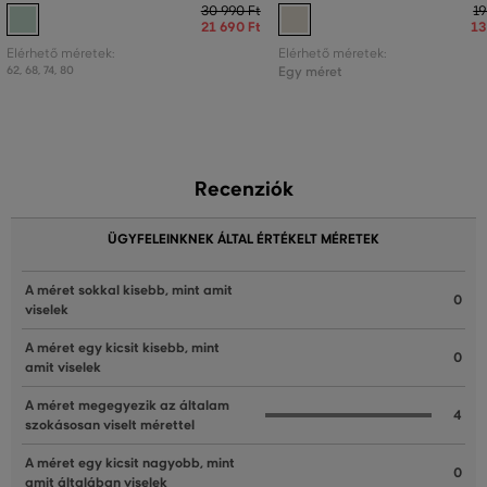
30 990 Ft
19
21 690 Ft
13
Elérhető méretek:
Elérhető méretek:
62
,
68
,
74
,
80
Egy méret
Recenziók
ÜGYFELEINKNEK ÁLTAL ÉRTÉKELT MÉRETEK
A méret sokkal kisebb, mint amit
0
viselek
A méret egy kicsit kisebb, mint
0
amit viselek
A méret megegyezik az általam
4
szokásosan viselt mérettel
A méret egy kicsit nagyobb, mint
0
amit általában viselek