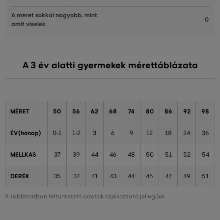
A méret sokkal nagyobb, mint
0
amit viselek
A 3 év alatti gyermekek mérettáblázata
MÉRET
50
56
62
68
74
80
86
92
98
ÉV(hónap)
0-1
1-2
3
6
9
12
18
24
36
MELLKAS
37
39
44
46
48
50
51
52
54
DERÉK
35
37
41
43
44
45
47
49
51
A táblázatban feltüntetett adatok tájékoztató jellegűek