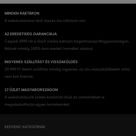
MINDEN RAKTÁRON
A webáruházban lévő összes áru raktáron van.
AZ EREDETISÉG GARANCIÁJA
Cégünk 1999-től a Gant márka exkluzív forgalmazója Magyarországon.
Nálunk mindig 100%-ban eredeti terméket vásárol.
INGYENES SZÁLLÍTÁST ÉS VISSZAKÜLDÉS
29 990 Ft feletti szállítás mindig ingyenes, az áru visszaküldéséért soha
nem kell fizetnie.
17 ÜZLET MAGYARORSZÁGON
A webáruházunk széles kínálatán kívül az üzleteinkben is
megvásárolhatja egyes termékeinket.
KEDVENC KATEGÓRIÁK