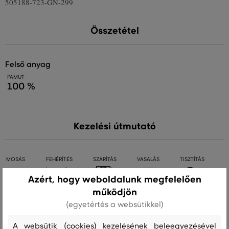
505188-723-GN-299
Összetétel
felső anyag
PAMUT
100 %
Kezelési útmutató
MOSÁS
FEHÉRÍTÉS
SZÁRÍTÁS
VASALÁS
TISZTÍTÁS
Azért, hogy weboldalunk megfelelően
működjön
(egyetértés a websütikkel)
Ajánlott termékek
A websütik (cookies) kezelésének beleegyezésével