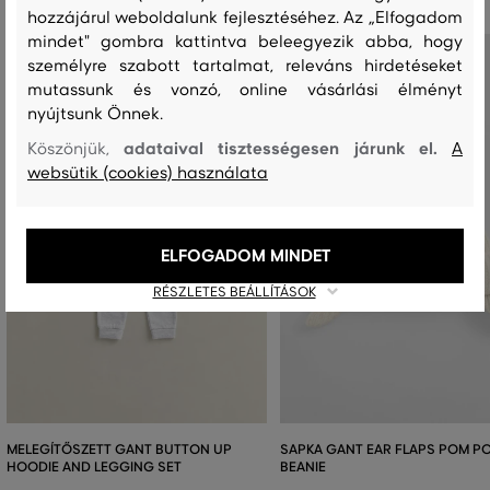
hozzájárul weboldalunk fejlesztéséhez. Az „Elfogadom
mindet" gombra kattintva beleegyezik abba, hogy
személyre szabott tartalmat, releváns hirdetéseket
mutassunk és vonzó, online vásárlási élményt
nyújtsunk Önnek.
adataival tisztességesen járunk el.
Köszönjük,
A
websütik (cookies) használata
ELFOGADOM MINDET
RÉSZLETES BEÁLLÍTÁSOK
MELEGÍTŐSZETT GANT BUTTON UP
SAPKA GANT EAR FLAPS POM P
HOODIE AND LEGGING SET
BEANIE