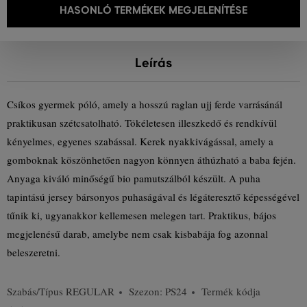
HASONLÓ TERMÉKEK MEGJELENÍTÉSE
Leírás
Csíkos gyermek póló, amely a hosszú raglan ujj ferde varrásánál
praktikusan szétcsatolható. Tökéletesen illeszkedő és rendkívül
kényelmes, egyenes szabással. Kerek nyakkivágással, amely a
gomboknak köszönhetően nagyon könnyen áthúzható a baba fején.
Anyaga kiváló minőségű bio pamutszálból készült. A puha
tapintású jersey bársonyos puhaságával és légáteresztő képességével
tűnik ki, ugyanakkor kellemesen melegen tart. Praktikus, bájos
megjelenésű darab, amelybe nem csak kisbabája fog azonnal
beleszeretni.
Szabás/Típus
REGULAR
Szezon: PS24
Termék kódja