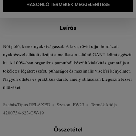
HASONLÓ TERMÉKEK MEGJELENÍTÉSE
Leírás
Női póló, kerek nyakkivágással. A laza, rövid ujjú, bordázott
nyakrésszel ellátott dizájnt a mellkason feltűnő GANT felirat egészíti
ki. A 100%-ban organikus pamutból készült kialakítás garantálja a
tökéletes légáteresztést, puhaságot és maximális viselési kényelmet.
Nagyon ötletes és praktikus darab, amely stílusosan kiegészíti lezser
öltözékét.
Szabás/Típus
RELAXED
Szezon: FW23
Termék kódja
4200734-623-GW-19
Összetétel