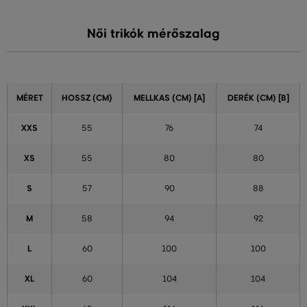
Női trikók mérőszalag
MÉRET
HOSSZ (CM)
MELLKAS (CM) [A]
DERÉK (CM) [B]
XXS
55
76
74
XS
55
80
80
S
57
90
88
M
58
94
92
L
60
100
100
XL
60
104
104