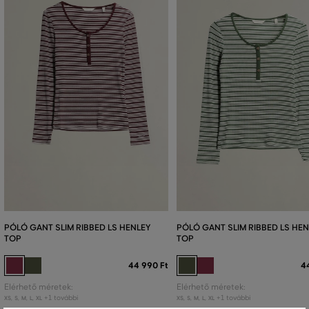
PÓLÓ GANT SLIM RIBBED LS HENLEY
PÓLÓ GANT SLIM RIBBED LS HEN
TOP
TOP
44 990 Ft
4
Elérhető méretek:
Elérhető méretek:
+1 további
+1 további
XS
,
S
,
M
,
L
,
XL
XS
,
S
,
M
,
L
,
XL