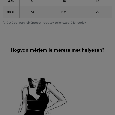
XXL
62
116
116
XXXL
64
122
122
A táblázatban feltüntetett adatok tájékoztató jellegűek
Hogyan mérjem le méreteimet helyesen?