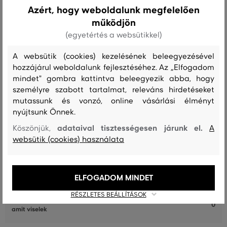
Azért, hogy weboldalunk megfelelően
működjön
(egyetértés a websütikkel)
Recenziók
A websütik (cookies) kezelésének beleegyezésével
hozzájárul weboldalunk fejlesztéséhez. Az „Elfogadom
ÜGYFELEINKNEK ÁLTAL ÉRTÉKELT MÉRETEK
mindet" gombra kattintva beleegyezik abba, hogy
személyre szabott tartalmat, releváns hirdetéseket
A méret sokkal kisebb, mint amit
0
mutassunk és vonzó, online vásárlási élményt
viselek
nyújtsunk Önnek.
A méret egy kicsit kisebb, mint
0
adataival tisztességesen járunk el.
Köszönjük,
A
amit viselek
websütik (cookies) használata
A méret megegyezik az általam
3
szokásosan viselt mérettel
A méret egy kicsit nagyobb, mint
ELFOGADOM MINDET
0
amit általában viselek
RÉSZLETES BEÁLLÍTÁSOK
A méret sokkal nagyobb, mint
0
amit viselek