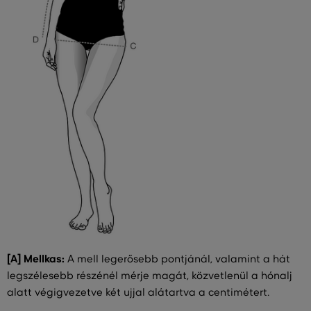
[A] Mellkas:
A mell legerősebb pontjánál, valamint a hát
legszélesebb részénél mérje magát, közvetlenül a hónalj
alatt végigvezetve két ujjal alátartva a centimétert.