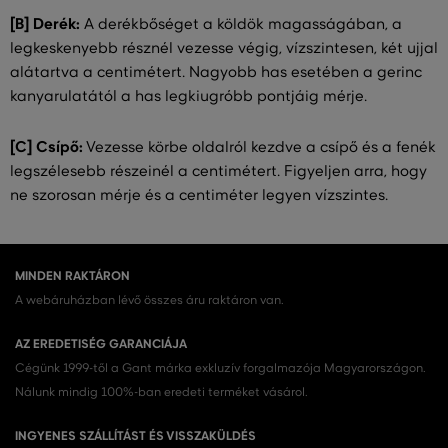
[B] Derék:
A derékbőséget a köldök magasságában, a
legkeskenyebb résznél vezesse végig, vízszintesen, két ujjal
alátartva a centimétert. Nagyobb has esetében a gerinc
kanyarulatától a has legkiugróbb pontjáig mérje.
[C] Csípő:
Vezesse körbe oldalról kezdve a csípő és a fenék
legszélesebb részeinél a centimétert. Figyeljen arra, hogy
ne szorosan mérje és a centiméter legyen vízszintes.
MINDEN RAKTÁRON
A webáruházban lévő összes áru raktáron van.
AZ EREDETISÉG GARANCIÁJA
Cégünk 1999-től a Gant márka exkluzív forgalmazója Magyarországon.
Nálunk mindig 100%-ban eredeti terméket vásárol.
INGYENES SZÁLLÍTÁST ÉS VISSZAKÜLDÉS