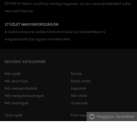
29 990 Ft feletti szállítás mindig ingyenes, az áru visszaküldéséért soha
nem kell fizetnie.
17 ÜZLET MAGYARORSZÁGON
A webáruházunk széles kínálatán kívül az üzleteinkben is
megvásárolhatja egyes termékeinket.
KEDVENC KATEGÓRIÁK
Női cipők
Ruhák
Női sportcipő
Nyári ruhák
Női melegítőfelsők
Ingruhák
Női melegítőnadrágok
Női trikók
Női nadrágok
Szoknyák
Férfi cipők
Férfi melegítőfelsők
Hagyjon üzenetet
Férfi sportcipő
Férfi melegítőnadrágok
Férfi ingek
Férfi pulóverek