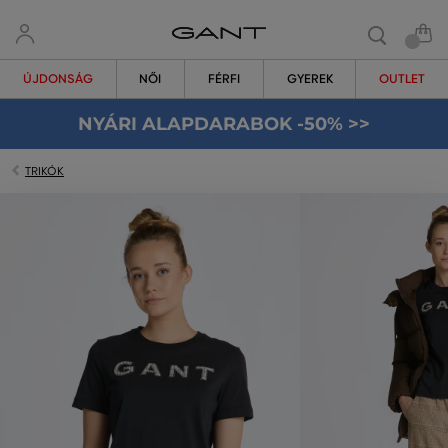
ÚJDONSÁG
NŐI
FÉRFI
GYEREK
OUTLET
NYÁRI ALAPDARABOK -50% >>
TRIKÓK