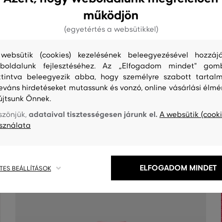
működjön
(egyetértés a websütikkel)
websütik (cookies) kezelésének beleegyezésével hozzájá
boldalunk fejlesztéséhez. Az „Elfogadom mindet" gom
ttintva beleegyezik abba, hogy személyre szabott tartalm
leváns hirdetéseket mutassunk és vonzó, online vásárlási élmé
újtsunk Önnek.
S
TISZTÍTÁS
adataival tisztességesen járunk el.
szönjük,
A websütik (cooki
sználata
ELFOGADOM MINDET
TES BEÁLLÍTÁSOK