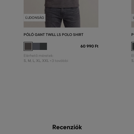
ÚJDONSÁG
PÓLÓ GANT TWILL LS POLO SHIRT
P
60 990 Ft
Elérhető méretek:
E
S
,
M
,
L
,
XL
,
XXL
S
+3 további
Recenziók