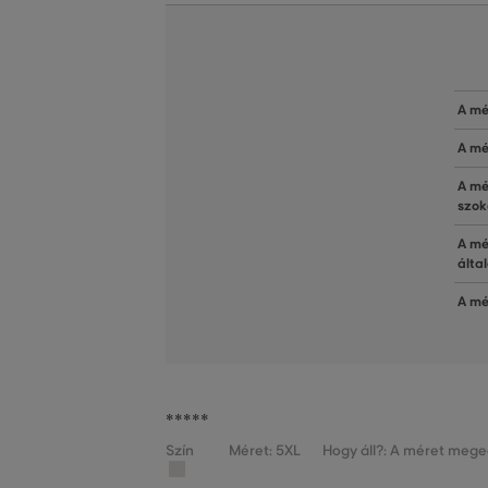
A mé
A mé
A mé
szok
A mé
álta
A mé
*****
Szín
Méret: 5XL
Hogy áll?: A méret mege