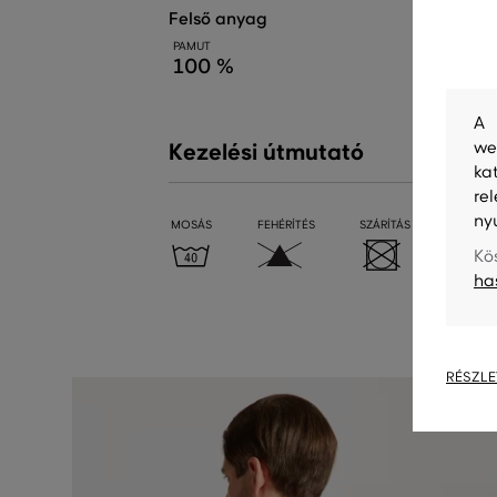
felső anyag
PAMUT
100 %
A 
we
Kezelési útmutató
ka
re
ny
MOSÁS
FEHÉRÍTÉS
SZÁRÍTÁS
VASALÁ
Kö
ha
RÉSZLE