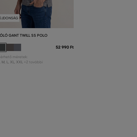
ÚJDONSÁG
ÓLÓ GANT TWILL SS POLO
52 990 Ft
lérhető méretek:
,
M
,
L
,
XL
,
XXL
+2 további