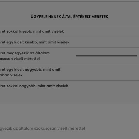
ÜGYFELEINKNEK ÁLTAL ÉRTÉKELT MÉRETEK
ret sokkal kisebb, mint amit viselek
ret egy kicsit kisebb, mint amit viselek
ret megegyezik az általam
ásosan viselt mérettel
ret egy kicsit nagyobb, mint amit
lában viselek
ret sokkal nagyobb, mint amit viselek
gyezik az általam szokásosan viselt mérettel