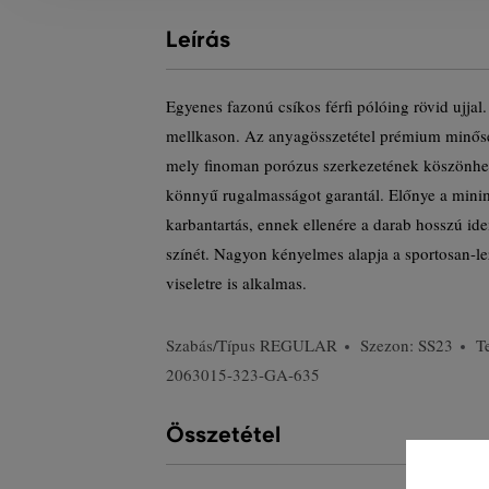
Leírás
Egyenes fazonú csíkos férfi pólóing rövid ujjal
mellkason. Az anyagösszetétel prémium minősé
mely finoman porózus szerkezetének köszönhető
könnyű rugalmasságot garantál. Előnye a mini
karbantartás, ennek ellenére a darab hosszú ide
színét. Nagyon kényelmes alapja a sportosan-l
viseletre is alkalmas.
Szabás/Típus
REGULAR
Szezon: SS23
T
2063015-323-GA-635
Összetétel