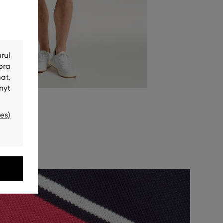
rul
bra
at,
nyt
es)