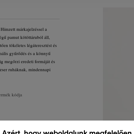
. Hímzett márkajelzéssel a
gű pamut kötöttáruból áll,
en tökéletes légáteresztést és
mális gyűrődés és a könnyű
ig megőrzi eredeti formáját és
ezser ruháknak, mindennapi
ermék kódja
Azért, hogy weboldalunk megfelelően