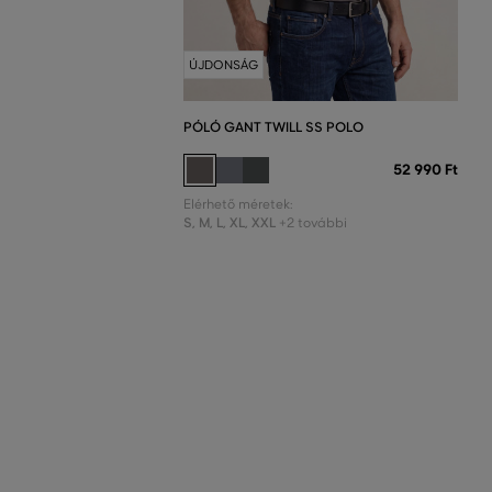
ÚJDONSÁG
PÓLÓ GANT TWILL SS POLO
52 990 Ft
Elérhető méretek:
S
,
M
,
L
,
XL
,
XXL
+2 további