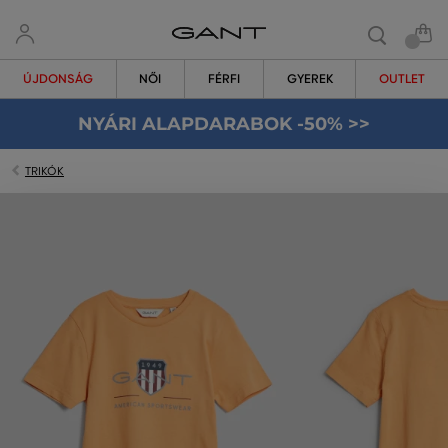
ÚJDONSÁG
NŐI
FÉRFI
GYEREK
OUTLET
NYÁRI ALAPDARABOK -50% >>
TRIKÓK