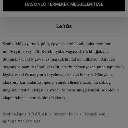
HASONLÓ TERMÉKEK MEGJELENÍTÉSE
Leírás
Szabadidős gyermek póló, egyenes szabással, puha prémium
minőségű jersey-ből. Kerek nyakkivágással, rövid ujjakkal,
domináns Gant logóval és márkafelirattal a mellkason. Anyaga
organikus pamutszálból készült, amely bársonyosan puha tapintású,
légáteresztő és nagyon kényelmes viseletet biztosít. Előnye az
alacsony karbantartási igény, ennek ellenére azonban sokáig
megőrzi eredeti alakját és színét. Stílusos megjelenésű, sokoldalú
alapdarabja a sportos öltözékeknek.
Szabás/Típus
REGULAR
Szezon: PS24
Termék kódja
805182-723-GY-835