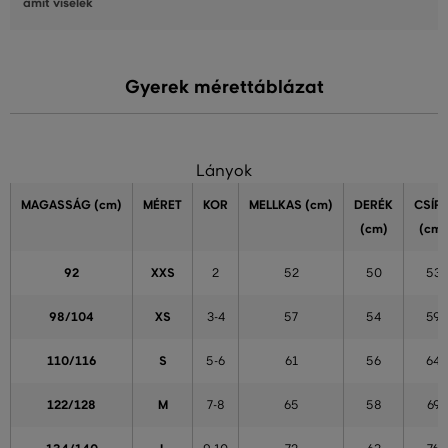
amit viselek
Gyerek mérettáblázat
Lányok
MAGASSÁG
(cm)
MÉRET
KOR
MELLKAS
(cm)
DERÉK
CSÍP
(cm)
(cm)
92
XXS
2
52
50
53
98/104
XS
3-4
57
54
59
110/116
S
5-6
61
56
64
122/128
M
7-8
65
58
69