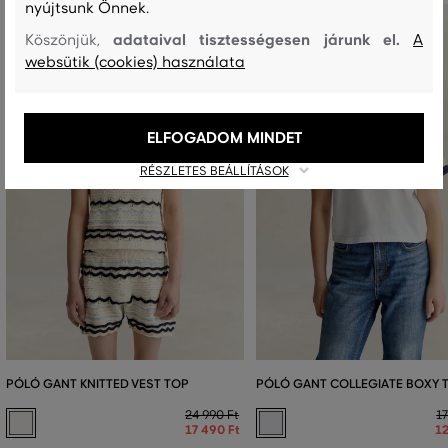
nyújtsunk Önnek.
adataival tisztességesen járunk el.
Köszönjük,
A
websütik (cookies) használata
ELFOGADOM MINDET
RÉSZLETES BEÁLLÍTÁSOK
PÓLÓ GANT KNITTED VEST TOP
PÓLÓ GANT COLLEGIATE BOXY 
24 990 Ft
17
17 490 Ft
12