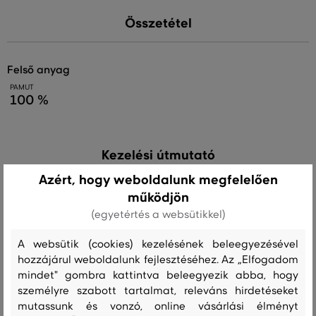
Összetétel
felső anyag
PAMUT
100 %
Kezelési útmutató
Azért, hogy weboldalunk megfelelően
működjön
MOSÁS
FEHÉRÍTÉS
SZÁRÍTÁS
VASALÁS
TISZTÍTÁS
(egyetértés a websütikkel)
A websütik (cookies) kezelésének beleegyezésével
hozzájárul weboldalunk fejlesztéséhez. Az „Elfogadom
Ajánlott termékek
mindet" gombra kattintva beleegyezik abba, hogy
személyre szabott tartalmat, releváns hirdetéseket
mutassunk és vonzó, online vásárlási élményt