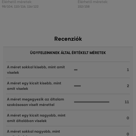
Elérhető méretek:
Elérhető méretek:
98/104
,
110/116
,
116/122
152/158
Recenziók
ÜGYFELEINKNEK ÁLTAL ÉRTÉKELT MÉRETEK
A méret sokkal kisebb, mint amit
1
viselek
A méret egy kicsit kisebb, mint
2
amit viselek
A méret megegyezik az általam
11
szokásosan viselt mérettel
A méret egy kicsit nagyobb, mint
0
amit általában viselek
A méret sokkal nagyobb, mint
0