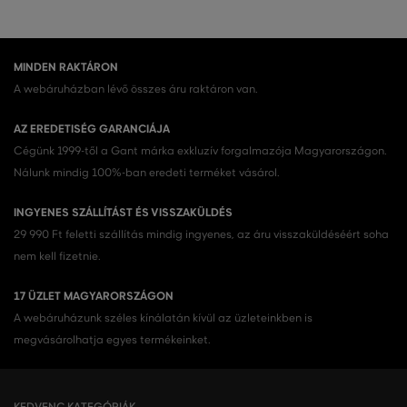
MINDEN RAKTÁRON
A webáruházban lévő összes áru raktáron van.
AZ EREDETISÉG GARANCIÁJA
Cégünk 1999-től a Gant márka exkluzív forgalmazója Magyarországon.
Nálunk mindig 100%-ban eredeti terméket vásárol.
INGYENES SZÁLLÍTÁST ÉS VISSZAKÜLDÉS
29 990 Ft feletti szállítás mindig ingyenes, az áru visszaküldéséért soha
nem kell fizetnie.
17 ÜZLET MAGYARORSZÁGON
A webáruházunk széles kínálatán kívül az üzleteinkben is
megvásárolhatja egyes termékeinket.
KEDVENC KATEGÓRIÁK