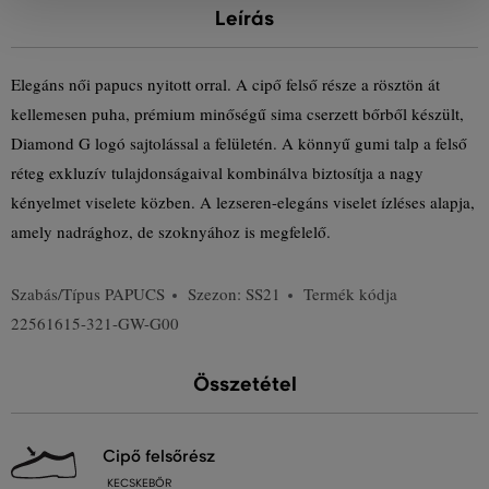
Leírás
Elegáns női papucs nyitott orral. A cipő felső része a rösztön át
kellemesen puha, prémium minőségű sima cserzett bőrből készült,
Diamond G logó sajtolással a felületén. A könnyű gumi talp a felső
réteg exkluzív tulajdonságaival kombinálva biztosítja a nagy
kényelmet viselete közben. A lezseren-elegáns viselet ízléses alapja,
amely nadrághoz, de szoknyához is megfelelő.
Szabás/Típus
PAPUCS
Szezon: SS21
Termék kódja
22561615-321-GW-G00
Összetétel
cipő felsőrész
KECSKEBŐR