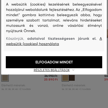
A websütik (cookies) kezelésének beleegyezésével
hozzájárul weboldalunk fejlesztéséhez. Az „Elfogadom
mindet" gombra kattintva beleegyezik abba, hogy
személyre szabott tartalmat, releváns hirdetéseket
mutassunk és vonzó, online vásárlási élményt
nyújtsunk Önnek.
adataival tisztességesen járunk el.
Köszönjük,
A
websütik (cookies) használata
ELFOGADOM MINDET
PAPUCS GANT MARDALE
PAPUCS GANT GIMBLE
RÉSZLETES BEÁLLÍTÁSOK
36 990 Ft
56
25 890 Ft
39
Elérhető méretek:
Elérhető méretek:
+2 további
+1 további
36
,
37
,
38
,
39
,
40
36
,
37
,
38
,
39
,
40