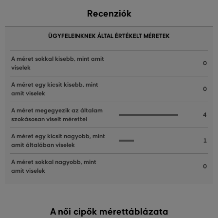
Recenziók
ÜGYFELEINKNEK ÁLTAL ÉRTÉKELT MÉRETEK
A méret sokkal kisebb, mint amit
0
viselek
A méret egy kicsit kisebb, mint
0
amit viselek
A méret megegyezik az általam
4
szokásosan viselt mérettel
A méret egy kicsit nagyobb, mint
1
amit általában viselek
A méret sokkal nagyobb, mint
0
amit viselek
A női cipők mérettáblázata