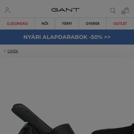
ÚJDONSÁG
NŐI
FÉRFI
GYEREK
OUTLET
NYÁRI ALAPDARABOK -50% >>
CIPŐK