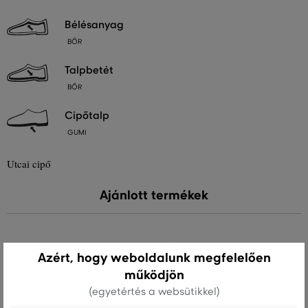
bélésanyag
BŐR
talpbetét
BŐR
cipőtalp
GUMI
Utcai cipő
Ajánlott termékek
Azért, hogy weboldalunk megfelelően
működjön
(egyetértés a websütikkel)