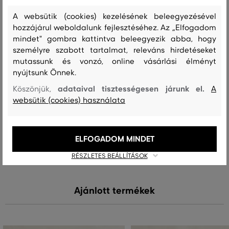
Összetétel
A websütik (cookies) kezelésének beleegyezésével
hozzájárul weboldalunk fejlesztéséhez. Az „Elfogadom
mindet" gombra kattintva beleegyezik abba, hogy
felső anyag
személyre szabott tartalmat, releváns hirdetéseket
MARHABŐR
mutassunk és vonzó, online vásárlási élményt
100 %
nyújtsunk Önnek.
adataival tisztességesen járunk el.
Köszönjük,
A
websütik (cookies) használata
Kezelési útmutató
ELFOGADOM MINDET
MOSÁS
FEHÉRÍTÉS
SZÁRÍTÁS
VASALÁS
TISZTÍTÁS
RÉSZLETES BEÁLLÍTÁSOK
Ajánlott termékek