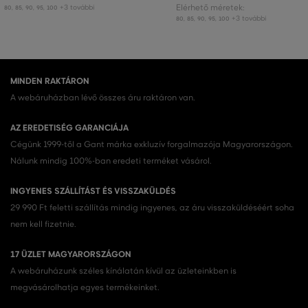
+3 további
Elérhető méretek:
80
,
85
,
90
,
95
,
100
+3 további
80
,
85
,
90
,
95
,
100
MINDEN RAKTÁRON
A webáruházban lévő összes áru raktáron van.
AZ EREDETISÉG GARANCIÁJA
Cégünk 1999-től a Gant márka exkluzív forgalmazója Magyarországon.
Nálunk mindig 100%-ban eredeti terméket vásárol.
INGYENES SZÁLLÍTÁST ÉS VISSZAKÜLDÉS
29 990 Ft feletti szállítás mindig ingyenes, az áru visszaküldéséért soha
nem kell fizetnie.
17 ÜZLET MAGYARORSZÁGON
A webáruházunk széles kínálatán kívül az üzleteinkben is
megvásárolhatja egyes termékeinket.