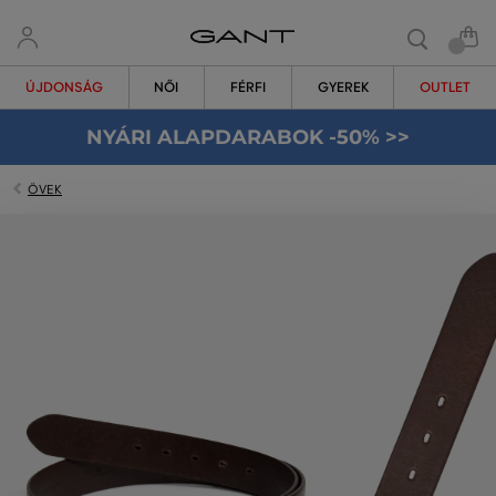
ÚJDONSÁG
NŐI
FÉRFI
GYEREK
OUTLET
NYÁRI ALAPDARABOK -50% >>
ÖVEK