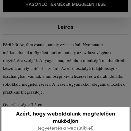
HASONLÓ TERMÉKEK MEGJELENÍTÉSE
Leírás
Férfi bőr öv, fém csattal, amely ezüst színű. Nyomtatott
márkafelirattal a rögzített hurkon, amely az öv laza végének
rögzítésére szolgál. Anyaga sima, prémium minőségű marhabőrből
készült, amely tartós és szilárd. Az első osztályú tulajdonságok
összhangban vannak a minőségi kivitelezéssel és a darab időtálló,
sokoldalú megjelenésével. A lezser, ugyanakkor elegáns öltözékek
praktikus kiegészítője.
Öv szélessége: 3,5 cm
Azért, hogy weboldalunk megfelelően
működjön
Szezon: PS24
Termék kódja
9940155-723-GC-274
(egyetértés a websütikkel)