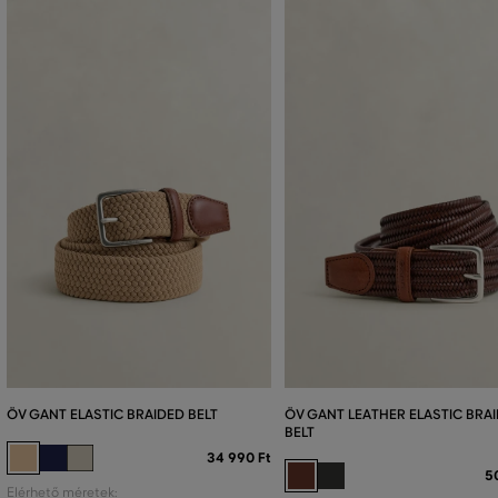
ÖV GANT ELASTIC BRAIDED BELT
ÖV GANT LEATHER ELASTIC BRA
BELT
34 990 Ft
5
Elérhető méretek: