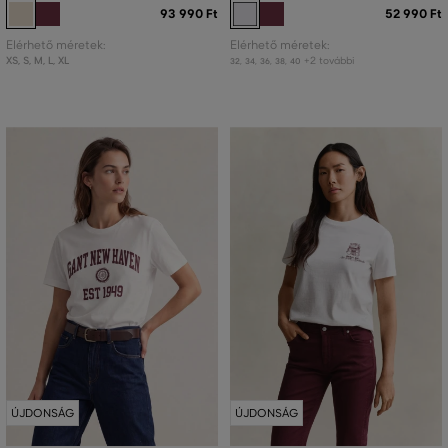
93 990 Ft
52 990 Ft
Elérhető méretek:
Elérhető méretek:
XS
,
S
,
M
,
L
,
XL
+2 további
32
,
34
,
36
,
38
,
40
ÚJDONSÁG
ÚJDONSÁG