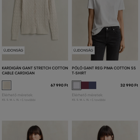
ÚJDONSÁG
ÚJDONSÁG
KARDIGÁN GANT STRETCH COTTON
PÓLÓ GANT REG PIMA COTTON SS
CABLE CARDIGAN
T-SHIRT
67 990 Ft
32 990 Ft
Elérhető méretek:
Elérhető méretek:
+1 további
+1 további
XS
,
S
,
M
,
L
,
XL
XS
,
S
,
M
,
L
,
XL