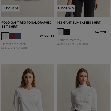
ÚJDONSÁG
ÚJDONSÁG
PÓLÓ GANT REG TONAL GRAPHIC
ING GANT SLIM SATEEN SHIRT
SS T-SHIRT
56 990 Ft
26 990 Ft
Elérhető méretek:
Elérhető méretek:
+3 további
32
,
34
,
36
,
38
,
40
+1 további
XS
,
S
,
M
,
L
,
XL