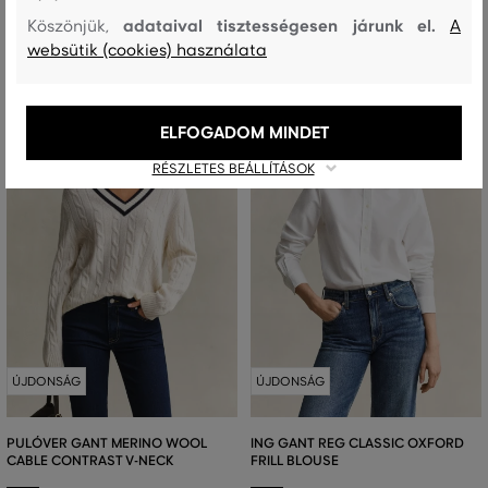
adataival tisztességesen járunk el.
Köszönjük,
A
websütik (cookies) használata
ELFOGADOM MINDET
RÉSZLETES BEÁLLÍTÁSOK
ÚJDONSÁG
ÚJDONSÁG
PULÓVER GANT MERINO WOOL
ING GANT REG CLASSIC OXFORD
CABLE CONTRAST V-NECK
FRILL BLOUSE