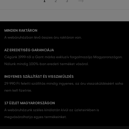
1
2
3
MINDEN RAKTÁRON
A webáruházban lévő összes áru raktáron van.
AZ EREDETISÉG GARANCIÁJA
Cégünk 1999-től a Gant márka exkluzív forgalmazója Magyarországon.
Nálunk mindig 100%-ban eredeti terméket vásárol.
INGYENES SZÁLLÍTÁST ÉS VISSZAKÜLDÉS
29 990 Ft feletti szállítás mindig ingyenes, az áru visszaküldéséért soha
nem kell fizetnie.
17 ÜZLET MAGYARORSZÁGON
A webáruházunk széles kínálatán kívül az üzleteinkben is
megvásárolhatja egyes termékeinket.