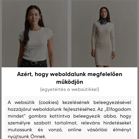
Azért, hogy weboldalunk megfelelően
működjön
(egyetértés a websütikkel)
ÚJDONSÁG
ÚJDONSÁG
A websütik (cookies) kezelésének beleegyezésével
PÓLÓ GANT SLIM RIBBED CAP
RUHA GANT STRETCH COTTON
hozzájárul weboldalunk fejlesztéséhez. Az „Elfogadom
SLEEVE T-SHIRT
CABLE C-NECK DRESS
mindet" gombra kattintva beleegyezik abba, hogy
személyre szabott tartalmat, releváns hirdetéseket
32 990 Ft
89 990 Ft
mutassunk és vonzó, online vásárlási élményt
Elérhető méretek:
Elérhető méretek:
nyújtsunk Önnek.
+1 további
+2 további
XS
,
S
,
M
,
L
,
XL
XS
,
S
,
M
,
L
,
XL