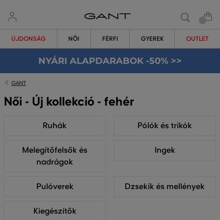
ÚJDONSÁG
NŐI
FÉRFI
GYEREK
OUTLET
NYÁRI ALAPDARABOK -50% >>
GANT
Női - Új kollekció - fehér
Ruhák
Pólók és trikók
Melegítőfelsők és
Ingek
nadrágok
Pulóverek
Dzsekik és mellények
Kiegészítők