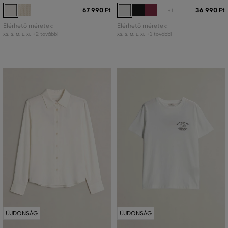
67 990 Ft
36 990 Ft
+1
Elérhető méretek:
Elérhető méretek:
+2 további
+1 további
XS
,
S
,
M
,
L
,
XL
XS
,
S
,
M
,
L
,
XL
ÚJDONSÁG
ÚJDONSÁG