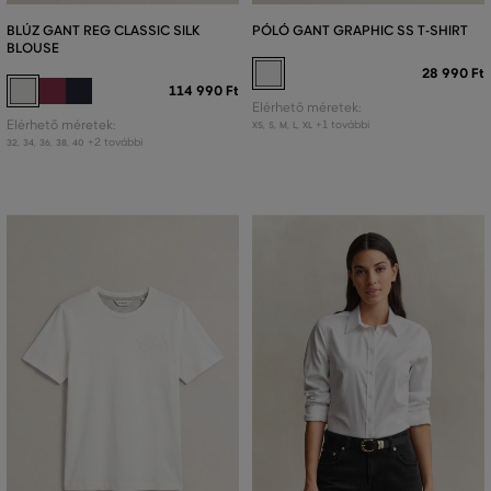
BLÚZ GANT REG CLASSIC SILK
PÓLÓ GANT GRAPHIC SS T-SHIRT
BLOUSE
28 990 Ft
114 990 Ft
Elérhető méretek:
Elérhető méretek:
+1 további
XS
,
S
,
M
,
L
,
XL
+2 további
32
,
34
,
36
,
38
,
40