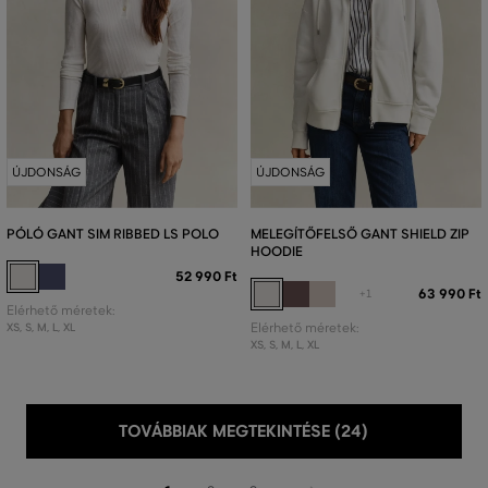
ÚJDONSÁG
ÚJDONSÁG
PÓLÓ GANT SIM RIBBED LS POLO
MELEGÍTŐFELSŐ GANT SHIELD ZIP
HOODIE
52 990 Ft
63 990 Ft
+1
Elérhető méretek:
XS
,
S
,
M
,
L
,
XL
Elérhető méretek:
XS
,
S
,
M
,
L
,
XL
TOVÁBBIAK MEGTEKINTÉSE (24)