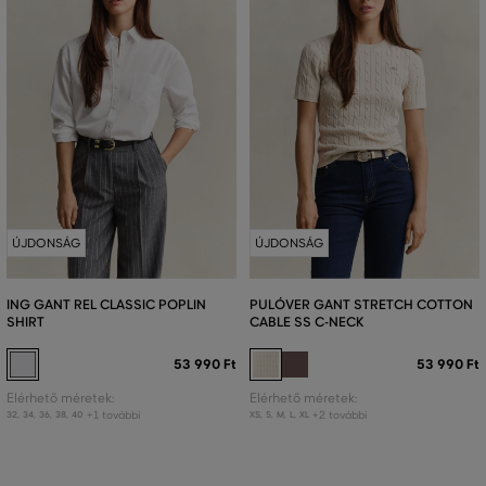
ÚJDONSÁG
ÚJDONSÁG
ING GANT REL CLASSIC POPLIN
PULÓVER GANT STRETCH COTTON
SHIRT
CABLE SS C-NECK
53 990 Ft
53 990 Ft
Elérhető méretek:
Elérhető méretek:
+1 további
+2 további
32
,
34
,
36
,
38
,
40
XS
,
S
,
M
,
L
,
XL