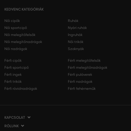
KEDVENC KATEGÓRIÁK
Női cipők
Ruhák
Női sportcipő
Nyári ruhák
Női melegítőfelsők
Ingruhák
Női melegítőnadrágok
Női trikók
Női nadrágok
Szoknyák
Férfi cipők
Férfi melegítőfelsők
Férfi sportcipő
Férfi melegítőnadrágok
Férfi ingek
Férfi pulóverek
Férfi trikók
Férfi nadrágok
Férfi rövidnadrágok
Férfi fehérneműk
KAPCSOLAT
RÓLUNK
VERMONT Services Slovakia s. r. o.