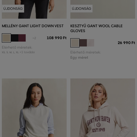
ÚJDONSÁG
ÚJDONSÁG
MELLÉNY GANT LIGHT DOWN VEST
KESZTYŰ GANT WOOL CABLE
GLOVES
108 990 Ft
+2
26 990 Ft
Elérhető méretek:
+1 további
Elérhető méretek:
XS
,
S
,
M
,
L
,
XL
Egy méret