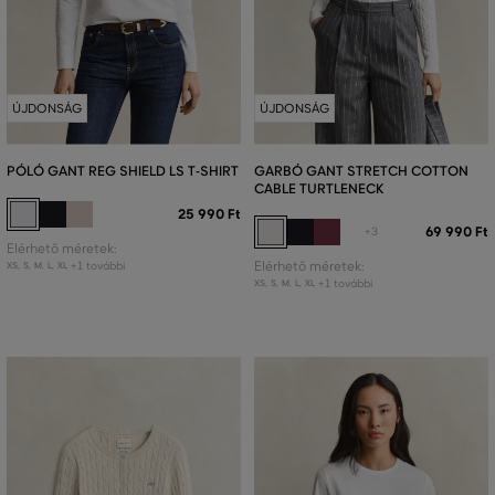
ÚJDONSÁG
ÚJDONSÁG
PÓLÓ GANT REG SHIELD LS T-SHIRT
GARBÓ GANT STRETCH COTTON
CABLE TURTLENECK
25 990 Ft
69 990 Ft
+3
Elérhető méretek:
+1 további
Elérhető méretek:
XS
,
S
,
M
,
L
,
XL
+1 további
XS
,
S
,
M
,
L
,
XL