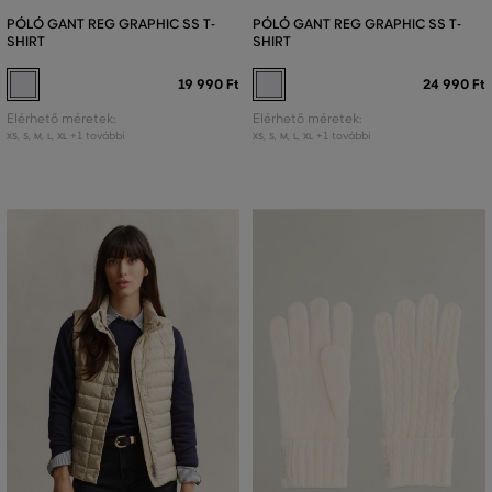
PÓLÓ GANT REG GRAPHIC SS T-
PÓLÓ GANT REG GRAPHIC SS T-
SHIRT
SHIRT
19 990 Ft
24 990 Ft
Elérhető méretek:
Elérhető méretek:
+1 további
+1 további
XS
,
S
,
M
,
L
,
XL
XS
,
S
,
M
,
L
,
XL