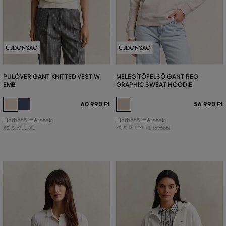
ÚJDONSÁG
ÚJDONSÁG
PULÓVER GANT KNITTED VEST W
MELEGÍTŐFELSŐ GANT REG
EMB
GRAPHIC SWEAT HOODIE
60 990 Ft
56 990 Ft
Elérhető méretek:
Elérhető méretek:
XS
,
S
,
M
,
L
,
XL
+1 további
XS
,
S
,
M
,
L
,
XL