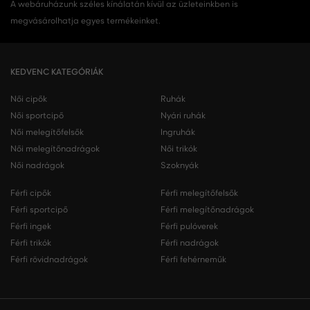
A webáruházunk széles kínálatán kívül az üzleteinkben is
megvásárolhatja egyes termékeinket.
KEDVENC KATEGÓRIÁK
Női cipők
Ruhák
Női sportcipő
Nyári ruhák
Női melegítőfelsők
Ingruhák
Női melegítőnadrágok
Női trikók
Női nadrágok
Szoknyák
Férfi cipők
Férfi melegítőfelsők
Férfi sportcipő
Férfi melegítőnadrágok
Férfi ingek
Férfi pulóverek
Férfi trikók
Férfi nadrágok
Férfi rövidnadrágok
Férfi fehérneműk