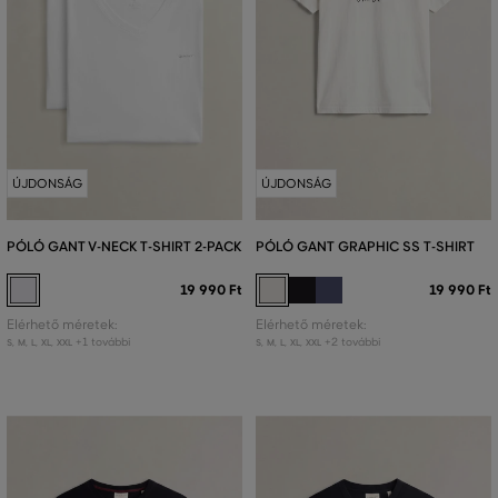
ÚJDONSÁG
ÚJDONSÁG
PÓLÓ GANT V-NECK T-SHIRT 2-PACK
PÓLÓ GANT GRAPHIC SS T-SHIRT
19 990 Ft
19 990 Ft
Elérhető méretek:
Elérhető méretek:
+1 további
+2 további
S
,
M
,
L
,
XL
,
XXL
S
,
M
,
L
,
XL
,
XXL