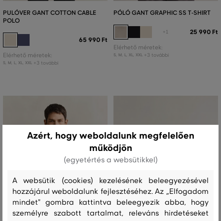
PULÓVER GANT COTTON CABLE
PÓLÓ GANT GRAPHIC SS T-SHIRT
POLO
25 990 Ft
+1
65 990 Ft
Elérhető méretek:
Elérhető méretek:
+3 további
S
,
M
,
L
,
XL
,
XXL
+3 további
S
,
M
,
L
,
XL
,
XXL
Azért, hogy weboldalunk megfelelően
működjön
(egyetértés a websütikkel)
A websütik (cookies) kezelésének beleegyezésével
hozzájárul weboldalunk fejlesztéséhez. Az „Elfogadom
mindet" gombra kattintva beleegyezik abba, hogy
személyre szabott tartalmat, releváns hirdetéseket