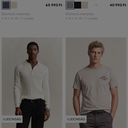
65 990 Ft
40 990 Ft
+3
Elérhető méretek:
Elérhető méretek:
+3 további
+3 további
S
,
M
,
L
,
XL
,
XXL
S
,
M
,
L
,
XL
,
XXL
ÚJDONSÁG
ÚJDONSÁG