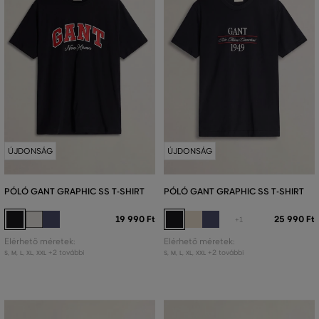
ÚJDONSÁG
ÚJDONSÁG
PÓLÓ GANT GRAPHIC SS T-SHIRT
PÓLÓ GANT GRAPHIC SS T-SHIRT
19 990 Ft
25 990 Ft
+1
Elérhető méretek:
Elérhető méretek:
+2 további
+2 további
S
,
M
,
L
,
XL
,
XXL
S
,
M
,
L
,
XL
,
XXL