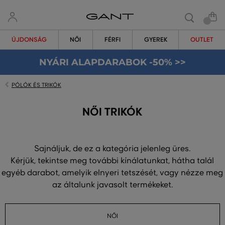
ÚJDONSÁG
NŐI
FÉRFI
GYEREK
OUTLET
NYÁRI ALAPDARABOK -50% >>
PÓLÓK ÉS TRIKÓK
NŐI TRIKÓK
Sajnáljuk, de ez a kategória jelenleg üres.
Kérjük, tekintse meg további kínálatunkat, hátha talál
egyéb darabot, amelyik elnyeri tetszését, vagy nézze meg
az általunk javasolt termékeket.
NŐI