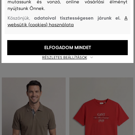
mutassunk és vonzó, online vásárlási élményt
nyújtsunk Önnek.
ÚJDONSÁG
ÚJDONSÁG
adataival tisztességesen járunk el.
Köszönjük,
A
websütik (cookies) használata
PÓLÓ GANT REG CONTRAST PIQUE
PÓLÓ GANT GRAPHIC SS T-SHIRT
SS POLO
25 990 Ft
+1
40 990 Ft
+3
ELFOGADOM MINDET
Elérhető méretek:
Elérhető méretek:
+3 további
S
,
M
,
L
,
XL
,
XXL
RÉSZLETES BEÁLLÍTÁSOK
+3 további
S
,
M
,
L
,
XL
,
XXL