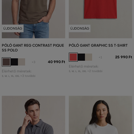
ÚJDONSÁG
ÚJDONSÁG
PÓLÓ GANT REG CONTRAST PIQUE
PÓLÓ GANT GRAPHIC SS T-SHIRT
SS POLO
25 990 Ft
+1
40 990 Ft
+3
Elérhető méretek:
Elérhető méretek:
+2 további
S
,
M
,
L
,
XL
,
XXL
+3 további
S
,
M
,
L
,
XL
,
XXL