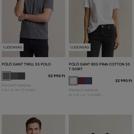
ÚJDONSÁG
ÚJDONSÁG
PÓLÓ GANT TWILL SS POLO
PÓLÓ GANT REG PIMA COTTON SS
T-SHIRT
52 990 Ft
32 990 Ft
Elérhető méretek:
+2 további
Elérhető méretek:
S
,
M
,
L
,
XL
,
XXL
+1 további
XS
,
S
,
M
,
L
,
XL