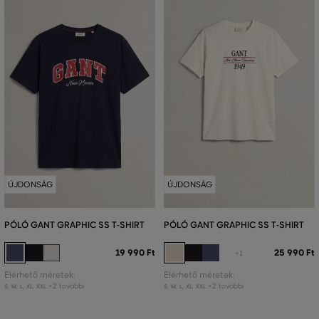
ÚJDONSÁG
ÚJDONSÁG
PÓLÓ GANT GRAPHIC SS T-SHIRT
PÓLÓ GANT GRAPHIC SS T-SHIRT
19 990 Ft
25 990 Ft
+1
Elérhető méretek:
Elérhető méretek:
+2 további
+2 további
S
,
M
,
L
,
XL
,
XXL
S
,
M
,
L
,
XL
,
XXL