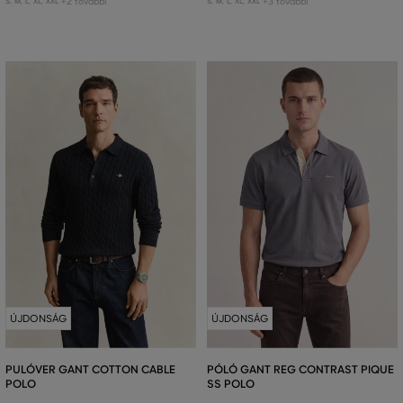
+2 további
+3 további
S
,
M
,
L
,
XL
,
XXL
S
,
M
,
L
,
XL
,
XXL
ÚJDONSÁG
ÚJDONSÁG
PULÓVER GANT COTTON CABLE
PÓLÓ GANT REG CONTRAST PIQUE
POLO
SS POLO