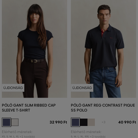
ÚJDONSÁG
ÚJDONSÁG
PÓLÓ GANT SLIM RIBBED CAP
PÓLÓ GANT REG CONTRAST PIQUE
SLEEVE T-SHIRT
SS POLO
32 990 Ft
40 990 Ft
+3
Elérhető méretek:
Elérhető méretek:
+1 további
+3 további
XS
,
S
,
M
,
L
,
XL
S
,
M
,
L
,
XL
,
XXL