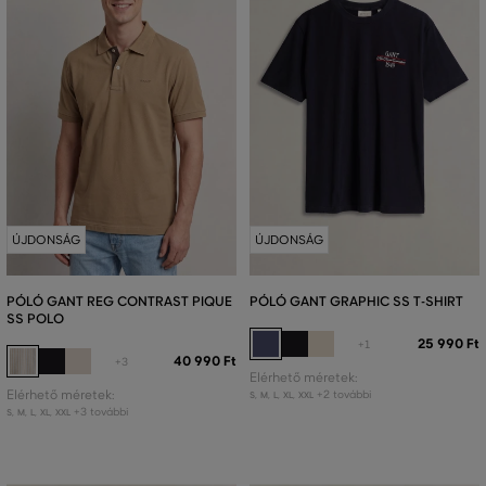
ÚJDONSÁG
ÚJDONSÁG
PÓLÓ GANT REG CONTRAST PIQUE
PÓLÓ GANT GRAPHIC SS T-SHIRT
SS POLO
25 990 Ft
+1
40 990 Ft
+3
Elérhető méretek:
Elérhető méretek:
+2 további
S
,
M
,
L
,
XL
,
XXL
+3 további
S
,
M
,
L
,
XL
,
XXL