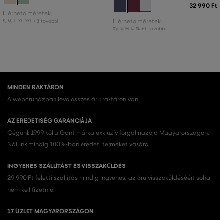
32 990 Ft
Elérhető méretek:
+3 további
Elérhető méretek:
S
,
M
,
L
,
XL
,
XXL
+1 további
XS
,
S
,
M
,
L
,
XL
MINDEN RAKTÁRON
A webáruházban lévő összes áru raktáron van.
AZ EREDETISÉG GARANCIÁJA
Cégünk 1999-től a Gant márka exkluzív forgalmazója Magyarországon.
Nálunk mindig 100%-ban eredeti terméket vásárol.
INGYENES SZÁLLÍTÁST ÉS VISSZAKÜLDÉS
29 990 Ft feletti szállítás mindig ingyenes, az áru visszaküldéséért soha
nem kell fizetnie.
17 ÜZLET MAGYARORSZÁGON