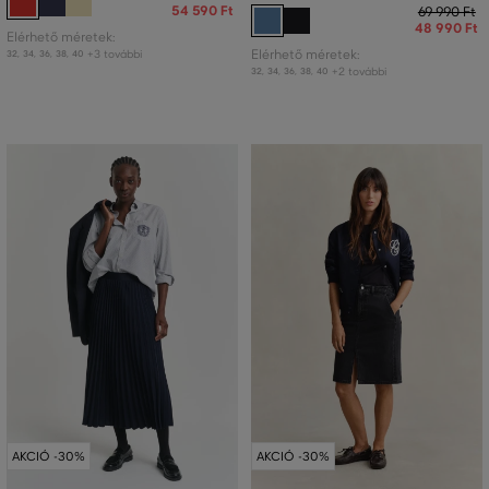
54 590 Ft
69 990 Ft
48 990 Ft
Elérhető méretek:
+3 további
Elérhető méretek:
32
,
34
,
36
,
38
,
40
+2 további
32
,
34
,
36
,
38
,
40
AKCIÓ -30%
AKCIÓ -30%