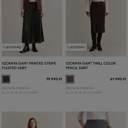
ÚJDONSÁG
ÚJDONSÁG
SZOKNYA GANT PRINTED STRIPE
SZOKNYA GANT TWILL COLOR
PLEATED SKIRT
PENCIL SKIRT
79 990 Ft
67 990 Ft
Elérhető méretek:
Elérhető méretek:
+2 további
+2 további
32
,
34
,
36
,
38
,
40
32
,
34
,
36
,
38
,
40