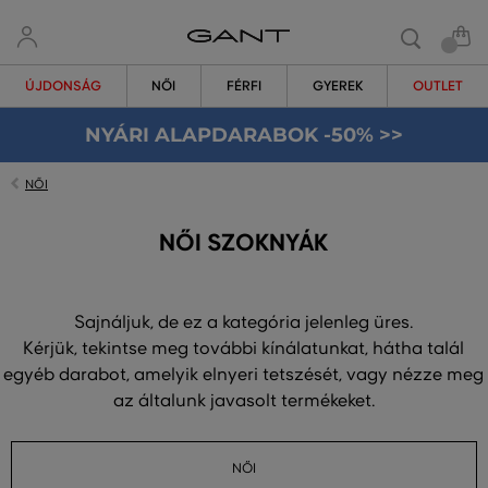
ÚJDONSÁG
NŐI
FÉRFI
GYEREK
OUTLET
NYÁRI ALAPDARABOK -50% >>
NŐI
NŐI SZOKNYÁK
Sajnáljuk, de ez a kategória jelenleg üres.
Kérjük, tekintse meg további kínálatunkat, hátha talál
egyéb darabot, amelyik elnyeri tetszését, vagy nézze meg
az általunk javasolt termékeket.
NŐI