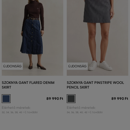
ÚJDONSÁG
ÚJDONSÁG
SZOKNYA GANT FLARED DENIM
SZOKNYA GANT PINSTRIPE WOOL
SKIRT
PENCIL SKIRT
89 990 Ft
89 990 Ft
Elérhető méretek:
Elérhető méretek:
+1 további
+1 további
32
,
34
,
36
,
38
,
40
34
,
36
,
38
,
40
,
42