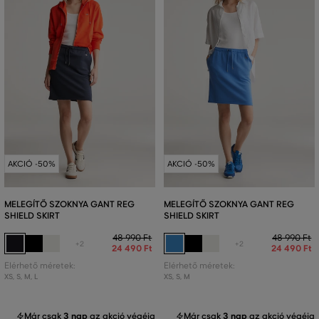
AKCIÓ -50%
AKCIÓ -50%
MELEGÍTŐ SZOKNYA GANT REG
MELEGÍTŐ SZOKNYA GANT REG
SHIELD SKIRT
SHIELD SKIRT
48 990 Ft
48 990 Ft
+2
+2
24 490 Ft
24 490 Ft
Elérhető méretek:
Elérhető méretek:
XS
,
S
,
M
,
L
XS
,
S
,
M
Már csak
3 nap
az akció végéig
Már csak
3 nap
az akció végéig