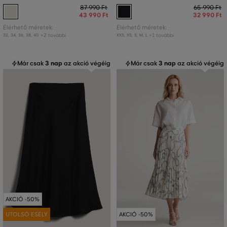
87 990 Ft
65 990 Ft
43 990 Ft
32 990 Ft
Elérhető méretek:
Elérhető méretek:
+2 további
+1 további
32
,
34
,
36
,
38
,
40
XXS
,
XS
,
S
,
M
,
L
Már csak
3 nap
az akció végéig
Már csak
3 nap
az akció végéig
AKCIÓ -50%
UTOLSÓ ESÉLY
AKCIÓ -50%