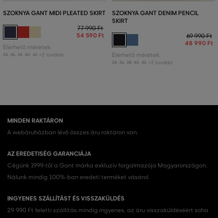
SZOKNYA GANT MIDI PLEATED SKIRT
SZOKNYA GANT DENIM PENCIL
SKIRT
77 990 Ft
54 590 Ft
69 990 Ft
48 990 Ft
Elérhető méretek:
+2 további
Elérhető méretek:
34
,
36
,
38
,
40
,
42
+2 további
34
,
36
,
38
,
40
,
42
MINDEN RAKTÁRON
A webáruházban lévő összes áru raktáron van.
AZ EREDETISÉG GARANCIÁJA
Cégünk 1999-től a Gant márka exkluzív forgalmazója Magyarországon.
Nálunk mindig 100%-ban eredeti terméket vásárol.
INGYENES SZÁLLÍTÁST ÉS VISSZAKÜLDÉS
29 990 Ft feletti szállítás mindig ingyenes, az áru visszaküldéséért soha