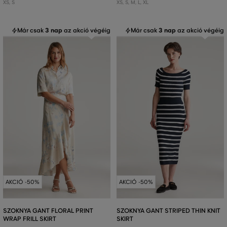
XS
,
S
XS
,
S
,
M
,
L
,
XL
Már csak
3 nap
az akció végéig
Már csak
3 nap
az akció végéig
AKCIÓ -50%
AKCIÓ -50%
SZOKNYA GANT FLORAL PRINT
SZOKNYA GANT STRIPED THIN KNIT
WRAP FRILL SKIRT
SKIRT