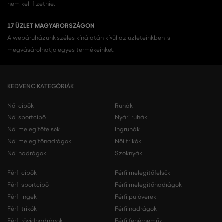
nem kell fizetnie.
17 ÜZLET MAGYARORSZÁGON
A webáruházunk széles kínálatán kívül az üzleteinkben is
megvásárolhatja egyes termékeinket.
KEDVENC KATEGÓRIÁK
Női cipők
Ruhák
Női sportcipő
Nyári ruhák
Női melegítőfelsők
Ingruhák
Női melegítőnadrágok
Női trikók
Női nadrágok
Szoknyák
Férfi cipők
Férfi melegítőfelsők
Férfi sportcipő
Férfi melegítőnadrágok
Férfi ingek
Férfi pulóverek
Férfi trikók
Férfi nadrágok
Férfi rövidnadrágok
Férfi fehérneműk