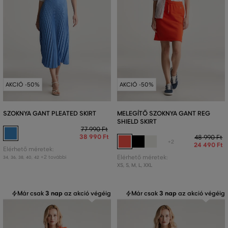
AKCIÓ -50%
AKCIÓ -50%
SZOKNYA GANT PLEATED SKIRT
MELEGÍTŐ SZOKNYA GANT REG
SHIELD SKIRT
77 990 Ft
38 990 Ft
48 990 Ft
+2
24 490 Ft
Elérhető méretek:
+2 további
Elérhető méretek:
34
,
36
,
38
,
40
,
42
XS
,
S
,
M
,
L
,
XXL
Már csak
3 nap
az akció végéig
Már csak
3 nap
az akció végéig