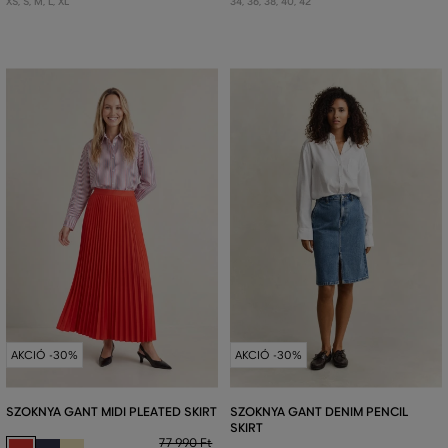
XS
,
S
,
M
,
L
,
XL
34
,
36
,
38
,
40
,
42
AKCIÓ -30%
AKCIÓ -30%
SZOKNYA GANT MIDI PLEATED SKIRT
SZOKNYA GANT DENIM PENCIL
SKIRT
77 990 Ft