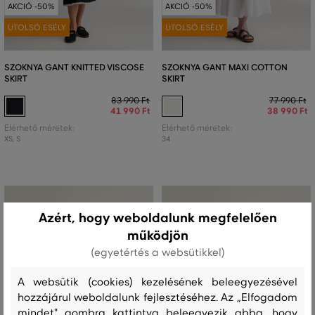
AKCIÓ -50%
AKCIÓ -50%
UTOLSÓ ESÉLY
UTOLSÓ ESÉLY
SZOKNYA GANT KNITTED VISCOSE
SZOKNYA GANT MAXI COTTON
SKIRT
SKIRT
83 990 Ft
77 990 Ft
41 990 Ft
38 990 Ft
Elérhető méretek:
Elérhető méretek:
XS
,
S
34
Azért, hogy weboldalunk megfelelően
működjön
(egyetértés a websütikkel)
A websütik (cookies) kezelésének beleegyezésével
hozzájárul weboldalunk fejlesztéséhez. Az „Elfogadom
mindet" gombra kattintva beleegyezik abba, hogy