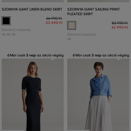
SZOKNYA GANT LINEN BLEND SKIRT
SZOKNYA GANT SAILING PRINT
PLEATED SKIRT
66 990 Ft
33 490 Ft
83 990 Ft
41 990 Ft
Elérhető méretek:
34
,
36
,
38
Elérhető méretek:
34
Már csak
3 nap
az akció végéig
Már csak
3 nap
az akció végéig