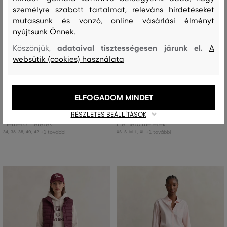
személyre szabott tartalmat, releváns hirdetéseket
mutassunk és vonzó, online vásárlási élményt
nyújtsunk Önnek.
adataival tisztességesen járunk el.
Köszönjük,
A
ÚJDONSÁG
ÚJDONSÁG
websütik (cookies) használata
SZOKNYA GANT WOOL BLEND
SZOKNYA GANT SUPERFINE
PENCIL SKIRT
LAMBSWOOL SKIRT
ELFOGADOM MINDET
77 990 Ft
81 990 Ft
RÉSZLETES BEÁLLÍTÁSOK
Elérhető méretek:
Elérhető méretek:
+1 további
+1 további
34
,
36
,
38
,
40
,
42
XS
,
S
,
M
,
L
,
XL