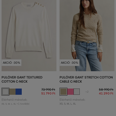
AKCIÓ -30%
AKCIÓ -30%
PULÓVER GANT TEXTURED
PULÓVER GANT STRETCH COTTON
COTTON C-NECK
CABLE C-NECK
73 990 Ft
58 990 Ft
+2
51 790 Ft
41 290 Ft
Elérhető méretek:
Elérhető méretek:
+1 további
XS
,
S
,
M
,
L
,
XL
XS
,
S
,
M
,
L
,
XL