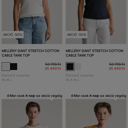
AKCIÓ -50%
AKCIÓ -50%
MELLÉNY GANT STRETCH COTTON
MELLÉNY GANT STRETCH COTTON
CABLE TANK TOP
CABLE TANK TOP
50 990 Ft
50 990 Ft
25 490 Ft
25 490 Ft
Elérhető méretek:
Elérhető méretek:
XS
,
M
,
L
XS
,
S
,
M
,
L
Már csak
4 nap
az akció végéig
Már csak
4 nap
az akció végéig