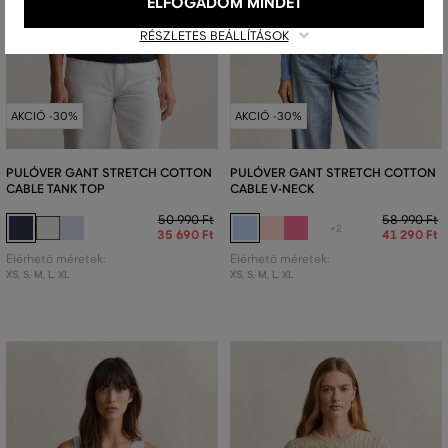
ELFOGADOM MINDET
RÉSZLETES BEÁLLÍTÁSOK
AKCIÓ -30%
AKCIÓ -30%
PULÓVER GANT STRETCH COTTON
PULÓVER GANT STRETCH COTTON
CABLE TANK TOP
CABLE V-NECK
50 990 Ft
58 990 Ft
+2
35 690 Ft
41 290 Ft
Elérhető méretek:
Elérhető méretek:
XS
,
S
,
M
,
L
,
XL
XS
,
S
,
M
,
L
,
XL