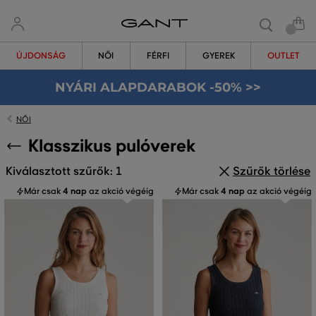
ÚJDONSÁG
NŐI
FÉRFI
GYEREK
OUTLET
NYÁRI ALAPDARABOK -50% >>
NŐI
Klasszikus pulóverek
Kiválasztott szűrők: 1
Szűrők törlése
Már csak
4 nap
az akció végéig
Már csak
4 nap
az akció végéig