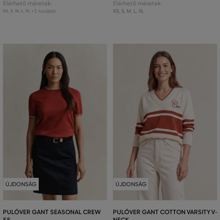
Elérhető méretek:
Elérhető méretek:
+1 további
XS
,
S
,
M
,
L
,
XL
XS
,
S
,
M
,
L
,
XL
ÚJDONSÁG
ÚJDONSÁG
PULÓVER GANT SEASONAL CREW
PULÓVER GANT COTTON VARSITY V-
SS
NECK