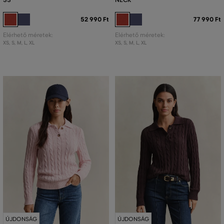
52 990 Ft
77 990 Ft
Elérhető méretek:
Elérhető méretek:
XS
,
S
,
M
,
L
,
XL
XS
,
S
,
M
,
L
,
XL
ÚJDONSÁG
ÚJDONSÁG