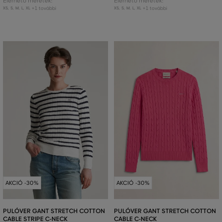
Elérhető méretek:
Elérhető méretek:
+1 további
+1 további
XS
,
S
,
M
,
L
,
XL
XS
,
S
,
M
,
L
,
XL
AKCIÓ -30%
AKCIÓ -30%
PULÓVER GANT STRETCH COTTON
PULÓVER GANT STRETCH COTTON
CABLE STRIPE C-NECK
CABLE C-NECK