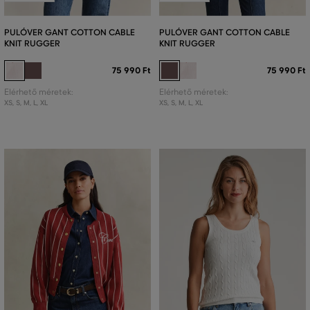
PULÓVER GANT COTTON CABLE
PULÓVER GANT COTTON CABLE
KNIT RUGGER
KNIT RUGGER
75 990 Ft
75 990 Ft
Elérhető méretek:
Elérhető méretek:
XS
,
S
,
M
,
L
,
XL
XS
,
S
,
M
,
L
,
XL