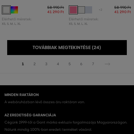
58 990 Ft
58 990 Ft
+2
41 290 Ft
41 290 Ft
Elérhető méretek:
Elérhető méretek:
XS
,
S
,
M
,
L
,
XL
XS
,
S
,
M
,
L
,
XL
TOVÁBBIAK MEGTEKINTÉSE (24)
1
2
3
4
5
6
7
MINDEN RAKTÁRON
A webáruházban lévő összes áru raktáron van.
AZ EREDETISÉG GARANCIÁJA
Cégünk 1999-től a Gant márka exkluzív forgalmazója Magyarországon.
Nálunk mindig 100%-ban eredeti terméket vásárol.