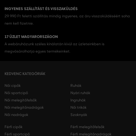
INGYENES SZÁLLÍTÁST ÉS VISSZAKÜLDÉS
29 990 Ft feletti szállítás mindig ingyenes, az áru visszaküldéséért soha
nem kell fizetnie.
17 ÜZLET MAGYARORSZÁGON
A webáruházunk széles kínálatán kívül az üzleteinkben is
megvásárolhatja egyes termékeinket.
KEDVENC KATEGÓRIÁK
Női cipők
Ruhák
Női sportcipő
Nyári ruhák
Női melegítőfelsők
Ingruhák
Női melegítőnadrágok
Női trikók
Női nadrágok
Szoknyák
Férfi cipők
Férfi melegítőfelsők
Férfi sportcipő
Férfi melegítőnadrágok