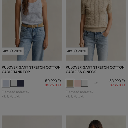
AKCIÓ -30%
AKCIÓ -30%
PULÓVER GANT STRETCH COTTON
PULÓVER GANT STRETCH COTTON
CABLE TANK TOP
CABLE SS C-NECK
50 990 Ft
53 990 Ft
+2
35 690 Ft
37 790 Ft
Elérhető méretek:
Elérhető méretek:
XS
,
S
,
M
,
L
,
XL
XS
,
S
,
M
,
L
,
XL