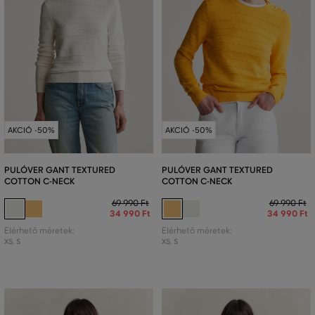
AKCIÓ -50%
AKCIÓ -50%
PULÓVER GANT TEXTURED
PULÓVER GANT TEXTURED
COTTON C-NECK
COTTON C-NECK
69 990 Ft
69 990 Ft
34 990 Ft
34 990 Ft
Elérhető méretek:
Elérhető méretek:
XS
,
S
XS
,
S