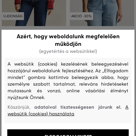
ÚJDONSÁG
AKCIÓ -30%
KARDIGÁN GANT VARSITY KNITTED
PULÓVER GANT STRETCH COTTON
Azért, hogy weboldalunk megfelelően
JACKET
CABLE TANK TOP
működjön
50 990 Ft
114 990 Ft
(egyetértés a websütikkel)
35 690 Ft
Elérhető méretek:
Elérhető méretek:
A websütik (cookies) kezelésének beleegyezésével
+1 további
XS
,
S
,
M
,
L
,
XL
XS
,
S
,
M
,
L
,
XL
hozzájárul weboldalunk fejlesztéséhez. Az „Elfogadom
mindet" gombra kattintva beleegyezik abba, hogy
személyre szabott tartalmat, releváns hirdetéseket
mutassunk és vonzó, online vásárlási élményt
nyújtsunk Önnek.
adataival tisztességesen járunk el.
Köszönjük,
A
websütik (cookies) használata