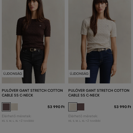
ÚJDONSÁG
ÚJDONSÁG
PULÓVER GANT STRETCH COTTON
PULÓVER GANT STRETCH COTTON
CABLE SS C-NECK
CABLE SS C-NECK
53 990 Ft
53 990 Ft
Elérhető méretek:
Elérhető méretek:
+2 további
+2 további
XS
,
S
,
M
,
L
,
XL
XS
,
S
,
M
,
L
,
XL