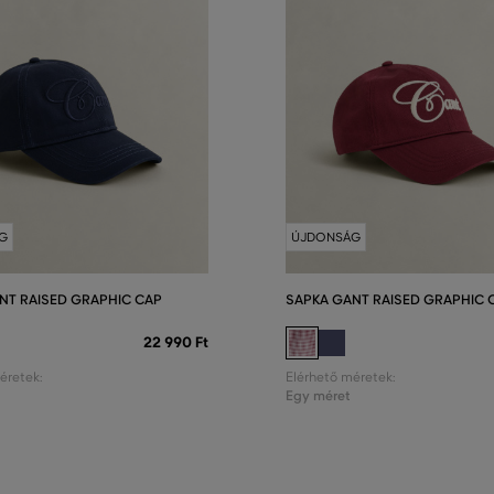
G
ÚJDONSÁG
NT RAISED GRAPHIC CAP
SAPKA GANT RAISED GRAPHIC 
22 990 Ft
éretek:
Elérhető méretek:
Egy méret