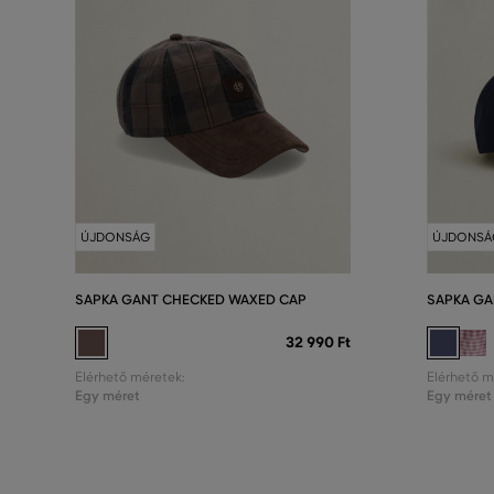
ÚJDONSÁG
ÚJDONSÁ
SAPKA GANT CHECKED WAXED CAP
SAPKA GA
32 990 Ft
Elérhető méretek:
Elérhető m
Egy méret
Egy méret