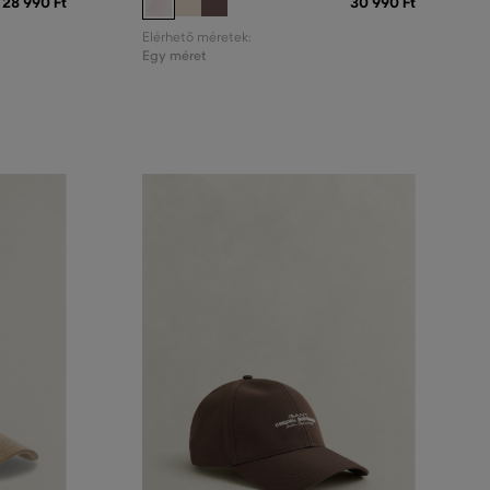
28 990 Ft
30 990 Ft
Elérhető méretek:
Egy méret