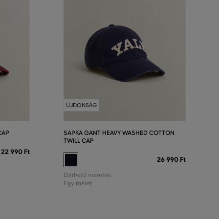
ÚJDONSÁG
CAP
SAPKA GANT HEAVY WASHED COTTON
TWILL CAP
22 990 Ft
26 990 Ft
Elérhető méretek:
Egy méret