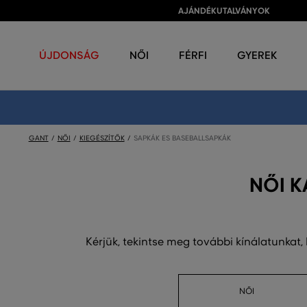
AJÁNDÉKUTALVÁNYOK
ÚJDONSÁG
NŐI
FÉRFI
GYEREK
GANT
NŐI
KIEGÉSZÍTŐK
SAPKÁK ES BASEBALLSAPKÁK
NŐI K
Kérjük, tekintse meg további kínálatunkat,
NŐI