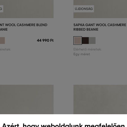
G
ÚJDONSÁG
ANT WOOL CASHMERE BLEND
SAPKA GANT WOOL CASHMERE
EANIE
RIBBED BEANIE
44 990 Ft
éretek:
Elérhető méretek:
Egy méret
Azért, hogy weboldalunk megfelelően