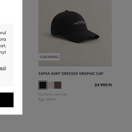
rul
bra
at,
nyt
ÚJDONSÁG
es)
IE
SAPKA GANT DRESSED GRAPHIC CAP
30 990 Ft
24 990 Ft
Elérhető méretek:
Egy méret