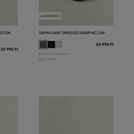
ÚJDONSÁG
ELTON
SAPKA GANT DRESSED GRAPHIC CAP
24 990 Ft
22 990 Ft
Elérhető méretek:
Egy méret