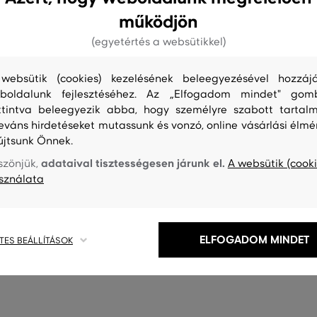
működjön
(egyetértés a websütikkel)
websütik (cookies) kezelésének beleegyezésével hozzájá
boldalunk fejlesztéséhez. Az „Elfogadom mindet" gom
ttintva beleegyezik abba, hogy személyre szabott tartalm
leváns hirdetéseket mutassunk és vonzó, online vásárlási élmé
G
ÚJDONSÁG
újtsunk Önnek.
adataival tisztességesen járunk el.
szönjük,
A websütik (cooki
NT CHECK WOOL CAP
SAPKA GANT WOOL CABLE BEAN
sználata
30 990 Ft
éretek:
Elérhető méretek:
Egy méret
ELFOGADOM MINDET
TES BEÁLLÍTÁSOK