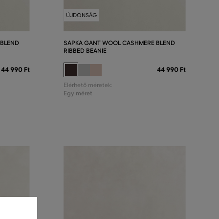
ÚJDONSÁG
 BLEND
SAPKA GANT WOOL CASHMERE BLEND
RIBBED BEANIE
44 990 Ft
44 990 Ft
Elérhető méretek:
Egy méret