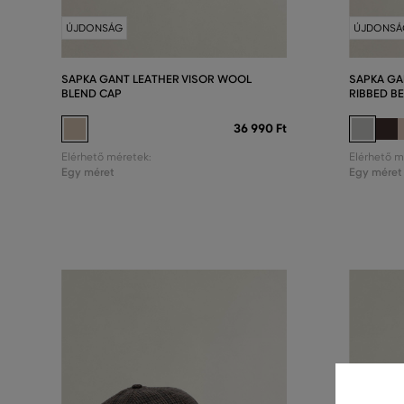
ÚJDONSÁG
ÚJDONSÁ
SAPKA GANT LEATHER VISOR WOOL
SAPKA G
BLEND CAP
RIBBED B
36 990 Ft
Elérhető méretek:
Elérhető m
Egy méret
Egy méret