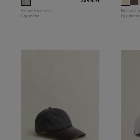
24 990 Ft
Elérhető méretek:
Elérhető m
Egy méret
Egy méret