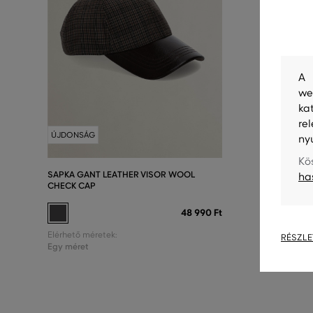
A 
we
ka
re
ÚJDONSÁG
ÚJDONSÁ
ny
Kö
SAPKA GANT LEATHER VISOR WOOL
SAPKA GA
ha
CHECK CAP
48 990 Ft
Elérhető m
Elérhető méretek:
Egy méret
RÉSZLE
Egy méret