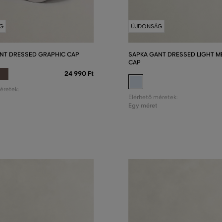
G
ÚJDONSÁG
NT DRESSED GRAPHIC CAP
SAPKA GANT DRESSED LIGHT M
CAP
24 990 Ft
éretek:
Elérhető méretek:
Egy méret