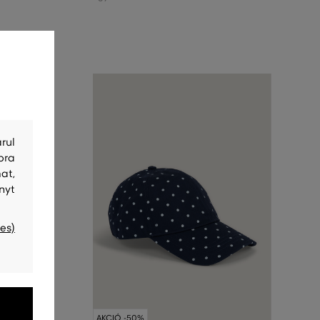
rul
bra
at,
nyt
es)
AKCIÓ -50%