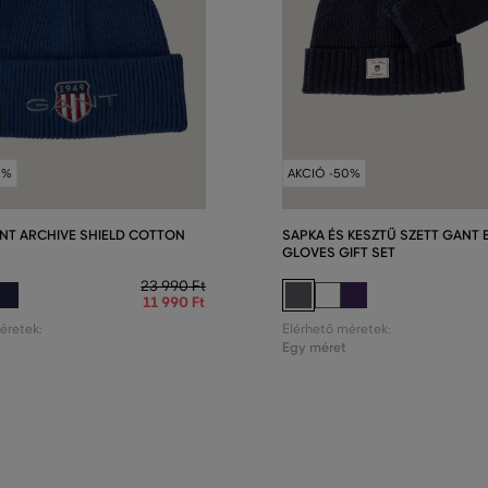
0%
AKCIÓ -50%
NT ARCHIVE SHIELD COTTON
SAPKA ÉS KESZTŰ SZETT GANT 
GLOVES GIFT SET
23 990 Ft
11 990 Ft
éretek:
Elérhető méretek:
Egy méret