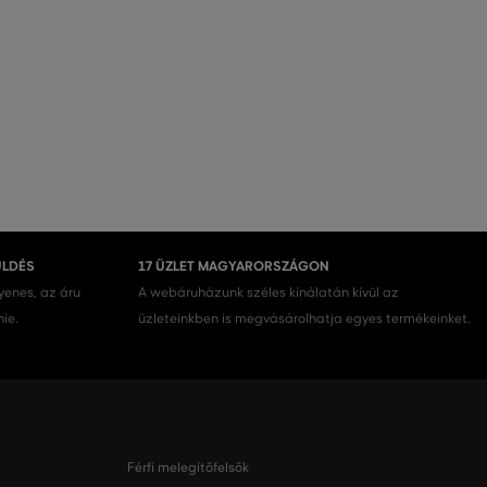
ÜLDÉS
17 ÜZLET MAGYARORSZÁGON
gyenes, az áru
A webáruházunk széles kínálatán kívül az
nie.
üzleteinkben is megvásárolhatja egyes termékeinket.
Férfi melegítőfelsők