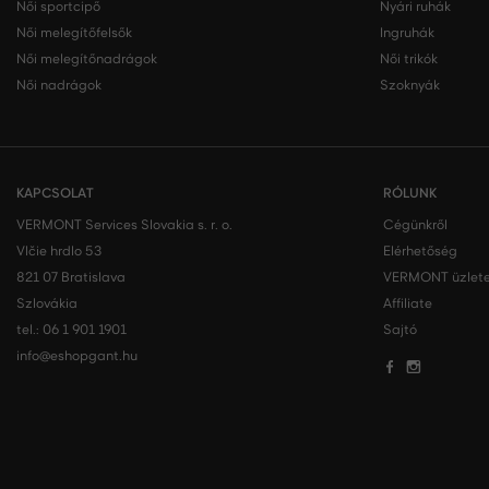
Női sportcipő
Nyári ruhák
Női melegítőfelsők
Ingruhák
Női melegítőnadrágok
Női trikók
Női nadrágok
Szoknyák
KAPCSOLAT
RÓLUNK
VERMONT Services Slovakia s. r. o.
Cégünkről
Vlčie hrdlo 53
Elérhetőség
821 07 Bratislava
VERMONT üzlete
Szlovákia
Affiliate
tel.:
06 1 901 1901
Sajtó
info@eshopgant.hu