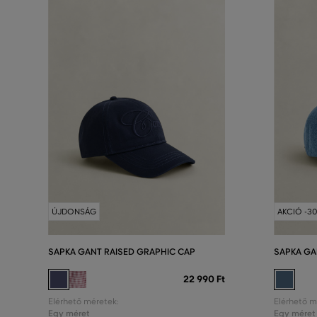
ÚJDONSÁG
AKCIÓ -3
SAPKA GANT RAISED GRAPHIC CAP
SAPKA GA
22 990 Ft
Elérhető méretek:
Elérhető m
Egy méret
Egy méret