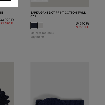
IE
SAPKA GANT DOT PRINT COTTON TWILL
CAP
30 990 Ft
21 690 Ft
19 990 Ft
9 990 Ft
Elérhető méretek:
Egy méret