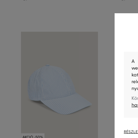
A 
we
ka
re
ny
Kö
ha
AKCIÓ -5
RÉSZLE
AKCIÓ -50%
UTOLSÓ E