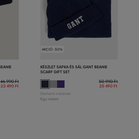
AKCIÓ -50%
BEANIE
KÉSZLET SAPKA ÉS SÁL GANT BEANIE
SCARF GIFT SET
46 990 Ft
50 990 Ft
23 490 Ft
25 490 Ft
Elérhető méretek:
Egy méret