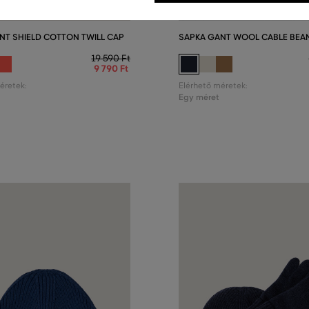
NT SHIELD COTTON TWILL CAP
SAPKA GANT WOOL CABLE BEAN
19 590 Ft
9 790 Ft
éretek:
Elérhető méretek:
Egy méret