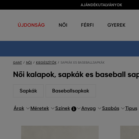
AJÁNDÉKUTALVÁNYOK
ÚJDONSÁG
NŐI
FÉRFI
GYEREK
GANT
NŐI
KIEGÉSZÍTŐK
SAPKÁK ES BASEBALLSAPKÁK
Női kalapok, sapkák es baseball sap
Sapkák
Baseballsapkak
Árak
Méretek
Színek
Anyag
Szabás
Tipus
1