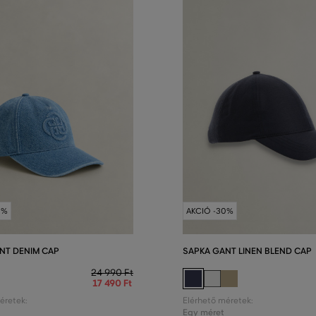
0%
AKCIÓ -30%
NT DENIM CAP
SAPKA GANT LINEN BLEND CAP
24 990 Ft
17 490 Ft
éretek:
Elérhető méretek:
Egy méret