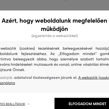
Azért, hogy weboldalunk megfelelően
működjön
(egyetértés a websütikkel)
websütik (cookies) kezelésének beleegyezésével hozzájá
boldalunk fejlesztéséhez. Az „Elfogadom mindet" gom
ttintva beleegyezik abba, hogy személyre szabott tartalm
leváns hirdetéseket mutassunk és vonzó, online vásárlási élmé
újtsunk Önnek.
adataival tisztességesen járunk el.
szönjük,
A websütik (cooki
sználata
0%
ELFOGADOM MINDET
TES BEÁLLÍTÁSOK
SÉLY
AKCIÓ -30%