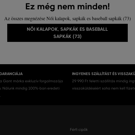
Ez még nem minden!
Az összes megnézése Női kalapok, sapkák es baseball sapkák (73)
NŐI KALAPOK, SAPKÁK ES BASEBALL
SAPKÁK (73)
 GARANCIÁJA
INGYENES SZÁLLÍTÁST ÉS VISSZAK
 a Gant márka exkluzív forgalmazója
29 990 Ft feletti szállítás mindig in
 Nálunk mindig 100%-ban eredeti
visszaküldéséért soha nem kell fizet
.
Férfi cipők