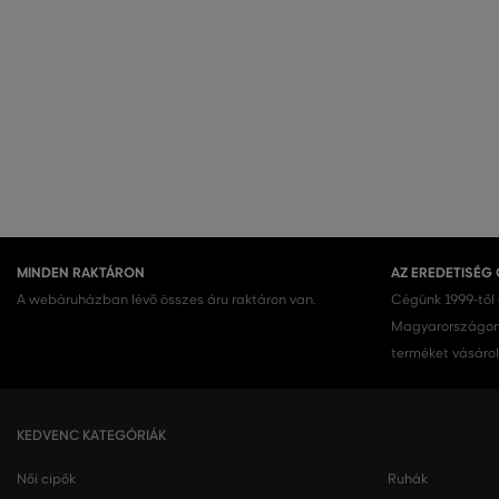
MINDEN RAKTÁRON
AZ EREDETISÉG
A webáruházban lévő összes áru raktáron van.
Cégünk 1999-től
Magyarországon.
terméket vásárol
KEDVENC KATEGÓRIÁK
Női cipők
Ruhák