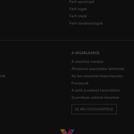
Férfi sportcipő
Férfi ingek
Férfi trikók
Férfi rövidnadrágok
A VÁSÁRLÁSRÓL
A vásárlás menete
Általános szerződési feltételek
ink
Az áru visszatérítése/visszáru
Panaszok
A sütik (cookies) használata
Személyes adatok kezelése
AZ ÁRU VISSZATÉRÍTÉSE