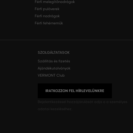
Férfi melegítőnadrágok
Férfi pulóverek
Férfi nadrágok
Férfi fehérneműk
SZOLGÁLTATASOK
Szállítás és fizetés
Ajándékutalványok
VERMONT Club
IRATKOZZON FEL HÍRLEVELÜNKRE
Bejelentkezéssel hozzájárulását adja a
a személyes
adatai kezeléséhez.