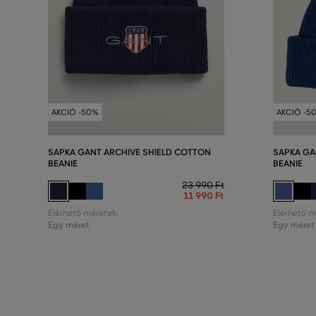
AKCIÓ -50%
AKCIÓ -5
SAPKA GANT ARCHIVE SHIELD COTTON
SAPKA GA
BEANIE
BEANIE
23 990 Ft
11 990 Ft
Elérhető méretek:
Elérhető m
Egy méret
Egy méret