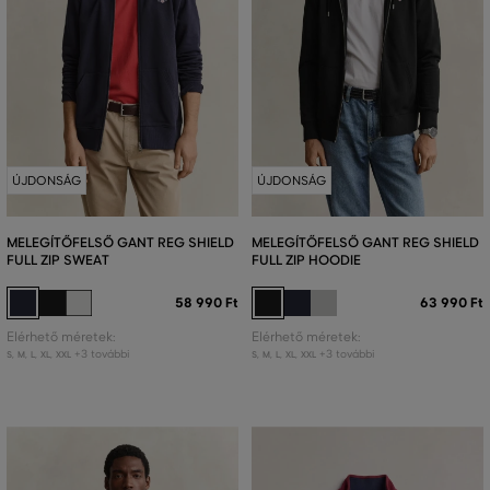
ÚJDONSÁG
ÚJDONSÁG
MELEGÍTŐFELSŐ GANT REG SHIELD
MELEGÍTŐFELSŐ GANT REG SHIELD
FULL ZIP SWEAT
FULL ZIP HOODIE
58 990 Ft
63 990 Ft
Elérhető méretek:
Elérhető méretek:
+3 további
+3 további
S
,
M
,
L
,
XL
,
XXL
S
,
M
,
L
,
XL
,
XXL