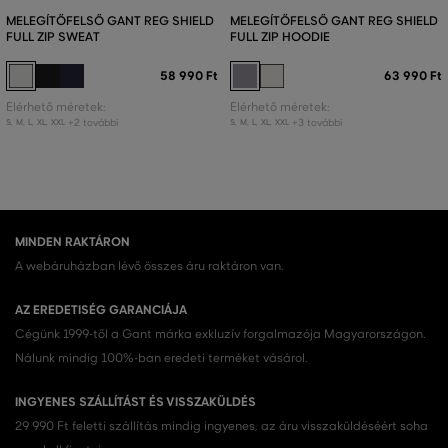
MELEGÍTŐFELSŐ GANT REG SHIELD
MELEGÍTŐFELSŐ GANT REG SHIELD
FULL ZIP SWEAT
FULL ZIP HOODIE
58 990 Ft
63 990 Ft
Elérhető méretek:
Elérhető méretek:
+2 további
+3 további
S
,
M
,
L
,
XL
,
XXL
S
,
M
,
L
,
XL
,
XXL
MINDEN RAKTÁRON
A webáruházban lévő összes áru raktáron van.
AZ EREDETISÉG GARANCIÁJA
Cégünk 1999-től a Gant márka exkluzív forgalmazója Magyarországon.
Nálunk mindig 100%-ban eredeti terméket vásárol.
INGYENES SZÁLLÍTÁST ÉS VISSZAKÜLDÉS
29 990 Ft feletti szállítás mindig ingyenes, az áru visszaküldéséért soha