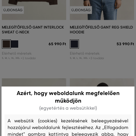
ÚJDONSÁG
ÚJDONSÁG
MELEGÍTŐFELSŐ GANT INTERLOCK
MELEGÍTŐFELSŐ GANT REG SHIELD
SWEAT C-NECK
HOODIE
65 990 Ft
53 990 Ft
Elérhető méretek:
Elérhető méretek:
+1 további
+3 további
S
,
M
,
L
,
XL
,
XXL
S
,
M
,
L
,
XL
,
XXL
Azért, hogy weboldalunk megfelelően
működjön
(egyetértés a websütikkel)
A websütik (cookies) kezelésének beleegyezésével
hozzájárul weboldalunk fejlesztéséhez. Az „Elfogadom
mindet" gombra kattintva beleegyezik abba, hogy