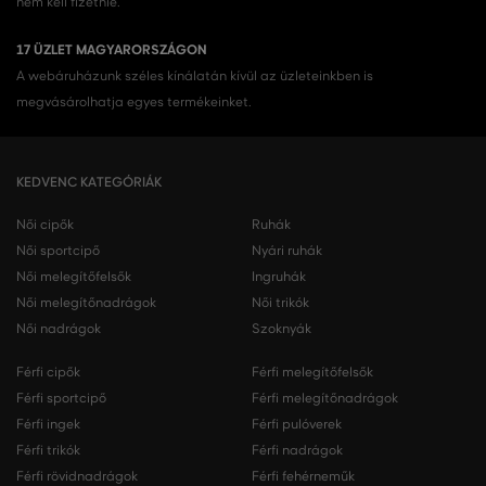
nem kell fizetnie.
17 ÜZLET MAGYARORSZÁGON
A webáruházunk széles kínálatán kívül az üzleteinkben is
megvásárolhatja egyes termékeinket.
KEDVENC KATEGÓRIÁK
Női cipők
Ruhák
Női sportcipő
Nyári ruhák
Női melegítőfelsők
Ingruhák
Női melegítőnadrágok
Női trikók
Női nadrágok
Szoknyák
Férfi cipők
Férfi melegítőfelsők
Férfi sportcipő
Férfi melegítőnadrágok
Férfi ingek
Férfi pulóverek
Férfi trikók
Férfi nadrágok
Férfi rövidnadrágok
Férfi fehérneműk