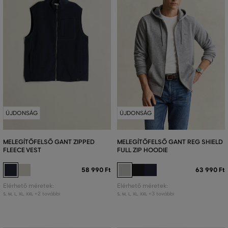
ÚJDONSÁG
ÚJDONSÁG
MELEGÍTŐFELSŐ GANT ZIPPED
MELEGÍTŐFELSŐ GANT REG SHIELD
FLEECE VEST
FULL ZIP HOODIE
58 990 Ft
63 990 Ft
Elérhető méretek:
Elérhető méretek:
+2 további
+3 további
S
,
M
,
L
,
XL
,
XXL
S
,
M
,
L
,
XL
,
XXL