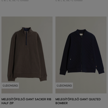
+2 további
+2 további
S
,
M
,
L
,
XL
,
XXL
S
,
M
,
L
,
XL
,
XXL
ÚJDONSÁG
ÚJDONSÁG
MELEGÍTŐFELSŐ GANT SACKER RIB
MELEGÍTŐFELSŐ GANT QUILTED
HALF ZIP
BOMBER