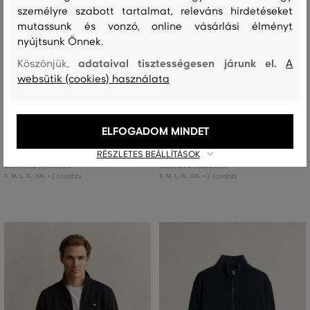
személyre szabott tartalmat, releváns hirdetéseket
mutassunk és vonzó, online vásárlási élményt
nyújtsunk Önnek.
adataival tisztességesen járunk el.
Köszönjük,
A
ÚJDONSÁG
ÚJDONSÁG
websütik (cookies) használata
MELEGÍTŐFELSŐ GANT QUILTED
MELEGÍTŐFELSŐ GANT REG SHIELD
SWEAT HALF ZIP
FULL ZIP HOODIE
ELFOGADOM MINDET
75 990 Ft
63 990 Ft
RÉSZLETES BEÁLLÍTÁSOK
Elérhető méretek:
Elérhető méretek:
+1 további
+3 további
S
,
M
,
L
,
XL
,
XXL
S
,
M
,
L
,
XL
,
XXL