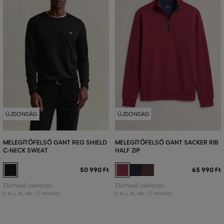
ÚJDONSÁG
ÚJDONSÁG
MELEGÍTŐFELSŐ GANT REG SHIELD
MELEGÍTŐFELSŐ GANT SACKER RIB
C-NECK SWEAT
HALF ZIP
50 990 Ft
65 990 Ft
Elérhető méretek:
Elérhető méretek:
+3 további
+2 további
S
,
M
,
L
,
XL
,
XXL
S
,
M
,
L
,
XL
,
XXL