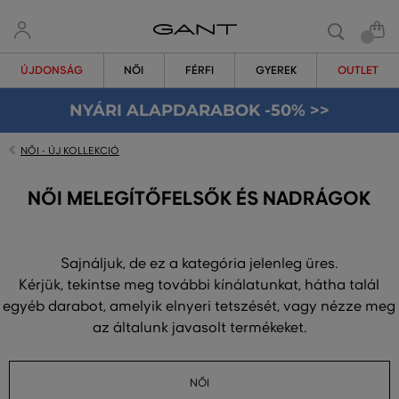
ÚJDONSÁG
NŐI
FÉRFI
GYEREK
OUTLET
NYÁRI ALAPDARABOK -50% >>
NŐI - ÚJ KOLLEKCIÓ
NŐI MELEGÍTŐFELSŐK ÉS NADRÁGOK
Sajnáljuk, de ez a kategória jelenleg üres.
Kérjük, tekintse meg további kínálatunkat, hátha talál
egyéb darabot, amelyik elnyeri tetszését, vagy nézze meg
az általunk javasolt termékeket.
NŐI