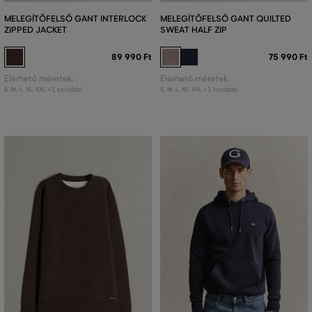
MELEGÍTŐFELSŐ GANT INTERLOCK
MELEGÍTŐFELSŐ GANT QUILTED
ZIPPED JACKET
SWEAT HALF ZIP
89 990 Ft
75 990 Ft
Elérhető méretek:
Elérhető méretek:
+1 további
+1 további
S
,
M
,
L
,
XL
,
XXL
S
,
M
,
L
,
XL
,
XXL