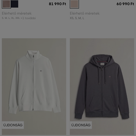
81 990 Ft
60 990 Ft
Elérhető méretek:
Elérhető méretek:
+1 további
XS
,
S
,
M
,
L
S
,
M
,
L
,
XL
,
XXL
ÚJDONSÁG
ÚJDONSÁG