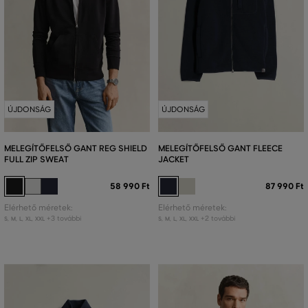
ÚJDONSÁG
ÚJDONSÁG
MELEGÍTŐFELSŐ GANT REG SHIELD
MELEGÍTŐFELSŐ GANT FLEECE
FULL ZIP SWEAT
JACKET
58 990 Ft
87 990 Ft
Elérhető méretek:
Elérhető méretek:
+3 további
+2 további
S
,
M
,
L
,
XL
,
XXL
S
,
M
,
L
,
XL
,
XXL