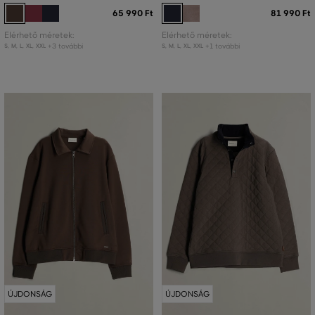
65 990 Ft
81 990 Ft
Elérhető méretek:
Elérhető méretek:
+3 további
+1 további
S
,
M
,
L
,
XL
,
XXL
S
,
M
,
L
,
XL
,
XXL
ÚJDONSÁG
ÚJDONSÁG