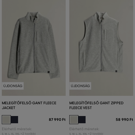
ÚJDONSÁG
ÚJDONSÁG
MELEGÍTŐFELSŐ GANT FLEECE
MELEGÍTŐFELSŐ GANT ZIPPED
JACKET
FLEECE VEST
87 990 Ft
58 990 Ft
Elérhető méretek:
Elérhető méretek:
+2 további
+2 további
S
,
M
,
L
,
XL
,
XXL
S
,
M
,
L
,
XL
,
XXL