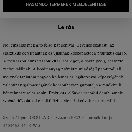
HASONLÓ TERMÉKEK MEGJELENÍTÉSE
Leírás
Női cipzáras melegítő felső kapucnival. Egyenes szabású, az
elasztikus derékpántnak és ujjaknak köszönhetően praktikus darab.
A mellkason hímzett ikonikus Gant logót, oldalán pedig két ferde
zsebet találunk. A kötött anyag prémium minőségű pamutból áll,
melynek tapintása nagyon kellemes és légáteresztő képességének,
valamint rugalmasságának köszönhetően garantálja a rendkívüli
kényelmet viselés során. Praktikus, előnyös szabású darab, amely
szabadidős öltözéke nélkülözhetetlen és kedvelt részévé válik.
Szabás/Típus
REGULAR
Szezon: PF23
Termék kódja
4204665-423-GW-5