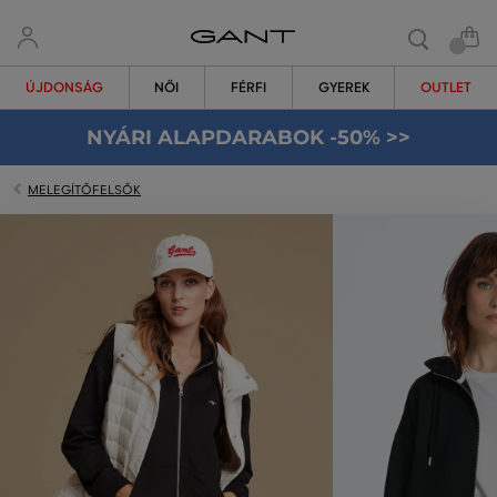
ÚJDONSÁG
NŐI
FÉRFI
GYEREK
OUTLET
NYÁRI ALAPDARABOK -50% >>
MELEGÍTŐFELSŐK