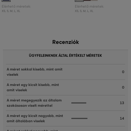
Elérhető méretek:
Elérhető méretek:
XS
,
S
,
M
,
L
,
XL
XS
,
S
,
M
,
L
,
XL
Recenziók
ÜGYFELEINKNEK ÁLTAL ÉRTÉKELT MÉRETEK
A méret sokkal kisebb, mint amit
0
viselek
A méret egy kicsit kisebb, mint
0
amit viselek
A méret megegyezik az általam
13
szokásosan viselt mérettel
A méret egy kicsit nagyobb, mint
14
amit általában viselek