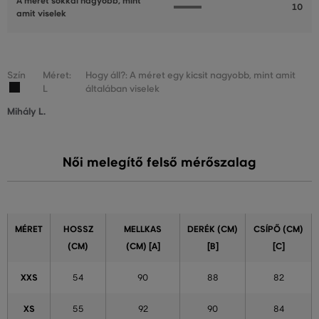
A méret sokkal nagyobb, mint
10
amit viselek
Szín
Méret:
Hogy áll?: A méret egy kicsit nagyobb, mint amit
L
általában viselek
Mihály L.
Női melegítő felső mérőszalag
MÉRET
HOSSZ
MELLKAS
DERÉK (CM)
CSÍPŐ (CM)
(CM)
(CM) [A]
[B]
[C]
XXS
54
90
88
82
XS
55
92
90
84