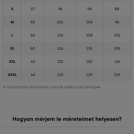
S
57
96
94
88
M
60
106
104
96
L
60
110
108
102
XL
60
116
115
108
XXL
63
122
120
116
XXXL
64
132
130
124
A táblázatban feltüntetett adatok tájékoztató jellegűek
Hogyan mérjem le méreteimet helyesen?