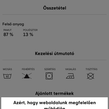
Összetétel
felső anyag
PAMUT
POLIÉSZTER
87 %
13 %
Kezelési útmutató
MOSÁS
FEHÉRÍTÉS
SZÁRÍTÁS
VASALÁS
TISZTÍTÁS
Ajánlott termékek
Azért, hogy weboldalunk megfelelően
működjön