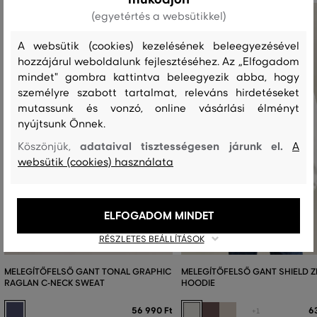
(egyetértés a websütikkel)
A websütik (cookies) kezelésének beleegyezésével
hozzájárul weboldalunk fejlesztéséhez. Az „Elfogadom
mindet" gombra kattintva beleegyezik abba, hogy
személyre szabott tartalmat, releváns hirdetéseket
mutassunk és vonzó, online vásárlási élményt
nyújtsunk Önnek.
adataival tisztességesen járunk el.
Köszönjük,
A
websütik (cookies) használata
ELFOGADOM MINDET
RÉSZLETES BEÁLLÍTÁSOK
MELEGÍTŐFELSŐ GANT TONAL GRAPHIC
MELEGÍTŐFELSŐ GANT SHIELD Z
RAGLAN C-NECK SWEAT
HOODIE
56 990 Ft
6
+1