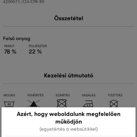
4200671-324-GW-80
Összetétel
felső anyag
PAMUT
POLIÉSZTER
78 %
22 %
Kezelési útmutató
MOSÁS
FEHÉRÍTÉS
SZÁRÍTÁS
VASALÁS
TISZTÍTÁS
Azért, hogy weboldalunk megfelelően
működjön
Ajánlott termékek
(egyetértés a websütikkel)