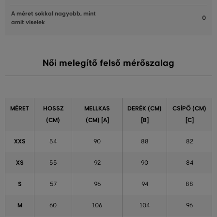
A méret sokkal nagyobb, mint
0
amit viselek
Női melegítő felső mérőszalag
MÉRET
HOSSZ
MELLKAS
DERÉK (CM)
CSÍPŐ (CM)
(CM)
(CM) [A]
[B]
[C]
XXS
54
90
88
82
XS
55
92
90
84
S
57
96
94
88
M
60
106
104
96