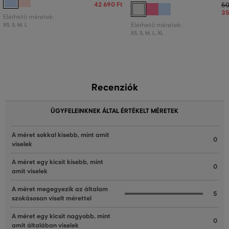
42 690 Ft
50
35
Elérhető méretek:
XS
,
S
,
M
,
L
Elérhető méretek:
XS
,
S
,
M
,
L
,
XL
Recenziók
ÜGYFELEINKNEK ÁLTAL ÉRTÉKELT MÉRETEK
A méret sokkal kisebb, mint amit
0
viselek
A méret egy kicsit kisebb, mint
0
amit viselek
A méret megegyezik az általam
5
szokásosan viselt mérettel
A méret egy kicsit nagyobb, mint
0
amit általában viselek