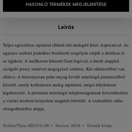
HASONLÓ TERMÉKEK MEGJELENÍTÉSE
Leírás
Teljes egészében cipzárral ellátott női melegítő felső, kapucnival. Az
egyenes szabást praktikus bordázott szegélyek zárják a derékon és
az ujjakon. A mellkason hímzett Gant logóval, a darab alapjául
szolgáló jersey színével megegyező színben. Két oldalzsebbel van
ellátva. A bársonyosan puha anyag kiváló minőségű pamutszálból
készült, amely kellemesen meleg tapintású, mégis tökéletesen
légáteresztő. A prémium minőségű tulajdonságoknak köszönhetően
a viselés közbeni kényelem magától értetődő. A szabadidős stílus
elengedhetetlen alapja.
Szabás/Típus
REGULAR
Szezon: SS24
Termék kódja