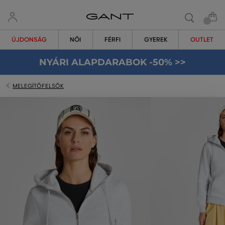
ÚJDONSÁG
NŐI
FÉRFI
GYEREK
OUTLET
NYÁRI ALAPDARABOK -50% >>
MELEGÍTŐFELSŐK