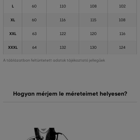
L
60
110
108
102
XL
60
116
115
108
XXL
63
122
120
116
XXXL
64
132
130
124
A táblázatban feltüntetett adatok tájékoztató jellegűek
Hogyan mérjem le méreteimet helyesen?