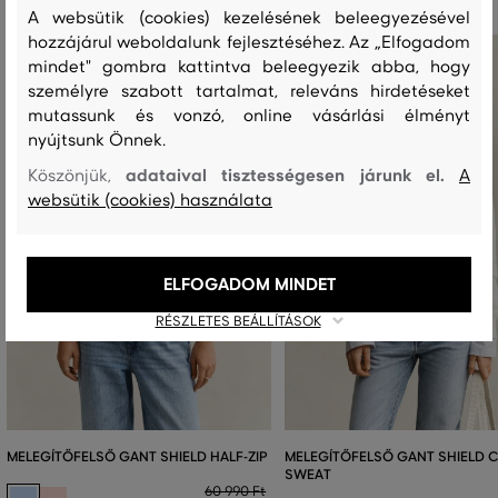
A websütik (cookies) kezelésének beleegyezésével
hozzájárul weboldalunk fejlesztéséhez. Az „Elfogadom
mindet" gombra kattintva beleegyezik abba, hogy
személyre szabott tartalmat, releváns hirdetéseket
mutassunk és vonzó, online vásárlási élményt
nyújtsunk Önnek.
adataival tisztességesen járunk el.
Köszönjük,
A
websütik (cookies) használata
ELFOGADOM MINDET
RÉSZLETES BEÁLLÍTÁSOK
MELEGÍTŐFELSŐ GANT SHIELD HALF-ZIP
MELEGÍTŐFELSŐ GANT SHIELD 
SWEAT
60 990 Ft