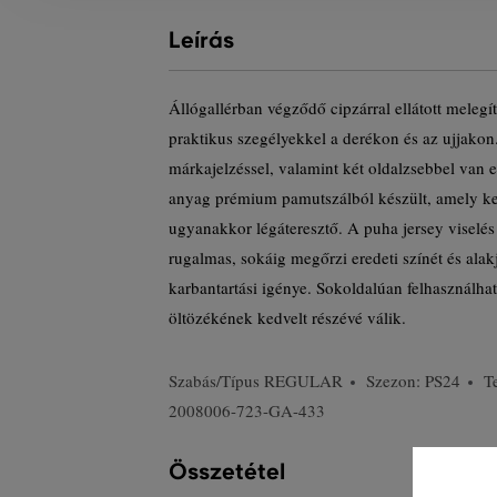
Leírás
Állógallérban végződő cipzárral ellátott melegí
praktikus szegélyekkel a derékon és az ujjakon
márkajelzéssel, valamint két oldalzsebbel van 
anyag prémium pamutszálból készült, amely ke
ugyanakkor légáteresztő. A puha jersey viselé
rugalmas, sokáig megőrzi eredeti színét és alak
karbantartási igénye. Sokoldalúan felhasználh
öltözékének kedvelt részévé válik.
Szabás/Típus
REGULAR
Szezon: PS24
T
2008006-723-GA-433
Összetétel