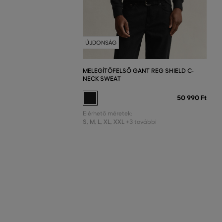
ÚJDONSÁG
MELEGÍTŐFELSŐ GANT REG SHIELD C-
NECK SWEAT
50 990 Ft
Elérhető méretek:
S
,
M
,
L
,
XL
,
XXL
+3 további