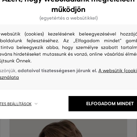
működjön
(egyetértés a websütikkel)
websütik (cookies) kezelésének beleegyezésével hozzájá
boldalunk fejlesztéséhez. Az „Elfogadom mindet" gom
ttintva beleegyezik abba, hogy személyre szabott tartalm
leváns hirdetéseket mutassunk és vonzó, online vásárlási élmé
újtsunk Önnek.
adataival tisztességesen járunk el.
szönjük,
A websütik (cooki
S
TISZTÍTÁS
sználata
ELFOGADOM MINDET
TES BEÁLLÍTÁSOK