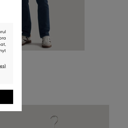
rul
bra
at,
nyt
es)