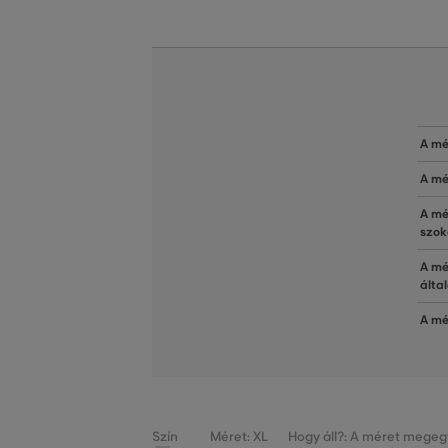
A mé
A mé
A mé
szok
A mé
álta
A mé
Szín
Méret: XL
Hogy áll?: A méret megegy