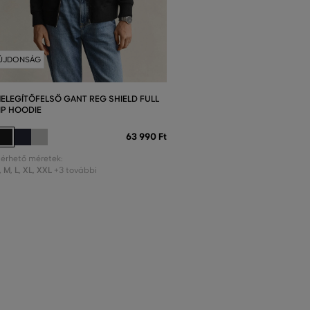
ÚJDONSÁG
ELEGÍTŐFELSŐ GANT REG SHIELD FULL
IP HOODIE
63 990 Ft
lérhető méretek:
,
M
,
L
,
XL
,
XXL
+3 további