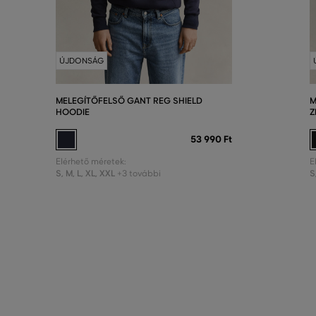
ÚJDONSÁG
MELEGÍTŐFELSŐ GANT REG SHIELD
M
HOODIE
Z
53 990 Ft
Elérhető méretek:
E
S
,
M
,
L
,
XL
,
XXL
S
+3 további