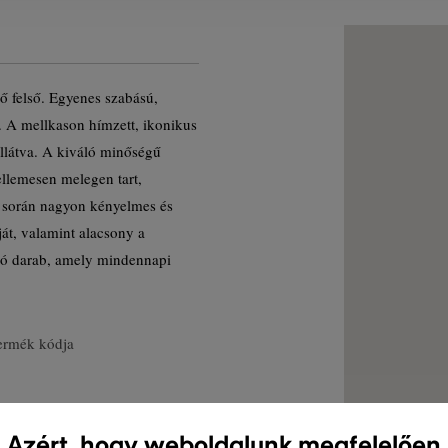
tő felső. Egyenes szabású,
. A mellkason hímzett, ikonikus
ellátva. A kiváló minőségű
llemesen melegen tart,
s során nagyon kényelmes és
ját, valamint alacsony a
ató darab, amely mindennapi
ermék kódja
Azért, hogy weboldalunk megfelelően