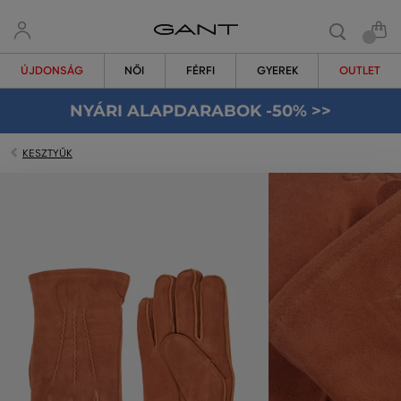
ÚJDONSÁG
NŐI
FÉRFI
GYEREK
OUTLET
NYÁRI ALAPDARABOK -50% >>
KESZTYŰK