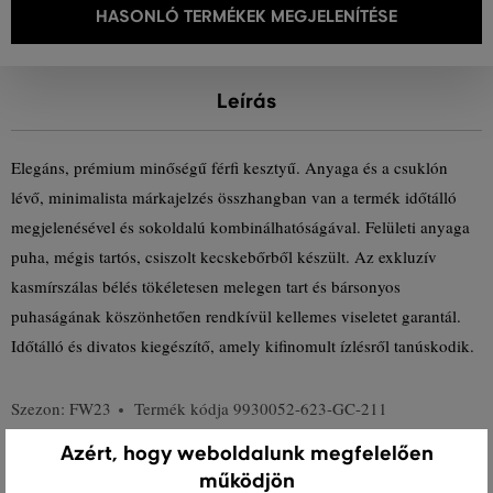
HASONLÓ TERMÉKEK MEGJELENÍTÉSE
Leírás
Elegáns, prémium minőségű férfi kesztyű. Anyaga és a csuklón
lévő, minimalista márkajelzés összhangban van a termék időtálló
megjelenésével és sokoldalú kombinálhatóságával. Felületi anyaga
puha, mégis tartós, csiszolt kecskebőrből készült. Az exkluzív
kasmírszálas bélés tökéletesen melegen tart és bársonyos
puhaságának köszönhetően rendkívül kellemes viseletet garantál.
Időtálló és divatos kiegészítő, amely kifinomult ízlésről tanúskodik.
Szezon: FW23
Termék kódja
9930052-623-GC-211
Azért, hogy weboldalunk megfelelően
Összetétel
működjön