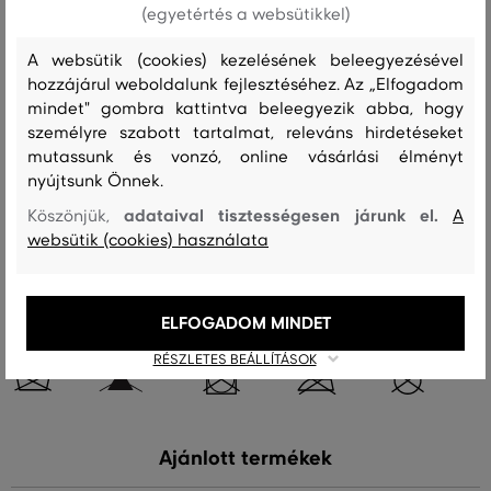
(egyetértés a websütikkel)
felső anyag
A websütik (cookies) kezelésének beleegyezésével
KECSKESZŐR/VELÚR
hozzájárul weboldalunk fejlesztéséhez. Az „Elfogadom
100 %
mindet" gombra kattintva beleegyezik abba, hogy
személyre szabott tartalmat, releváns hirdetéseket
bélésanyag
mutassunk és vonzó, online vásárlási élményt
KASMÍR
GYAPJÚ
nyújtsunk Önnek.
95 %
5 %
adataival tisztességesen járunk el.
Köszönjük,
A
websütik (cookies) használata
Kezelési útmutató
ELFOGADOM MINDET
MOSÁS
FEHÉRÍTÉS
SZÁRÍTÁS
VASALÁS
TISZTÍTÁS
RÉSZLETES BEÁLLÍTÁSOK
Ajánlott termékek