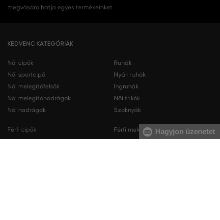
megvásárolhatja egyes termékeinket.
KEDVENC KATEGÓRIÁK
Női cipők
Ruhák
Női sportcipő
Nyári ruhák
Női melegítőfelsők
Ingruhák
Női melegítőnadrágok
Női trikók
Női nadrágok
Szoknyák
Férfi cipők
Férfi melegítőfelsők
Hagyjon üzenetet
Férfi sportcipő
Férfi melegítőnadrágok
Férfi ingek
Férfi pulóverek
Férfi trikók
Férfi nadrágok
Férfi rövidnadrágok
Férfi fehérneműk