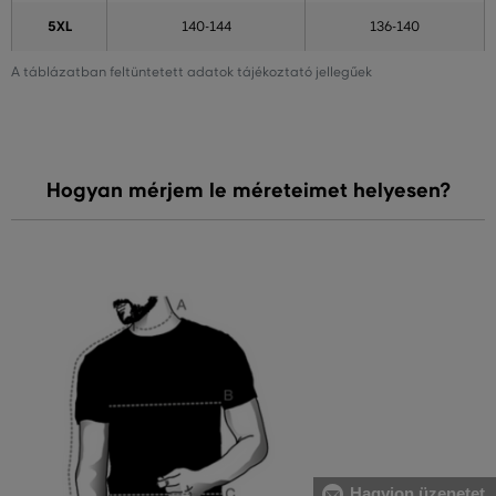
5XL
140-144
136-140
A táblázatban feltüntetett adatok tájékoztató jellegűek
Hogyan mérjem le méreteimet helyesen?
Hagyjon üzenetet