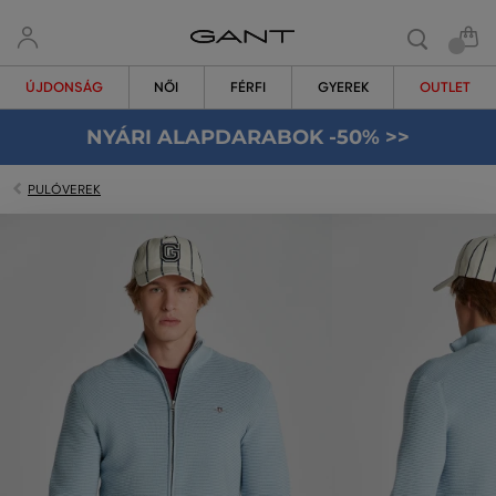
ÚJDONSÁG
NŐI
FÉRFI
GYEREK
OUTLET
NYÁRI ALAPDARABOK -50% >>
PULÓVEREK