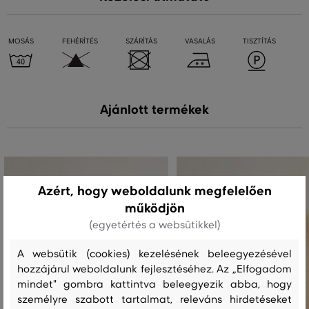
MOSÁS
FEHÉRÍTÉS
SZÁRÍTÁS
VASALÁS
TISZTÍTÁS
Ajánlott termékek
Azért, hogy weboldalunk megfelelően
működjön
(egyetértés a websütikkel)
A websütik (cookies) kezelésének beleegyezésével
hozzájárul weboldalunk fejlesztéséhez. Az „Elfogadom
mindet" gombra kattintva beleegyezik abba, hogy
személyre szabott tartalmat, releváns hirdetéseket