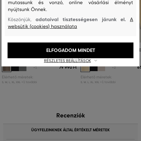
mutassunk és vonzó, online vásárlási élményt
nyújtsunk Önnek.
adataival tisztességesen járunk el.
Köszönjük,
A
websütik (cookies) használata
ELFOGADOM MINDET
KARDIGÁN GANT MICRO TEXTURED
PULÓVER GANT MICRO TEXTUR
COTTON ZIP CARDIGAN
COTTON C-NECK
RÉSZLETES BEÁLLÍTÁSOK
79 990 Ft
6
+1
+2
Elérhető méretek:
Elérhető méretek:
+1 további
+1 további
S
,
M
,
L
,
XL
,
XXL
S
,
M
,
L
,
XL
,
XXL
Recenziók
ÜGYFELEINKNEK ÁLTAL ÉRTÉKELT MÉRETEK