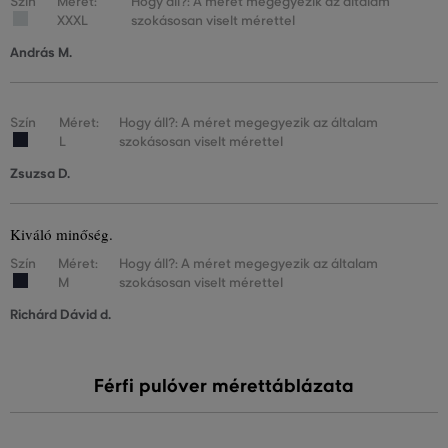
Szín
Méret:
Hogy áll?: A méret megegyezik az általam
XXXL
szokásosan viselt mérettel
András M.
Szín
Méret:
Hogy áll?: A méret megegyezik az általam
L
szokásosan viselt mérettel
Zsuzsa D.
Kiváló minőség.
Szín
Méret:
Hogy áll?: A méret megegyezik az általam
M
szokásosan viselt mérettel
Richárd Dávid d.
Férfi pulóver mérettáblázata