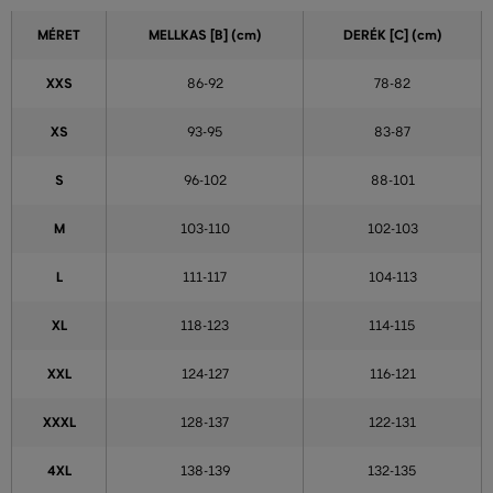
MÉRET
MELLKAS
[B] (cm)
DERÉK [C] (cm)
XXS
86-92
78-82
XS
93-95
83-87
S
96-102
88-101
M
103-110
102-103
L
111-117
104-113
XL
118-123
114-115
XXL
124-127
116-121
XXXL
128-137
122-131
4XL
138-139
132-135