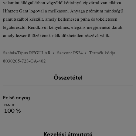
valamint állógallérban végződő kétirányú cipzárral van ellátva.
Hímzett Gant logóval a mellkason. Anyaga prémium minőségű
pamutszálból készült, amely kellemesen puha és tökéletesen
légáteresztő. Rendkívül kényelmes, elegáns megjelenésű darab,
amely lezser öltözékének nélkülözhetetlen részévé válik.
Szabás/Típus
REGULAR
Szezon: PS24
Termék kódja
8030205-723-GA-402
Összetétel
felső anyag
PAMUT
100 %
Kezelési útmutató