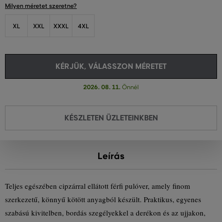
Milyen méretet szeretne?
XL
XXL
XXXL
4XL
KÉRJÜK, VÁLASSZON MÉRETET
2026. 08. 11.
Önnél
KÉSZLETEN ÜZLETEINKBEN
Leírás
Teljes egészében cipzárral ellátott férfi pulóver, amely finom
szerkezetű, könnyű kötött anyagból készült. Praktikus, egyenes
szabású kivitelben, bordás szegélyekkel a derékon és az ujjakon,