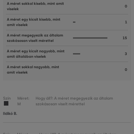
A méret sokkal kisebb, mint amit
0
viselek
A méret egy kicsit kisebb, mint
1
amit viselek
A méret megegyezik az általam
15
szokásosan viselt mérettel
A méret egy kicsit nagyobb, mint
3
amit általában viselek
A méret sokkal nagyobb, mint
0
amit viselek
Szín
Méret:
Hogy áll?: A méret megegyezik az általam
M
szokásosan viselt mérettel
Ildikó B.