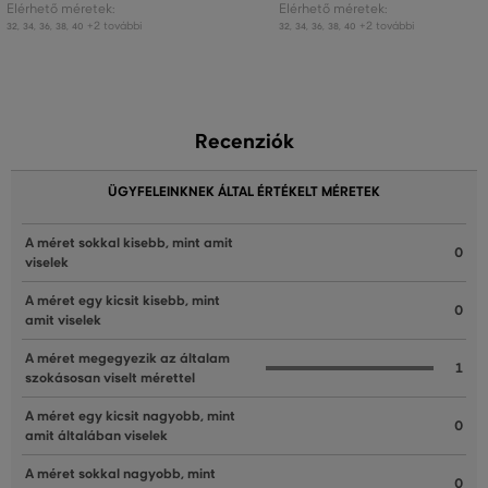
Elérhető méretek:
Elérhető méretek:
+2 további
+2 további
32
,
34
,
36
,
38
,
40
32
,
34
,
36
,
38
,
40
Recenziók
ÜGYFELEINKNEK ÁLTAL ÉRTÉKELT MÉRETEK
A méret sokkal kisebb, mint amit
0
viselek
A méret egy kicsit kisebb, mint
0
amit viselek
A méret megegyezik az általam
1
szokásosan viselt mérettel
A méret egy kicsit nagyobb, mint
0
amit általában viselek
A méret sokkal nagyobb, mint
0