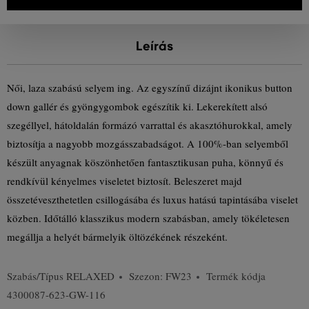
Leírás
Női, laza szabású selyem ing. Az egyszínű dizájnt ikonikus button
down gallér és gyöngygombok egészítik ki. Lekerekített alsó
szegéllyel, hátoldalán formázó varrattal és akasztóhurokkal, amely
biztosítja a nagyobb mozgásszabadságot. A 100%-ban selyemből
készült anyagnak köszönhetően fantasztikusan puha, könnyű és
rendkívül kényelmes viseletet biztosít. Beleszeret majd
összetéveszthetetlen csillogásába és luxus hatású tapintásába viselet
közben. Időtálló klasszikus modern szabásban, amely tökéletesen
megállja a helyét bármelyik öltözékének részeként.
Szabás/Típus
RELAXED
Szezon: FW23
Termék kódja
4300087-623-GW-116