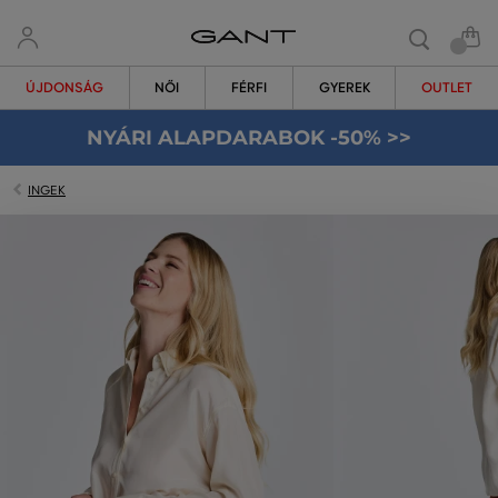
ÚJDONSÁG
NŐI
FÉRFI
GYEREK
OUTLET
NYÁRI ALAPDARABOK -50% >>
INGEK