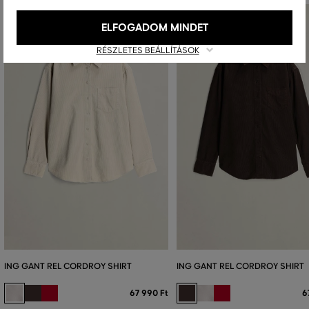
ELFOGADOM MINDET
RÉSZLETES BEÁLLÍTÁSOK
ING GANT REL CORDROY SHIRT
ING GANT REL CORDROY SHIRT
67 990 Ft
6