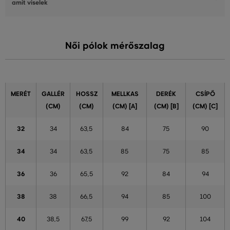
amit viselek
Női pólok mérőszalag
MERÉT
GALLÉR
HOSSZ
MELLKAS
DERÉK
CSÍPŐ
(CM)
(CM)
(CM) [A]
(CM) [B]
(CM) [C]
32
34
63,5
84
75
90
34
34
63,5
85
75
85
36
36
65,5
92
84
94
38
38
66,5
94
85
100
40
38,5
67,5
99
92
104