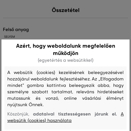
Összetétel
felső anyag
SELYEM
100 %
Azért, hogy weboldalunk megfelelően
működjön
(egyetértés a websütikkel)
Kezelési útmutató
A websütik (cookies) kezelésének beleegyezésével
hozzájárul weboldalunk fejlesztéséhez. Az „Elfogadom
MOSÁS
FEHÉRÍTÉS
SZÁRÍTÁS
VASALÁS
TISZTÍTÁS
mindet" gombra kattintva beleegyezik abba, hogy
személyre szabott tartalmat, releváns hirdetéseket
mutassunk és vonzó, online vásárlási élményt
nyújtsunk Önnek.
Ajánlott termékek
adataival tisztességesen járunk el.
Köszönjük,
A
websütik (cookies) használata