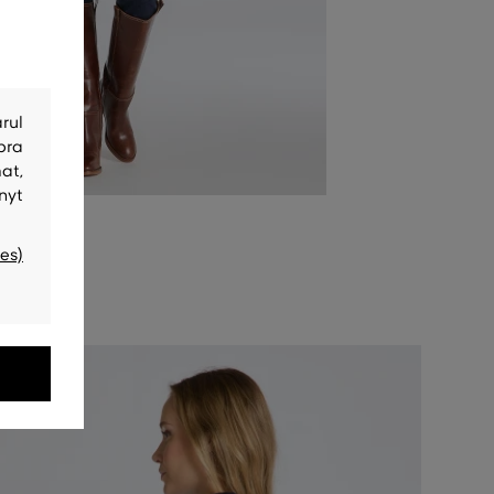
rul
bra
at,
nyt
es)