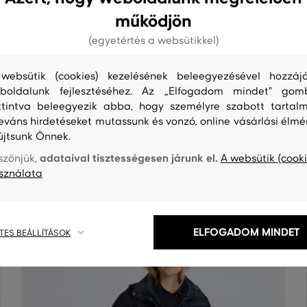
működjön
(egyetértés a websütikkel)
websütik (cookies) kezelésének beleegyezésével hozzájá
boldalunk fejlesztéséhez. Az „Elfogadom mindet" gom
ttintva beleegyezik abba, hogy személyre szabott tartalm
leváns hirdetéseket mutassunk és vonzó, online vásárlási élmé
S
TISZTÍTÁS
újtsunk Önnek.
adataival tisztességesen járunk el.
szönjük,
A websütik (cooki
sználata
ELFOGADOM MINDET
TES BEÁLLÍTÁSOK