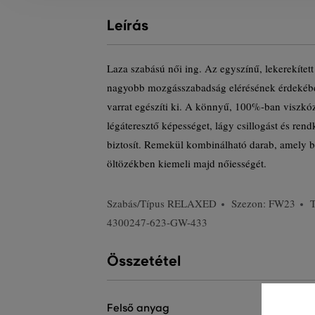
Leírás
Laza szabású női ing. Az egyszínű, lekerekített s
nagyobb mozgásszabadság elérésének érdekéb
varrat egészíti ki. A könnyű, 100%-ban viszkóz
légáteresztő képességet, lágy csillogást és rend
biztosít. Remekül kombinálható darab, amely b
öltözékben kiemeli majd nőiességét.
Szabás/Típus
RELAXED
Szezon: FW23
4300247-623-GW-433
Összetétel
felső anyag