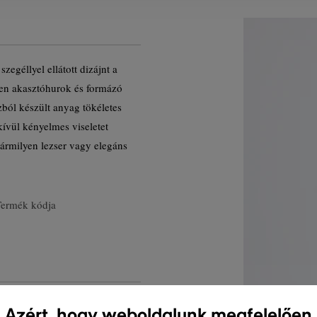
zegéllyel ellátott dizájnt a
en akasztóhurok és formázó
ból készült anyag tökéletes
kívül kényelmes viseletet
ármilyen lezser vagy elegáns
Termék kódja
Azért, hogy weboldalunk megfelelően