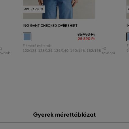
AKCIÓ -30%
ING GANT CHECKED OVERSHIRT
I
36 990 Ft
25 890 Ft
Elérhető méretek:
E
+2
+2
122/128
,
128/134
,
134/140
,
140/146
,
152/158
9
további
további
Gyerek mérettáblázat