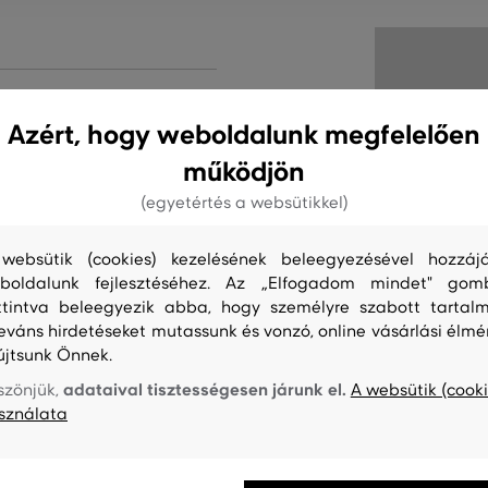
ívül előnyös szabású. Mellkasán
Azért, hogy weboldalunk megfelelően
állvarrás van ellátva. Anyaga
s szövetből készült. A tartós
működjön
ztő képességet biztosít. Egy
(egyetértés a websütikkel)
 már több szezonon keresztül a
tetlen és kedvelt része.
websütik (cookies) kezelésének beleegyezésével hozzájá
boldalunk fejlesztéséhez. Az „Elfogadom mindet" gom
ttintva beleegyezik abba, hogy személyre szabott tartalm
ermék kódja
leváns hirdetéseket mutassunk és vonzó, online vásárlási élmé
újtsunk Önnek.
adataival tisztességesen járunk el.
szönjük,
A websütik (cooki
sználata