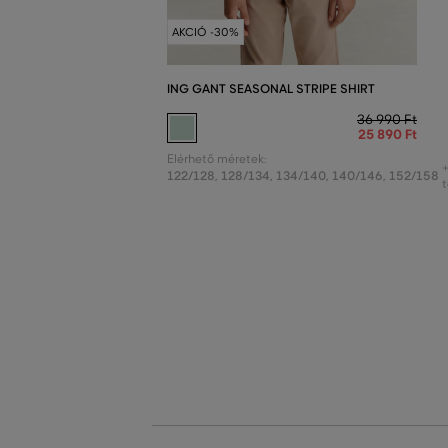
AKCIÓ -30%
ING GANT SEASONAL STRIPE SHIRT
36 990 Ft
25 890 Ft
Elérhető méretek:
122/128
,
128/134
,
134/140
,
140/146
,
152/158