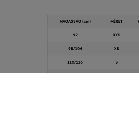
MAGASSÁG
(cm)
MÉRET
92
XXS
98/104
XS
110/116
S
122/128
M
134/140
L
146/152
XL
1
158/164
XXL
1
170
XXXL