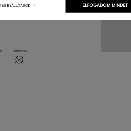
ELFOGADOM MINDET
TES BEÁLLÍTÁSOK
S
TISZTÍTÁS