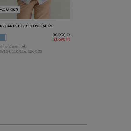
AKCIÓ -30%
NG GANT CHECKED OVERSHIRT
30 990 Ft
21 690 Ft
lérhető méretek:
8/104
,
110/116
,
116/122