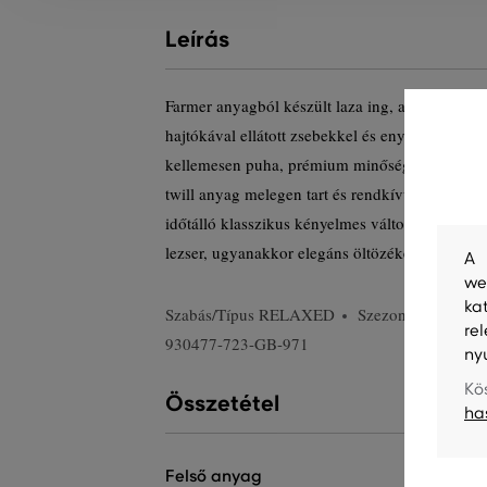
Leírás
Farmer anyagból készült laza ing, amely rendk
hajtókával ellátott zsebekkel és enyhén ejtett v
kellemesen puha, prémium minőségű pamutszála
twill anyag melegen tart és rendkívüli légáteres
időtálló klasszikus kényelmes változata, amely
lezser, ugyanakkor elegáns öltözékek nélkülözhe
A 
we
ka
Szabás/Típus
RELAXED
Szezon: PS24
T
re
930477-723-GB-971
ny
Kö
Összetétel
ha
felső anyag