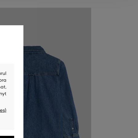
rul
bra
at,
nyt
es)