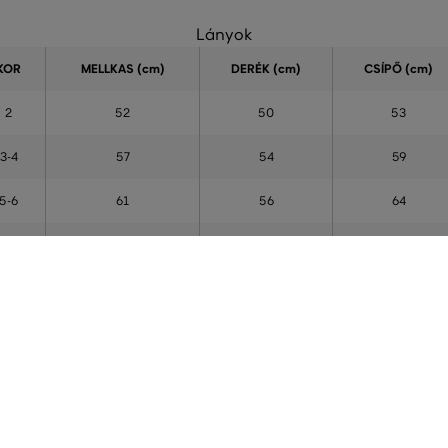
Lányok
KOR
MELLKAS
(cm)
DERÉK (cm)
CSÍPŐ (cm)
2
52
50
53
3-4
57
54
59
5-6
61
56
64
7-8
65
58
69
9-10
72
63
76
1-12
78
65
82
3-14
82
67
88
15
84
68
92