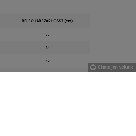
BELSŐ LÁBSZÁRHOSSZ (cm)
38
45
52
Chateljen velünk
59
65
71
77
78