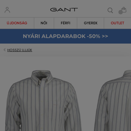
ÚJDONSÁG
NŐI
FÉRFI
GYEREK
OUTLET
NYÁRI ALAPDARABOK -50% >>
HOSSZÚ UJJÚK