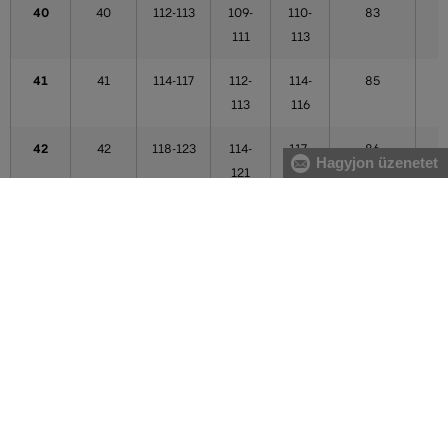
40
40
112-113
109-
110-
83
111
113
41
41
114-117
112-
114-
85
113
116
42
42
118-123
114-
117-
86
Hagyjon üzenetet
121
121
43
43
124-125
122-
122-
87
123
123
44
44
124-125
122-
122-
87
123
123
44,5
44,5
126-128
124-
124-
87
125
125
A táblázatban feltüntetett adatok tájékoztató jellegűek