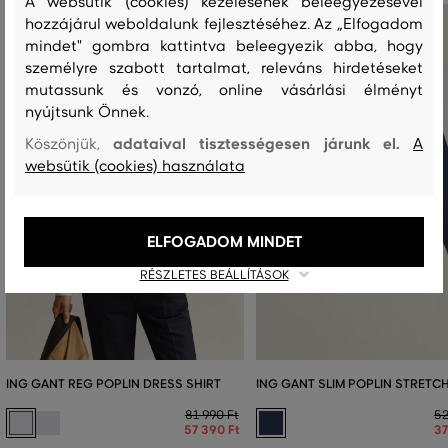
A websütik (cookies) kezelésének beleegyezésével
hozzájárul weboldalunk fejlesztéséhez. Az „Elfogadom
mindet" gombra kattintva beleegyezik abba, hogy
személyre szabott tartalmat, releváns hirdetéseket
mutassunk és vonzó, online vásárlási élményt
nyújtsunk Önnek.
adataival tisztességesen járunk el.
Köszönjük,
A
websütik (cookies) használata
ELFOGADOM MINDET
RÉSZLETES BEÁLLÍTÁSOK
ING GANT REG POPLIN DRESS SHIRT
ING GANT SLIM POPLIN STRETCH
81 990 Ft
52
57 390 Ft
37