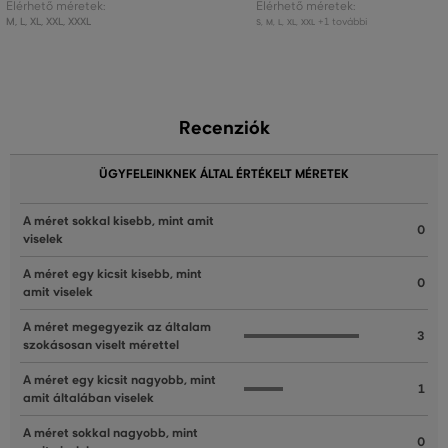
Elérhető méretek:
Elérhető méretek:
M
,
L
,
XL
,
XXL
,
XXXL
+1 további
S
,
M
,
L
,
XL
,
XXL
Recenziók
ÜGYFELEINKNEK ÁLTAL ÉRTÉKELT MÉRETEK
A méret sokkal kisebb, mint amit
0
viselek
A méret egy kicsit kisebb, mint
0
amit viselek
A méret megegyezik az általam
3
szokásosan viselt mérettel
A méret egy kicsit nagyobb, mint
1
amit általában viselek
A méret sokkal nagyobb, mint
0