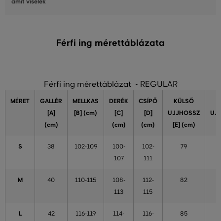
amit viselek
Férfi ing mérettáblázata
Férfi ing mérettáblázat - REGULAR
MÉRET
GALLÉR
MELLKAS
DERÉK
CSÍPŐ
KÜLSŐ
[A]
[B] (cm)
[C]
[D]
UJJHOSSZ
UJ
(cm)
(cm)
(cm)
[E] (cm)
S
38
102-109
100-
102-
79
107
111
M
40
110-115
108-
112-
82
113
115
L
42
116-119
114-
116-
85