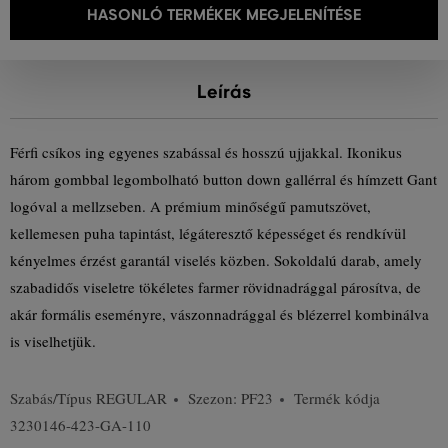
HASONLÓ TERMÉKEK MEGJELENÍTÉSE
Leírás
Férfi csíkos ing egyenes szabással és hosszú ujjakkal. Ikonikus
három gombbal legombolható button down gallérral és hímzett Gant
logóval a mellzseben. A prémium minőségű pamutszövet,
kellemesen puha tapintást, légáteresztő képességet és rendkívül
kényelmes érzést garantál viselés közben. Sokoldalú darab, amely
szabadidős viseletre tökéletes farmer rövidnadrággal párosítva, de
akár formális eseményre, vászonnadrággal és blézerrel kombinálva
is viselhetjük.
Szabás/Típus
REGULAR
Szezon: PF23
Termék kódja
3230146-423-GA-110