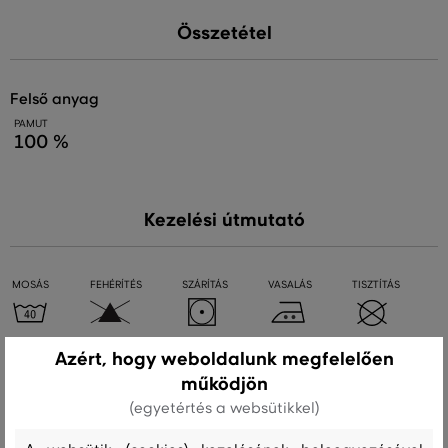
Összetétel
felső anyag
PAMUT
100 %
Kezelési útmutató
MOSÁS
FEHÉRÍTÉS
SZÁRÍTÁS
VASALÁS
TISZTÍTÁS
Azért, hogy weboldalunk megfelelően
Ajánlott termékek
működjön
(egyetértés a websütikkel)