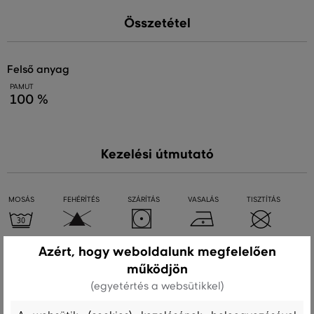
Összetétel
felső anyag
PAMUT
100 %
Kezelési útmutató
MOSÁS
FEHÉRÍTÉS
SZÁRÍTÁS
VASALÁS
TISZTÍTÁS
Azért, hogy weboldalunk megfelelően
Ajánlott termékek
működjön
(egyetértés a websütikkel)