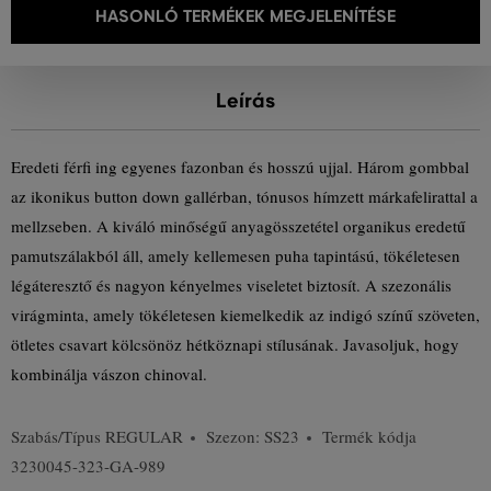
HASONLÓ TERMÉKEK MEGJELENÍTÉSE
Leírás
Eredeti férfi ing egyenes fazonban és hosszú ujjal. Három gombbal
az ikonikus button down gallérban, tónusos hímzett márkafelirattal a
mellzseben. A kiváló minőségű anyagösszetétel organikus eredetű
pamutszálakból áll, amely kellemesen puha tapintású, tökéletesen
légáteresztő és nagyon kényelmes viseletet biztosít. A szezonális
virágminta, amely tökéletesen kiemelkedik az indigó színű szöveten,
ötletes csavart kölcsönöz hétköznapi stílusának. Javasoljuk, hogy
kombinálja vászon chinoval.
Szabás/Típus
REGULAR
Szezon: SS23
Termék kódja
3230045-323-GA-989