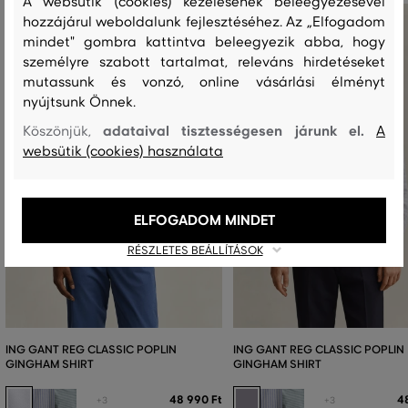
A websütik (cookies) kezelésének beleegyezésével
hozzájárul weboldalunk fejlesztéséhez. Az „Elfogadom
mindet" gombra kattintva beleegyezik abba, hogy
személyre szabott tartalmat, releváns hirdetéseket
mutassunk és vonzó, online vásárlási élményt
nyújtsunk Önnek.
adataival tisztességesen járunk el.
Köszönjük,
A
websütik (cookies) használata
ELFOGADOM MINDET
RÉSZLETES BEÁLLÍTÁSOK
ING GANT REG CLASSIC POPLIN
ING GANT REG CLASSIC POPLIN
GINGHAM SHIRT
GINGHAM SHIRT
48 990 Ft
4
+3
+3