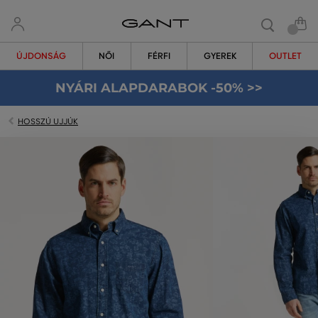
ÚJDONSÁG
NŐI
FÉRFI
GYEREK
OUTLET
NYÁRI ALAPDARABOK -50% >>
HOSSZÚ UJJÚK