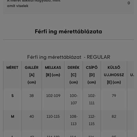
A méret sokkal nagyobb, mint
0
amit viselek
Férfi ing mérettáblázata
Férfi ing mérettáblázat - REGULAR
MÉRET
GALLÉR
MELLKAS
DERÉK
CSÍPŐ
KÜLSŐ
[A]
[B] (cm)
[C]
[D]
UJJHOSSZ
UJ
(cm)
(cm)
(cm)
[E] (cm)
S
38
102-109
100-
102-
79
107
111
M
40
110-115
108-
112-
82
113
115