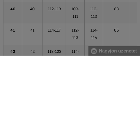
40
40
112-113
109-
110-
83
111
113
41
41
114-117
112-
114-
85
113
116
Hagyjon üzenetet
42
42
118-123
114-
117-
86
121
121
43
43
124-125
122-
122-
87
123
123
44
44
124-125
122-
122-
87
123
123
44,5
44,5
126-128
124-
124-
87
125
125
A táblázatban feltüntetett adatok tájékoztató jellegűek