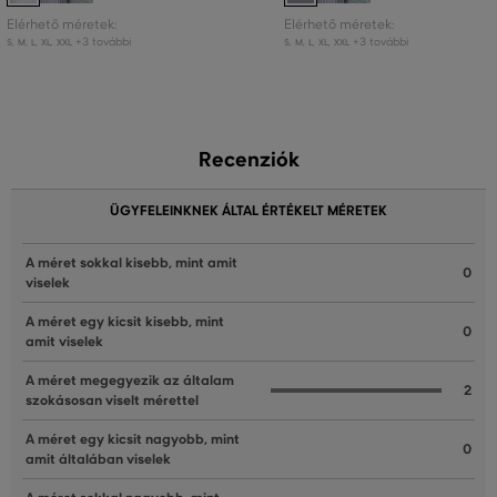
Elérhető méretek:
Elérhető méretek:
+3 további
+3 további
S
,
M
,
L
,
XL
,
XXL
S
,
M
,
L
,
XL
,
XXL
Recenziók
ÜGYFELEINKNEK ÁLTAL ÉRTÉKELT MÉRETEK
A méret sokkal kisebb, mint amit
0
viselek
A méret egy kicsit kisebb, mint
0
amit viselek
A méret megegyezik az általam
2
szokásosan viselt mérettel
A méret egy kicsit nagyobb, mint
0
amit általában viselek