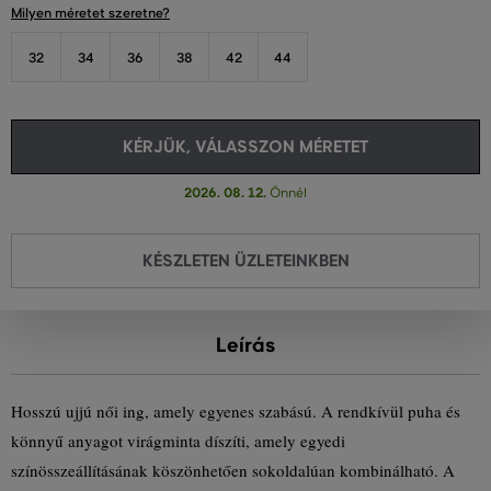
Milyen méretet szeretne?
32
34
36
38
42
44
KÉRJÜK, VÁLASSZON MÉRETET
2026. 08. 12.
Önnél
KÉSZLETEN ÜZLETEINKBEN
Leírás
Hosszú ujjú női ing, amely egyenes szabású. A rendkívül puha és
könnyű anyagot virágminta díszíti, amely egyedi
színösszeállításának köszönhetően sokoldalúan kombinálható. A