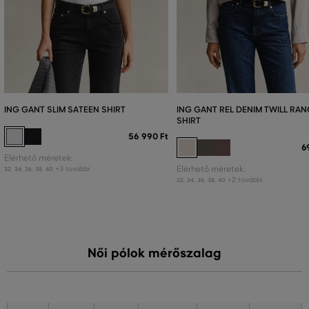
ING GANT SLIM SATEEN SHIRT
ING GANT REL DENIM TWILL RA
SHIRT
56 990 Ft
6
Elérhető méretek:
+3 további
Elérhető méretek:
32
,
34
,
36
,
38
,
40
+2 további
32
,
34
,
36
,
38
,
40
Női pólok mérőszalag