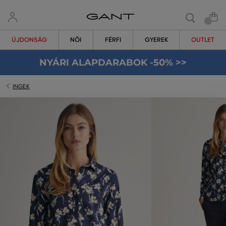
ÚJDONSÁG
NŐI
FÉRFI
GYEREK
OUTLET
NYÁRI ALAPDARABOK -50% >>
INGEK