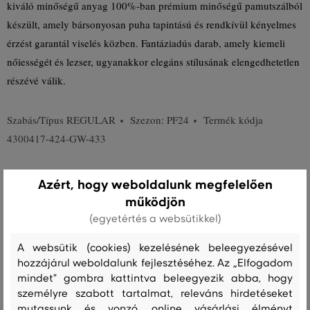
kiváló minőségű anyag 100%-ban prémium minőségű pamutszálból
készült, amely bársonyosan puha tapintású és rendkívül kényelmes
érzést garantál viselés közben. Fantáziadús darab, amely kiemeli
nőiességét és lezser, ugyanakkor elegáns stílusának elengedhetetlen
részévé válik.
Szabás/Típus
REGULAR
Szezon: PF24
Termék kódja
4300417-424-GW-433
Összetétel
Azért, hogy weboldalunk megfelelően
működjön
(egyetértés a websütikkel)
felső anyag
PAMUT
A websütik (cookies) kezelésének beleegyezésével
100 %
hozzájárul weboldalunk fejlesztéséhez. Az „Elfogadom
mindet" gombra kattintva beleegyezik abba, hogy
személyre szabott tartalmat, releváns hirdetéseket
Kezelési útmutató
mutassunk és vonzó, online vásárlási élményt