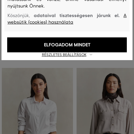
nyújtsunk Önnek.
adataival tisztességesen járunk el.
Köszönjük,
A
MOSÁS
FEHÉRÍTÉS
SZÁRÍTÁS
VASALÁS
TISZTÍTÁS
websütik (cookies) használata
ELFOGADOM MINDET
Ajánlott termékek
RÉSZLETES BEÁLLÍTÁSOK