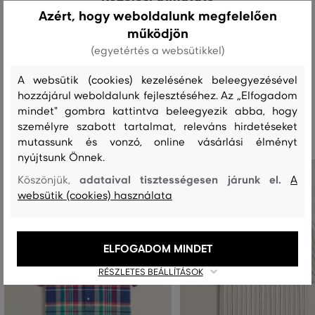
Azért, hogy weboldalunk megfelelően
működjön
MOSÁS
FEHÉRÍTÉS
SZÁRÍTÁS
VASALÁS
TISZTÍTÁS
(egyetértés a websütikkel)
A websütik (cookies) kezelésének beleegyezésével
hozzájárul weboldalunk fejlesztéséhez. Az „Elfogadom
Ajánlott termékek
mindet" gombra kattintva beleegyezik abba, hogy
személyre szabott tartalmat, releváns hirdetéseket
mutassunk és vonzó, online vásárlási élményt
nyújtsunk Önnek.
adataival tisztességesen járunk el.
Köszönjük,
A
websütik (cookies) használata
ELFOGADOM MINDET
RÉSZLETES BEÁLLÍTÁSOK