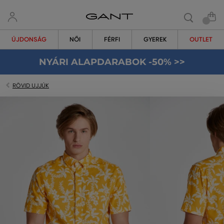
ÚJDONSÁG
NŐI
FÉRFI
GYEREK
OUTLET
NYÁRI ALAPDARABOK -50% >>
RÖVID UJJÚK