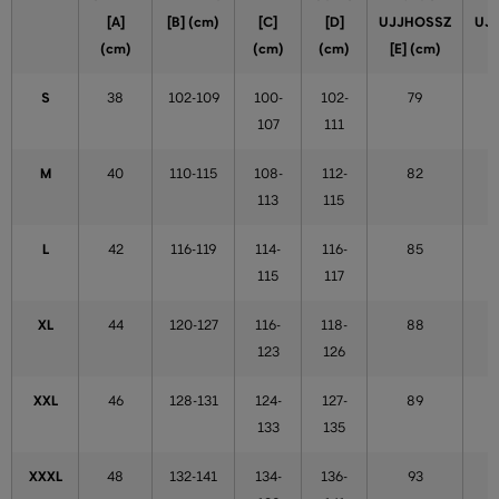
[A]
[B] (cm)
[C]
[D]
UJJHOSSZ
UJ
(cm)
(cm)
(cm)
[E] (cm)
S
38
102-109
100-
102-
79
107
111
M
40
110-115
108-
112-
82
113
115
L
42
116-119
114-
116-
85
115
117
XL
44
120-127
116-
118-
88
123
126
XXL
46
128-131
124-
127-
89
133
135
XXXL
48
132-141
134-
136-
93