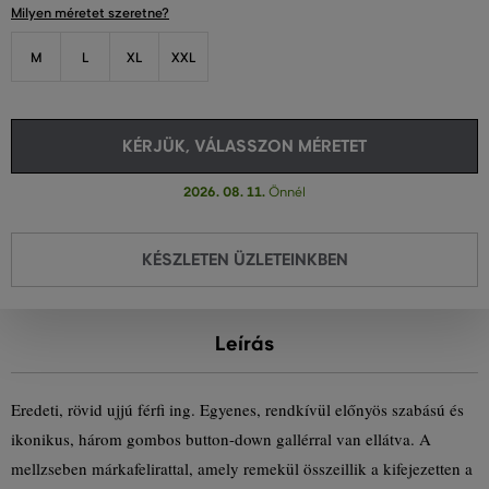
Milyen méretet szeretne?
M
L
XL
XXL
KÉRJÜK, VÁLASSZON MÉRETET
2026. 08. 11.
Önnél
KÉSZLETEN ÜZLETEINKBEN
Leírás
Eredeti, rövid ujjú férfi ing. Egyenes, rendkívül előnyös szabású és
ikonikus, három gombos button-down gallérral van ellátva. A
mellzseben márkafelirattal, amely remekül összeillik a kifejezetten a