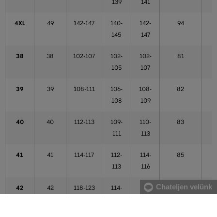
139
141
4XL
49
142-147
140-
142-
94
145
147
38
38
102-107
102-
102-
81
105
107
39
39
108-111
106-
108-
82
108
109
40
40
112-113
109-
110-
83
111
113
41
41
114-117
112-
114-
85
113
116
Chateljen velünk
42
42
118-123
114-
117-
86
121
121