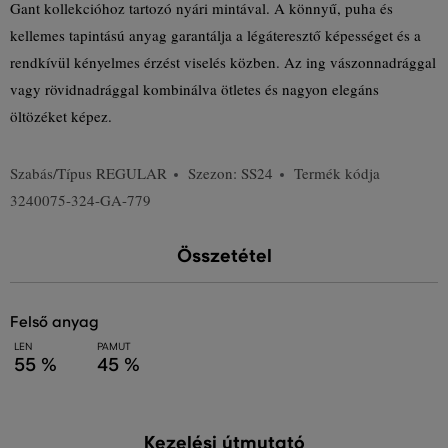
Gant kollekcióhoz tartozó nyári mintával. A könnyű, puha és
kellemes tapintású anyag garantálja a légáteresztő képességet és a
rendkívül kényelmes érzést viselés közben. Az ing vászonnadrággal
vagy rövidnadrággal kombinálva ötletes és nagyon elegáns
öltözéket képez.
Szabás/Típus
REGULAR
Szezon: SS24
Termék kódja
3240075-324-GA-779
Összetétel
felső anyag
LEN
PAMUT
55 %
45 %
Kezelési útmutató