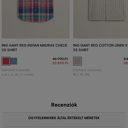
ING GANT REG INDIAN MADRAS CHECK
ING GANT REG COTTON LINEN S
SS SHIRT
SS SHIRT
46 990 Ft
54
32 890 Ft
38
Elérhető méretek:
Elérhető méretek:
+1 további
M
,
L
,
XL
,
XXL
S
,
M
,
L
,
XL
,
XXL
Recenziók
ÜGYFELEINKNEK ÁLTAL ÉRTÉKELT MÉRETEK