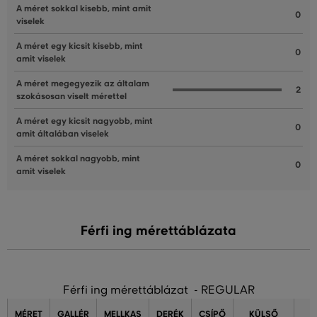
A méret sokkal kisebb, mint amit
0
viselek
A méret egy kicsit kisebb, mint
0
amit viselek
A méret megegyezik az általam
2
szokásosan viselt mérettel
A méret egy kicsit nagyobb, mint
0
amit általában viselek
A méret sokkal nagyobb, mint
0
amit viselek
Férfi ing mérettáblázata
Férfi ing mérettáblázat - REGULAR
MÉRET
GALLÉR
MELLKAS
DERÉK
CSÍPŐ
KÜLSŐ