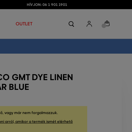
HÍVJON: 06 1 901 1901
OUTLET
CO GMT DYE LINEN
AR BLUE
tő, vagy már nem forgalmazzuk.
ni arról, amikor a termék ismét elérhető