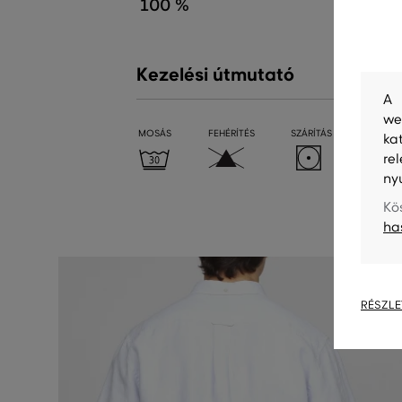
100 %
Kezelési útmutató
A 
we
MOSÁS
FEHÉRÍTÉS
SZÁRÍTÁS
VASALÁ
ka
re
ny
Kö
ha
RÉSZLE