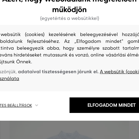
működjön
(egyetértés a websütikkel)
websütik (cookies) kezelésének beleegyezésével hozzájá
boldalunk fejlesztéséhez. Az „Elfogadom mindet" gom
S
TISZTÍTÁS
ttintva beleegyezik abba, hogy személyre szabott tartalm
leváns hirdetéseket mutassunk és vonzó, online vásárlási élmé
újtsunk Önnek.
adataival tisztességesen járunk el.
szönjük,
A websütik (cooki
sználata
ELFOGADOM MINDET
TES BEÁLLÍTÁSOK