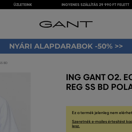
ÜZLETEINK
INGYENES SZÁLLÍTÁS 29 990 FT FELETT
NYÁRI ALAPDARABOK -50% >>
SS BD
ING GANT O2. E
REG SS BD POL
Ez a termék jelenleg nem elérhe
Szeretnék e-mailes értesítést kap
lesz.