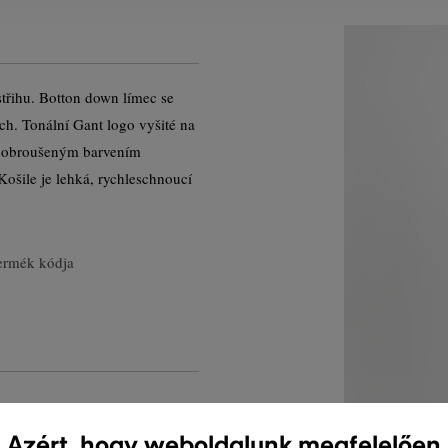
třihu. Botton down límec se
ch. Tonální Gant logo vyšité na
ně obroušeným barvením
Košile je lehká, rychleschnoucí
ermék kódja
Azért, hogy weboldalunk megfelelően