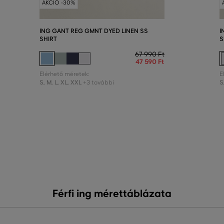
AKCIÓ -30%
ING GANT REG GMNT DYED LINEN SS
I
SHIRT
S
67 990 Ft
47 590 Ft
Elérhető méretek:
E
S
,
M
,
L
,
XL
,
XXL
S
+3 további
Férfi ing mérettáblázata