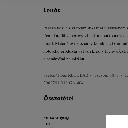
Leírás
Pánská košile s krátkým rukávem v klasickém s
třemi knoflíky, boxový sámek a poutko na záde
hrudi. Materiálové složení v kombinaci s mír
hotového produktu vytváří krásný lněný efekt. 
a nenáročná na údržbu.
Szabás/Típus
REGULAR
Szezon: SS18
T
3002761-318-GA-404
Összetétel
felső anyag
LEN