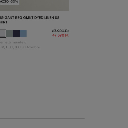
AKCIÓ -30%
NG GANT REG GMNT DYED LINEN SS
HIRT
67 990 Ft
47 590 Ft
lérhető méretek:
,
M
,
L
,
XL
,
XXL
+1 további