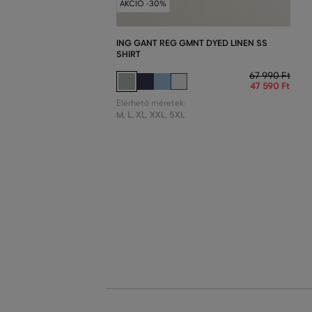
AKCIÓ -30%
ING GANT REG GMNT DYED LINEN SS
SHIRT
67 990 Ft
47 590 Ft
Elérhető méretek:
M
,
L
,
XL
,
XXL
,
5XL