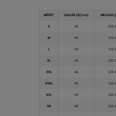
MÉRET
GALLÉR [A]
(cm)
MELLKAS [
S
38
102-
M
40
110-
L
42
116-
XL
44
120-
XXL
46
128-
XXXL
48
132-
4XL
49
142-
38
38
102-