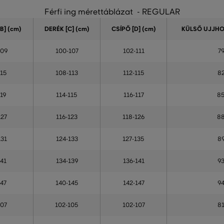
Férfi ing mérettáblázat - REGULAR
B] (cm)
DERÉK [C] (cm)
CSÍPŐ [D] (cm)
KÜLSŐ UJJHOS
109
100-107
102-111
7
115
108-113
112-115
8
119
114-115
116-117
8
127
116-123
118-126
8
131
124-133
127-135
8
141
134-139
136-141
9
147
140-145
142-147
9
107
102-105
102-107
8