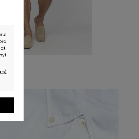
rul
bra
at,
nyt
es)