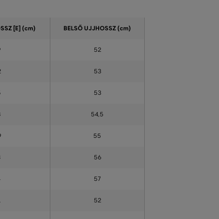
SZ [E] (cm)
BELSŐ UJJHOSSZ (cm)
9
52
2
53
5
53
8
54,5
9
55
3
56
4
57
1
52