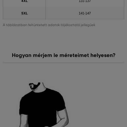
4XL
131-137
5XL
141-147
A táblázatban feltüntetett adatok tájékoztató jellegűek
Hogyan mérjem le méreteimet helyesen?