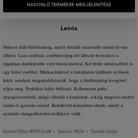
HASONLÓ TERMÉKEK MEGJELENÍTÉSE
Leírás
Stílusos férfi fürdőnadrág, amely limitált szezonális mintával van
ellátva. Laza szabású, combközépig érő lábszár hosszal és a
rugalmas derékrészbe varrt húzózsinórral. Két ferde oldalzsebbel és
egy hátsó zsebbel. Márkacímkével a hátoldalon található nyílások
felett, amelyek megakadályozzák, hogy a fürdőnadrág levegővel
teljen meg. Praktikus hálós béléssel. Kellemesen puha
anyagösszetételű, mégis ellenáll a kopásnak, sokáig megőrzi eredeti
színét és gyorsan szárad. Rendkívül kényelmes darab, amely a
nyaralás elengedhetetlen kellékévé válik.
Szabás/Típus
REGULAR
Szezon: SS24
Termék kódja