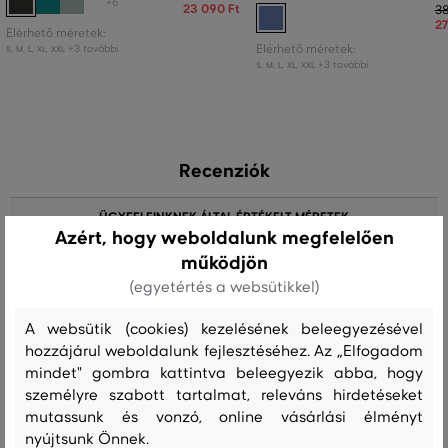
+6
23 090 Ft
38
27
Elérhető méretek:
+3 további
Elérhető méretek:
S
,
M
,
L
,
XL
,
XXL
+3 további
S
,
M
,
L
,
XL
,
XXL
Recenziók
ÜGYFELEINKNEK ÁLTAL ÉRTÉKELT MÉRETEK
Azért, hogy weboldalunk megfelelően
működjön
A méret sokkal kisebb, mint amit
0
viselek
(egyetértés a websütikkel)
A méret egy kicsit kisebb, mint
0
A websütik (cookies) kezelésének beleegyezésével
amit viselek
hozzájárul weboldalunk fejlesztéséhez. Az „Elfogadom
A méret megegyezik az általam
mindet" gombra kattintva beleegyezik abba, hogy
4
szokásosan viselt mérettel
személyre szabott tartalmat, releváns hirdetéseket
mutassunk és vonzó, online vásárlási élményt
A méret egy kicsit nagyobb, mint
1
nyújtsunk Önnek.
amit általában viselek