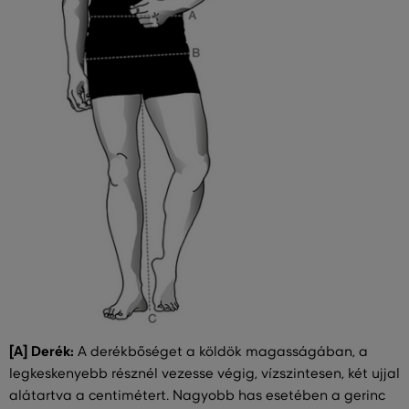
[A] Derék:
A derékbőséget a köldök magasságában, a
legkeskenyebb résznél vezesse végig, vízszintesen, két ujjal
alátartva a centimétert. Nagyobb has esetében a gerinc