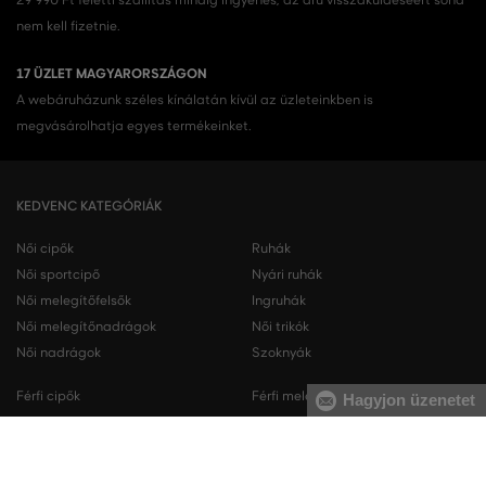
29 990 Ft feletti szállítás mindig ingyenes, az áru visszaküldéséért soha
nem kell fizetnie.
17 ÜZLET MAGYARORSZÁGON
A webáruházunk széles kínálatán kívül az üzleteinkben is
megvásárolhatja egyes termékeinket.
KEDVENC KATEGÓRIÁK
Női cipők
Ruhák
Női sportcipő
Nyári ruhák
Női melegítőfelsők
Ingruhák
Női melegítőnadrágok
Női trikók
Női nadrágok
Szoknyák
Férfi cipők
Férfi melegítőfelsők
Hagyjon üzenetet
Férfi sportcipő
Férfi melegítőnadrágok
Férfi ingek
Férfi pulóverek
Férfi trikók
Férfi nadrágok