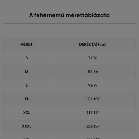
A fehérnemű mérettáblázata
MÉRET
DERÉK
[A] (cm)
S
71-76
M
81-86
L
91-97
XL
101-107
XXL
111-117
XXXL
121-127