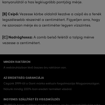
kanyarulától a has legkiugróbb pontjáig mérje.
[B] Csípő:
Vezesse körbe oldalról kezdve a csípő és a fenék
legszélesebb részeinél a centimétert. Figyeljen arra, hogy
ne szorosan mérje és a centiméter legyen vízszintes.
[C] Nadrághossz:
A comb belső felétől a talpig mérve
vezesse a centimétert.
MINDEN RAKTÁRON
A webáruházban lévő összes áru raktáron van.
AZ EREDETISÉG GARANCIÁJA
Cégünk 1999-től a Gant márka exkluzív forgalmazója Magyarországon.
Nálunk mindig 100%-ban eredeti terméket vásárol.
INGYENES SZÁLLÍTÁST ÉS VISSZAKÜLDÉS