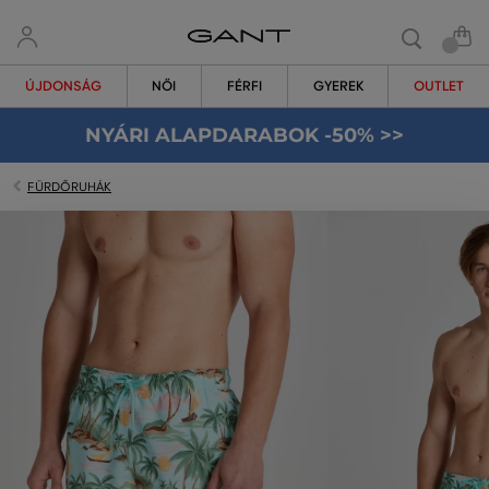
ÚJDONSÁG
NŐI
FÉRFI
GYEREK
OUTLET
NYÁRI ALAPDARABOK -50% >>
FÜRDŐRUHÁK