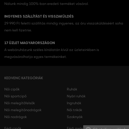
Nálunk mindig 100%-ban eredeti terméket vásárol.
INGYENES SZÁLLÍTÁST ÉS VISSZAKÜLDÉS
29 990 Ft feletti szállítás mindig ingyenes, az áru visszaküldéséért soha
nem kell fizetnie.
17 ÜZLET MAGYARORSZÁGON
A webáruházunk széles kínálatán kívül az üzleteinkben is
megvásárolhatja egyes termékeinket.
KEDVENC KATEGÓRIÁK
Női cipők
Ruhák
Női sportcipő
Nyári ruhák
Női melegítőfelsők
Ingruhák
Női melegítőnadrágok
Női trikók
Női nadrágok
Szoknyák
Férfi cipők
Férfi melegítőfelsők