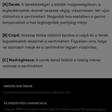
[A] Derék:
A derékbőséget a köldök magasságában, a
legkeskenyebb résznél vezesse végig, vízszintesen, két ujjal
alátartva a centimétert. Nagyobb has esetében a gerinc
kanyarulától a has legkiugróbb pontjáig mérje.
[B] Csípő:
Vezesse körbe oldalról kezdve a csípő és a fenék
legszélesebb részeinél a centimétert. Figyeljen arra, hogy
ne szorosan mérje és a centiméter legyen vízszintes.
[C] Nadrághossz:
A comb belső felétől a talpig mérve
vezesse a centimétert.
MINDEN RAKTÁRON
A webáruházban lévő összes áru raktáron van.
AZ EREDETISÉG GARANCIÁJA
Cégünk 1999-től a Gant márka exkluzív forgalmazója Magyarországon.