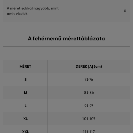
A méret sokkal nagyobb, mint
0
amit viselek
A fehérnemű mérettáblázata
MÉRET
DERÉK
[A] (cm)
S
71-76
M
81-86
L
91-97
XL
101-107
XXL
111-117