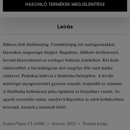
HASONLÓ TERMÉKEK MEGJELENÍTÉSE
Leírás
Stílusos férfi fürdőnadrág. Combközépig érő nadrágszárakkal,
klasszikus magasságú üleppel. Rugalmas, állítható derékrésszel,
bevarrt húzózsinórral az esetleges behúzás érdekében. Két ferde
oldalzsebbel, a bal nadrágszár alsó szegélye fölé varrt márka
címkével. Praktikus hálóval a fürdőruha belsejében. A kiváló
minőségű anyagösszetétel gyorsan száradó, kopásálló és színtartó.
A fürdőruha kellemesen puha tapintású és kényelmes viselet. Az
egyedi szezonális minta, amelyet kifejezetten az adott kollekcióhoz
terveztek, kiemeli a lebarnult bőrét.
Szabás/Típus
CLASSIC
Szezon: SS23
Termék kódja