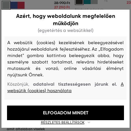
+6
23
38 990 Ft
27 290 Ft
Elérhető méretek:
Elérhető méretek:
+3 további
Azért, hogy weboldalunk megfelelően
S
,
M
,
L
,
XL
,
XXL
+3 további
S
,
M
,
L
,
XL
,
XXL
működjön
(egyetértés a websütikkel)
A websütik (cookies) kezelésének beleegyezésével
hozzájárul weboldalunk fejlesztéséhez. Az „Elfogadom
Recenziók
mindet" gombra kattintva beleegyezik abba, hogy
személyre szabott tartalmat, releváns hirdetéseket
ÜGYFELEINKNEK ÁLTAL ÉRTÉKELT MÉRETEK
mutassunk és vonzó, online vásárlási élményt
nyújtsunk Önnek.
A méret sokkal kisebb, mint amit
0
viselek
adataival tisztességesen járunk el.
Köszönjük,
A
websütik (cookies) használata
A méret egy kicsit kisebb, mint
1
amit viselek
A méret megegyezik az általam
2
ELFOGADOM MINDET
szokásosan viselt mérettel
RÉSZLETES BEÁLLÍTÁSOK
A méret egy kicsit nagyobb, mint
1
amit általában viselek