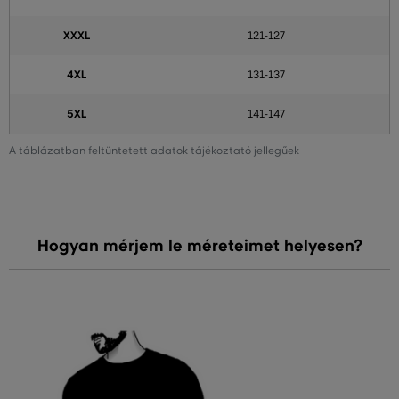
XXXL
121-127
4XL
131-137
5XL
141-147
A táblázatban feltüntetett adatok tájékoztató jellegűek
Hogyan mérjem le méreteimet helyesen?