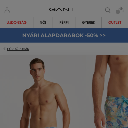
ÚJDONSÁG
NŐI
FÉRFI
GYEREK
OUTLET
NYÁRI ALAPDARABOK -50% >>
FÜRDŐRUHÁK