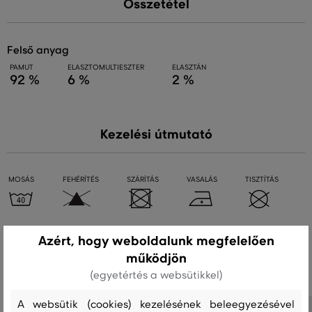
Összetétel
felső anyag
PAMUT
ELASZTOMULTIESZTER
ELASZTÁN
92 %
6 %
2 %
Kezelési útmutató
MOSÁS
FEHÉRÍTÉS
SZÁRÍTÁS
VASALÁS
TISZTÍTÁS
Azért, hogy weboldalunk megfelelően
Ajánlott termékek
működjön
(egyetértés a websütikkel)
A websütik (cookies) kezelésének beleegyezésével