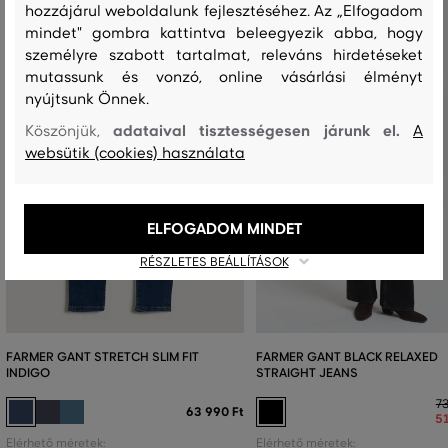
hozzájárul weboldalunk fejlesztéséhez. Az „Elfogadom
mindet" gombra kattintva beleegyezik abba, hogy
személyre szabott tartalmat, releváns hirdetéseket
mutassunk és vonzó, online vásárlási élményt
nyújtsunk Önnek.
adataival tisztességesen járunk el.
Köszönjük,
A
websütik (cookies) használata
ELFOGADOM MINDET
RÉSZLETES BEÁLLÍTÁSOK
FARMER GANT STRETCH SLIM FIT
FARMER GANT BLACK RELAXED
INDIGO
STRAIGHT JEANS
73
63 990 Ft
51
Elérhető méretek:
Elérhető méretek: