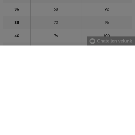
36
68
92
38
72
96
40
76
100
Chateljen velünk
42
80
104
44
84
108
46
88
112
48
94
118
50
100
124
52
106
130
54
112
136