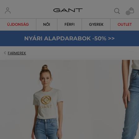
ÚJDONSÁG
NŐI
FÉRFI
GYEREK
OUTLET
NYÁRI ALAPDARABOK -50% >>
FARMEREK