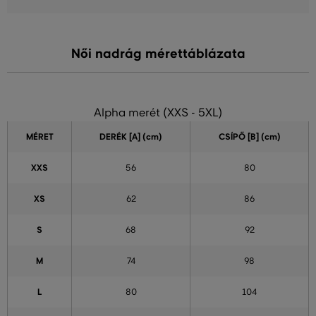
Női nadrág mérettáblázata
Alpha merét (XXS - 5XL)
MÉRET
DERÉK [A] (cm)
CSÍPŐ [B] (cm)
XXS
56
80
XS
62
86
S
68
92
M
74
98
L
80
104