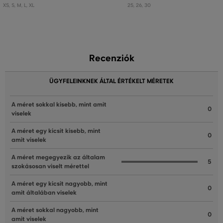
XS
,
S
,
M
,
L
,
XL
25
,
26
,
30
Recenziók
ÜGYFELEINKNEK ÁLTAL ÉRTÉKELT MÉRETEK
A méret sokkal kisebb, mint amit
0
viselek
A méret egy kicsit kisebb, mint
0
amit viselek
A méret megegyezik az általam
5
szokásosan viselt mérettel
A méret egy kicsit nagyobb, mint
0
amit általában viselek
A méret sokkal nagyobb, mint
0
amit viselek