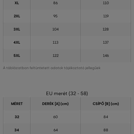
XL
86
110
2XL
95
119
3XL
104
128
4XL
113
137
5XL
122
146
A táblázatban feltüntetett adatok tájékoztató jellegűek
EU merét (32 - 58)
MÉRET
DERÉK [A] (cm)
CSÍPŐ [B] (cm)
32
60
84
34
64
88