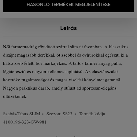
HASONLÓ TERMÉKEK MEGJELENÍTÉSE
Leírás
Női farmernadrág rövidített szárral slim fit fazonban. A klasszikus
dizájnt magasabb derékkal, öt zsebbel és övhurokkal egészíti ki a
hátsó zseb feletti bőr márkajelzés. A tartós farmer anyag puha,
légáteresztő és nagyon kellemes tapintású. Az elasztánszálak
keveréke rugalmasságot és magas viselési kényelmet garantál.
Nagyon praktikus darab, amely stílust ad sportosan-elegáns
öltözékének.
Szabás/Típus
SLIM
Szezon: SS23
Termék kódja
4100196-323-GW-981