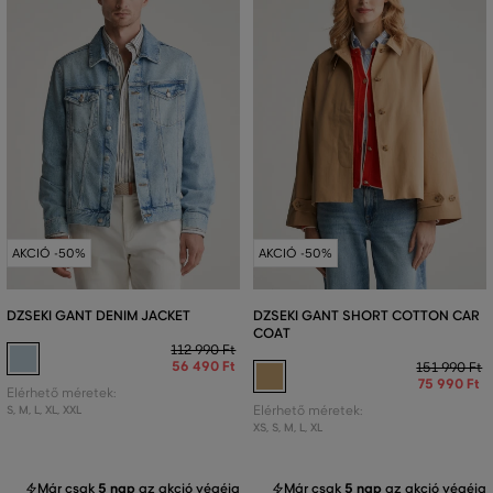
AKCIÓ -50%
AKCIÓ -50%
DZSEKI GANT DENIM JACKET
DZSEKI GANT SHORT COTTON CAR
COAT
112 990 Ft
56 490 Ft
151 990 Ft
75 990 Ft
Elérhető méretek:
S
,
M
,
L
,
XL
,
XXL
Elérhető méretek:
XS
,
S
,
M
,
L
,
XL
Már csak
5 nap
az akció végéig
Már csak
5 nap
az akció végéig