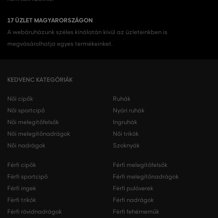
17 ÜZLET MAGYARORSZÁGON
A webáruházunk széles kínálatán kívül az üzleteinkben is
megvásárolhatja egyes termékeinket.
KEDVENC KATEGÓRIÁK
Női cipők
Ruhák
Női sportcipő
Nyári ruhák
Női melegítőfelsők
Ingruhák
Női melegítőnadrágok
Női trikók
Női nadrágok
Szoknyák
Férfi cipők
Férfi melegítőfelsők
Férfi sportcipő
Férfi melegítőnadrágok
Férfi ingek
Férfi pulóverek
Férfi trikók
Férfi nadrágok
Férfi rövidnadrágok
Férfi fehérneműk