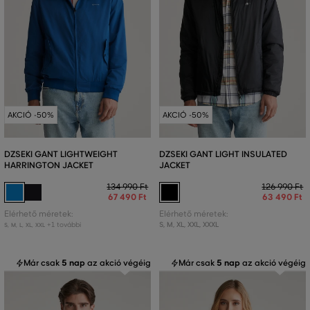
AKCIÓ -50%
AKCIÓ -50%
DZSEKI GANT LIGHTWEIGHT
DZSEKI GANT LIGHT INSULATED
HARRINGTON JACKET
JACKET
134 990 Ft
126 990 Ft
67 490 Ft
63 490 Ft
Elérhető méretek:
Elérhető méretek:
+1 további
S
,
M
,
XL
,
XXL
,
XXXL
S
,
M
,
L
,
XL
,
XXL
Már csak
5 nap
az akció végéig
Már csak
5 nap
az akció végéig