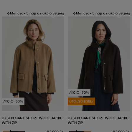
Már csak
5 nap
az akció végéig
Már csak
5 nap
az akció végéig
AKCIÓ -50%
AKCIÓ -50%
UTOLSÓ ESÉLY
DZSEKI GANT SHORT WOOL JACKET
DZSEKI GANT SHORT WOOL JACKET
WITH ZIP
WITH ZIP
183 990 Ft
183 990 Ft