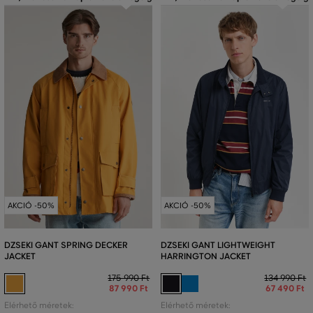
AKCIÓ -50%
AKCIÓ -50%
DZSEKI GANT SPRING DECKER
DZSEKI GANT LIGHTWEIGHT
JACKET
HARRINGTON JACKET
175 990 Ft
134 990 Ft
87 990 Ft
67 490 Ft
Elérhető méretek:
Elérhető méretek: