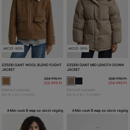
AKCIÓ -50%
AKCIÓ -50%
DZSEKI GANT WOOL BLEND FLIGHT
DZSEKI GANT MID LENGTH DOWN
JACKET
JACKET
224 990 Ft
208 990 Ft
112 490 Ft
104 490 Ft
Elérhető méretek:
Elérhető méretek:
+1 további
+1 további
XXS
,
XS
,
S
,
M
,
L
XXS
,
XS
,
S
,
M
,
L
Már csak
5 nap
az akció végéig
Már csak
5 nap
az akció végéig