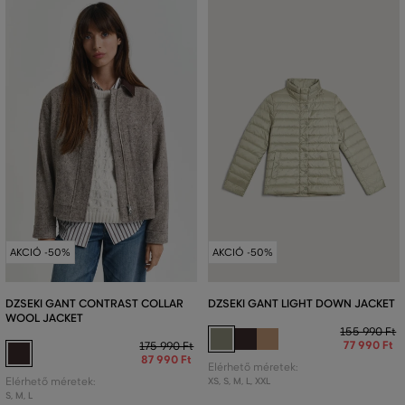
AKCIÓ -50%
AKCIÓ -50%
DZSEKI GANT CONTRAST COLLAR
DZSEKI GANT LIGHT DOWN JACKET
WOOL JACKET
155 990 Ft
77 990 Ft
175 990 Ft
87 990 Ft
Elérhető méretek:
Elérhető méretek:
XS
,
S
,
M
,
L
,
XXL
S
,
M
,
L