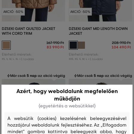
AKCIÓ -50%
AKCIÓ -50%
DZSEKI GANT QUILTED JACKET
DZSEKI GANT MID LENGTH DOWN
WITH CORD TRIM
JACKET
167 990 Ft
208 990 Ft
83 990 Ft
104 490 Ft
Elérhető méretek:
Elérhető méretek:
+1 további
+1 további
XS
,
S
,
M
,
L
,
XL
XXS
,
XS
,
S
,
M
,
L
Már csak
5 nap
az akció végéig
Már csak
5 nap
az akció végéig
Azért, hogy weboldalunk megfelelően
működjön
(egyetértés a websütikkel)
A websütik (cookies) kezelésének beleegyezésével
hozzájárul weboldalunk fejlesztéséhez. Az „Elfogadom
mindet" gombra kattintva beleegyezik abba, hogy