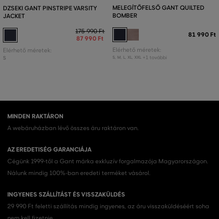
MELEGÍTŐFELSŐ GANT QUILTED
DZSEKI GANT PINSTRIPE VARSITY
BOMBER
JACKET
175 990 Ft
81 990 Ft
87 990 Ft
Elérhető méretek:
Elérhető méretek:
+1 további
S
S
,
M
,
L
,
XL
,
XXL
MINDEN RAKTÁRON
A webáruházban lévő összes áru raktáron van.
AZ EREDETISÉG GARANCIÁJA
Cégünk 1999-től a Gant márka exkluzív forgalmazója Magyarországon.
Nálunk mindig 100%-ban eredeti terméket vásárol.
INGYENES SZÁLLÍTÁST ÉS VISSZAKÜLDÉS
29 990 Ft feletti szállítás mindig ingyenes, az áru visszaküldéséért soha
nem kell fizetnie.