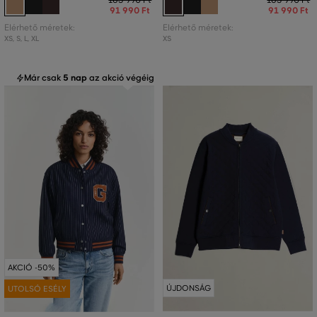
91 990 Ft
91 990 Ft
Elérhető méretek:
Elérhető méretek:
XS
,
S
,
L
,
XL
XS
Már csak
5 nap
az akció végéig
AKCIÓ -50%
ÚJDONSÁG
UTOLSÓ ESÉLY