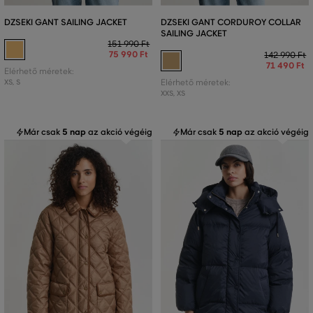
DZSEKI GANT SAILING JACKET
DZSEKI GANT CORDUROY COLLAR
SAILING JACKET
151 990 Ft
75 990 Ft
142 990 Ft
71 490 Ft
Elérhető méretek:
XS
,
S
Elérhető méretek:
XXS
,
XS
Már csak
5 nap
az akció végéig
Már csak
5 nap
az akció végéig