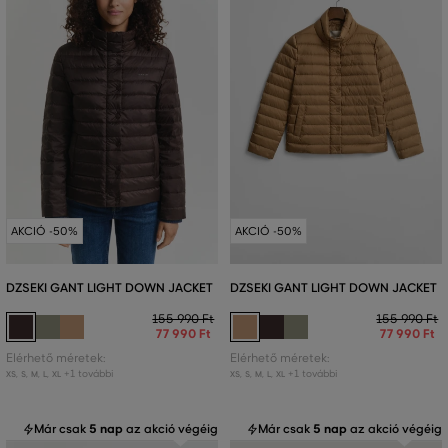
AKCIÓ -50%
AKCIÓ -50%
DZSEKI GANT LIGHT DOWN JACKET
DZSEKI GANT LIGHT DOWN JACKET
155 990 Ft
155 990 Ft
77 990 Ft
77 990 Ft
Elérhető méretek:
Elérhető méretek:
+1 további
+1 további
XS
,
S
,
M
,
L
,
XL
XS
,
S
,
M
,
L
,
XL
Már csak
5 nap
az akció végéig
Már csak
5 nap
az akció végéig