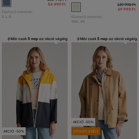
54 490 Ft
139 990 Ft
69 990 Ft
Elérhető méretek:
S
,
L
,
XL
Elérhető méretek:
XXXL
,
4XL
Már csak
5 nap
az akció végéig
Már csak
5 nap
az akció végéig
AKCIÓ -50%
AKCIÓ -50%
UTOLSÓ ESÉLY