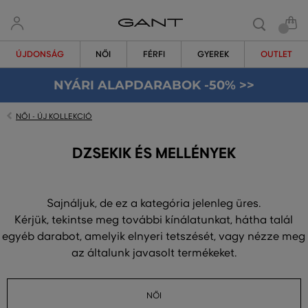
ÚJDONSÁG
NŐI
FÉRFI
GYEREK
OUTLET
NYÁRI ALAPDARABOK -50% >>
NŐI - ÚJ KOLLEKCIÓ
DZSEKIK ÉS MELLÉNYEK
Sajnáljuk, de ez a kategória jelenleg üres.
Kérjük, tekintse meg további kínálatunkat, hátha talál
egyéb darabot, amelyik elnyeri tetszését, vagy nézze meg
az általunk javasolt termékeket.
NŐI