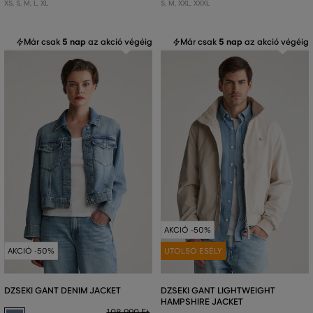
XS
,
S
,
M
,
L
,
XL
S
,
M
,
XXL
,
XXXL
Már csak
5 nap
az akció végéig
Már csak
5 nap
az akció végéig
AKCIÓ -50%
AKCIÓ -50%
UTOLSÓ ESÉLY
DZSEKI GANT DENIM JACKET
DZSEKI GANT LIGHTWEIGHT
HAMPSHIRE JACKET
108 990 Ft