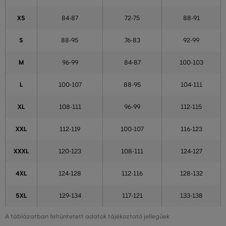
XS
84-87
72-75
88-91
S
88-95
76-83
92-99
M
96-99
84-87
100-103
L
100-107
88-95
104-111
XL
108-111
96-99
112-115
XXL
112-119
100-107
116-123
XXXL
120-123
108-111
124-127
4XL
124-128
112-116
128-132
5XL
129-134
117-121
133-138
A táblázatban feltüntetett adatok tájékoztató jellegűek