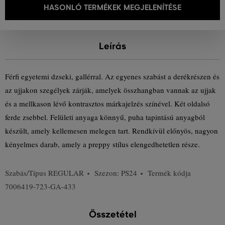
HASONLÓ TERMÉKEK MEGJELENÍTÉSE
Leírás
Férfi egyetemi dzseki, gallérral. Az egyenes szabást a derékrészen és
az ujjakon szegélyek zárják, amelyek összhangban vannak az ujjak
és a mellkason lévő kontrasztos márkajelzés színével. Két oldalsó
ferde zsebbel. Felületi anyaga könnyű, puha tapintású anyagból
készült, amely kellemesen melegen tart. Rendkívül előnyös, nagyon
kényelmes darab, amely a preppy stílus elengedhetetlen része.
Szabás/Típus
REGULAR
Szezon: PS24
Termék kódja
7006419-723-GA-433
Összetétel