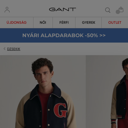
ÚJDONSÁG
NŐI
FÉRFI
GYEREK
OUTLET
NYÁRI ALAPDARABOK -50% >>
DZSEKIK