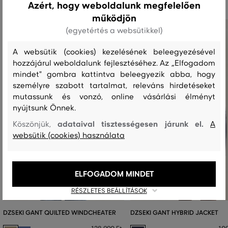
Azért, hogy weboldalunk megfelelően
működjön
(egyetértés a websütikkel)
A websütik (cookies) kezelésének beleegyezésével
hozzájárul weboldalunk fejlesztéséhez. Az „Elfogadom
mindet" gombra kattintva beleegyezik abba, hogy
személyre szabott tartalmat, releváns hirdetéseket
mutassunk és vonzó, online vásárlási élményt
nyújtsunk Önnek.
adataival tisztességesen járunk el.
Köszönjük,
A
websütik (cookies) használata
ELFOGADOM MINDET
RÉSZLETES BEÁLLÍTÁSOK
DZSEKI GANT QUILTED WINDCHEATER
DZSEKI GANT HYBRID JACKET