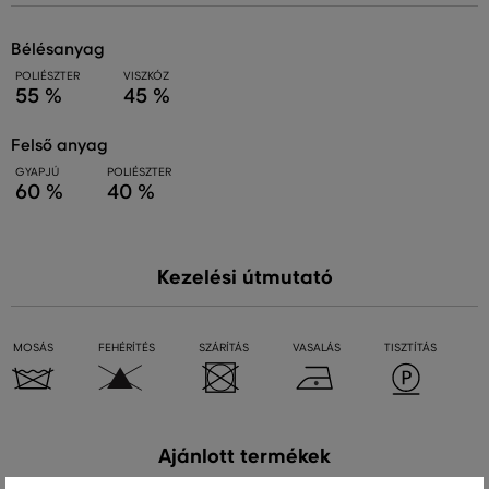
bélésanyag
POLIÉSZTER
VISZKÓZ
55 %
45 %
felső anyag
GYAPJÚ
POLIÉSZTER
60 %
40 %
Kezelési útmutató
MOSÁS
FEHÉRÍTÉS
SZÁRÍTÁS
VASALÁS
TISZTÍTÁS
Ajánlott termékek