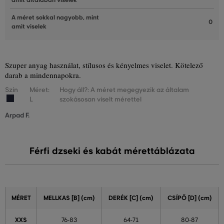
amit általában viselek
A méret sokkal nagyobb, mint
0
amit viselek
Szuper anyag használat, stílusos és kényelmes viselet. Kötelező
darab a mindennapokra.
Szín
Méret:
Hogy áll?: A méret megegyezik az általam
L
szokásosan viselt mérettel
Arpad F.
Férfi dzseki és kabát mérettáblázata
MÉRET
MELLKAS [B] (cm)
DERÉK [C] (cm)
CSÍPŐ [D] (cm)
XXS
76-83
64-71
80-87