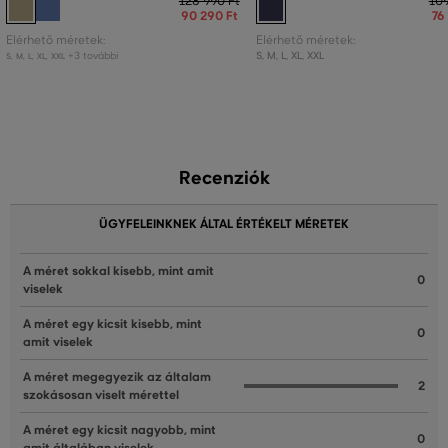
128 990 Ft
109
90 290 Ft
76
Elérhető méretek:
Elérhető méretek:
+3 további
S
,
M
,
L
,
XL
,
XXL
S
,
M
,
L
,
XL
,
XXL
Recenziók
ÜGYFELEINKNEK ÁLTAL ÉRTÉKELT MÉRETEK
A méret sokkal kisebb, mint amit
0
viselek
A méret egy kicsit kisebb, mint
0
amit viselek
A méret megegyezik az általam
2
szokásosan viselt mérettel
A méret egy kicsit nagyobb, mint
0