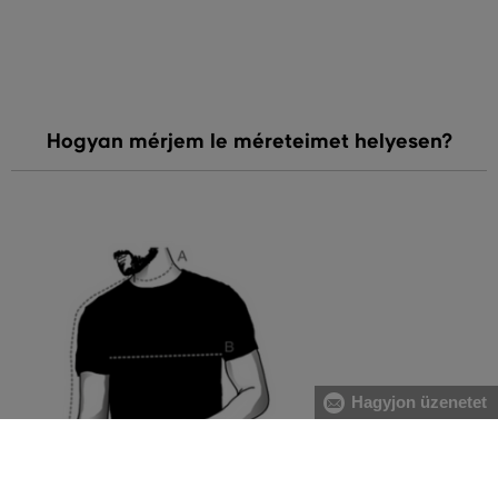
Hogyan mérjem le méreteimet helyesen?
Hagyjon üzenetet