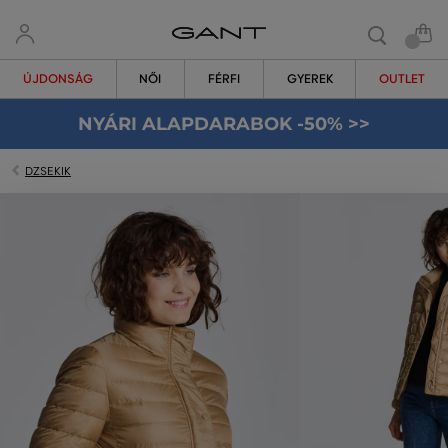
ÚJDONSÁG
NŐI
FÉRFI
GYEREK
OUTLET
NYÁRI ALAPDARABOK -50% >>
DZSEKIK