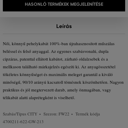
HASONLÓ TERMÉKEK MEGJELENÍTÉSE
Leírás
Női, könnyű pehelykabát 100%-ban újrahasznosított műszálas
béléssel és felső anyaggal. Az egyenes szabásvonalú, dupla
cipzáras, patenttal ellátott kabátot, zárható oldalzsebek és a
mellkason található márkajelzés egészíti ki. Az anyagösszetétel
tökéletes könnyűséget és maximális meleget garantál a kiváló
minőségű, 90/10 arányú kacsatoll tömésnek köszönhetően. Nagyon
praktikus és jól megtervezett darab, amely önmagában, vagy
télikabát alatti alaprétegként is viselhető.
Szabás/Típus
CITY
Szezon: FW22
Termék kódja
4700211-622-GW-213