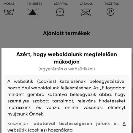
MOSÁS
FEHÉRÍTÉS
SZÁRÍTÁS
VASALÁS
TISZTÍTÁS
Ajánlott termékek
Azért, hogy weboldalunk megfelelően
működjön
(egyetértés a websütikkel)
A websütik (cookies) kezelésének beleegyezésével
hozzájárul weboldalunk fejlesztéséhez. Az „Elfogadom
mindet" gombra kattintva beleegyezik abba, hogy
személyre szabott tartalmat, releváns hirdetéseket
mutassunk és vonzó, online vásárlási élményt
nyújtsunk Önnek.
adataival tisztességesen járunk el.
Köszönjük,
A
websütik (cookies) használata