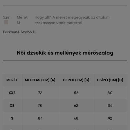
Szín
Méret:
Hogy áll?: A méret megegyezik az általam
M
szokásosan viselt mérettel
Farkasné Szabó D.
Női dzsekik és mellények mérőszalag
MERÉT
MELLKAS (CM) [A]
DERÉK (CM) [B]
CSÍPŐ (CM) [C]
XXS
72
56
80
XS
78
62
86
S
84
68
92