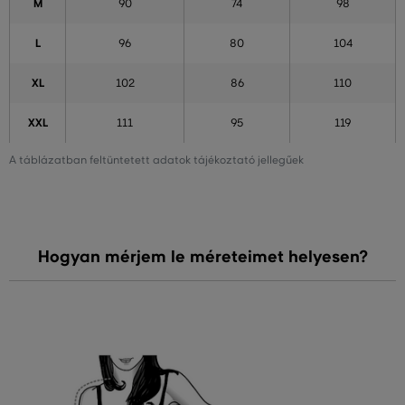
M
90
74
98
L
96
80
104
XL
102
86
110
XXL
111
95
119
A táblázatban feltüntetett adatok tájékoztató jellegűek
Hogyan mérjem le méreteimet helyesen?