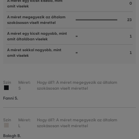
A méret egy kicsit kisebb, mint
0
amit viselek
A méret megegyezik az általam
23
szokásosan viselt mérettel
A méret egy kicsit nagyobb, mint
1
amit általában viselek
A méret sokkal nagyobb, mint
1
amit viselek
Szín
Méret:
Hogy áll?: A méret megegyezik az általam
S
szokásosan viselt mérettel
Fanni S.
Szín
Méret:
Hogy áll?: A méret megegyezik az általam
L
szokásosan viselt mérettel
Balogh B.