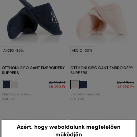
AKCIÓ -30%
AKCIÓ -30%
OTTHONI CIPŐ GANT EMBROIDERY
OTTHONI CIPŐ GANT EMBROIDERY
SLIPPERS
SLIPPERS
25 990 Ft
25 990 Ft
18 190 Ft
18 190 Ft
Elérhető méretek:
Elérhető méretek:
S/M
,
L/XL
S/M
,
L/XL
Azért, hogy weboldalunk megfelelően
működjön