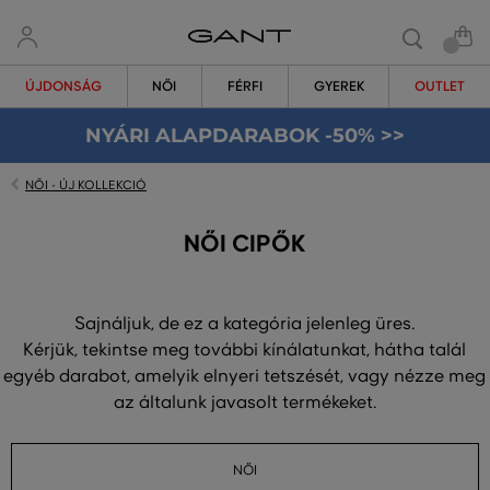
ÚJDONSÁG
NŐI
FÉRFI
GYEREK
OUTLET
NYÁRI ALAPDARABOK -50% >>
NŐI - ÚJ KOLLEKCIÓ
NŐI CIPŐK
Sajnáljuk, de ez a kategória jelenleg üres.
Kérjük, tekintse meg további kínálatunkat, hátha talál
egyéb darabot, amelyik elnyeri tetszését, vagy nézze meg
az általunk javasolt termékeket.
NŐI