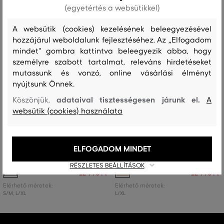
(egyetértés a websütikkel)
A websütik (cookies) kezelésének beleegyezésével
hozzájárul weboldalunk fejlesztéséhez. Az „Elfogadom
mindet" gombra kattintva beleegyezik abba, hogy
személyre szabott tartalmat, releváns hirdetéseket
mutassunk és vonzó, online vásárlási élményt
nyújtsunk Önnek.
adataival tisztességesen járunk el.
Köszönjük,
A
websütik (cookies) használata
AKCIÓ -50%
AKCIÓ -50%
OTTHONI CIPŐ GANT CREST
OTTHONI CIPŐ GANT CREST
ELFOGADOM MINDET
SLIPPERS
SLIPPERS S/M
RÉSZLETES BEÁLLÍTÁSOK
25 990 Ft
25 990 Ft
12 990 Ft
12 990 Ft
Elérhető méretek:
Elérhető méretek:
S/M
,
L/XL
L/XL