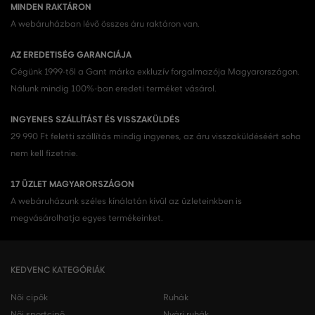
MINDEN RAKTÁRON
A webáruházban lévő összes áru raktáron van.
AZ EREDETISÉG GARANCIÁJA
Cégünk 1999-től a Gant márka exkluzív forgalmazója Magyarországon.
Nálunk mindig 100%-ban eredeti terméket vásárol.
INGYENES SZÁLLÍTÁST ÉS VISSZAKÜLDÉS
29 990 Ft feletti szállítás mindig ingyenes, az áru visszaküldéséért soha
nem kell fizetnie.
17 ÜZLET MAGYARORSZÁGON
A webáruházunk széles kínálatán kívül az üzleteinkben is
megvásárolhatja egyes termékeinket.
KEDVENC KATEGÓRIÁK
Női cipők
Ruhák
Női sportcipő
Nyári ruhák