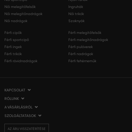
Női melegítőfelsők
Ingruhák
Női melegítőnadrágok
Női trikók
Női nadrágok
Szoknyák
Férfi cipők
Férfi melegítőfelsők
Férfi sportcipő
Férfi melegítőnadrágok
Férfi ingek
Férfi pulóverek
Férfi trikók
Férfi nadrágok
Férfi rövidnadrágok
Férfi fehérneműk
KAPCSOLAT
RÓLUNK
VERMONT Services Slovakia s. r. o.
Vlčie hrdlo 53
A VÁSÁRLÁSRÓL
Cégünkről
821 07 Bratislava
Elérhetőség
SZOLGÁLTATASOK
A vásárlás menete
Szlovákia
VERMONT üzleteink
Általános szerződési feltételek
Szállítás és fizetés
tel.:
06 1 901 1901
Affiliate
AZ ÁRU VISSZATÉRÍTÉSE
Az áru visszatérítése/visszáru
Ajándékutalványok