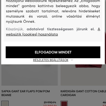
hozzájárul weboldalunk fejlesztéséhez. Az „Elfogadom
mindet" gombra kattintva beleegyezik abba, hogy
személyre szabott tartalmat, releváns hirdetéseket
mutassunk és vonzó, online vásárlási élményt
nyújtsunk Önnek.
adataival tisztességesen járunk el.
Köszönjük,
A
websütik (cookies) használata
ELFOGADOM MINDET
RÉSZLETES BEÁLLÍTÁSOK
SAPKA GANT EAR FLAPS POM POM
KARDIGÁN GANT COTTON CABL
BEANIE
CARDIGAN
19 990 Ft
46