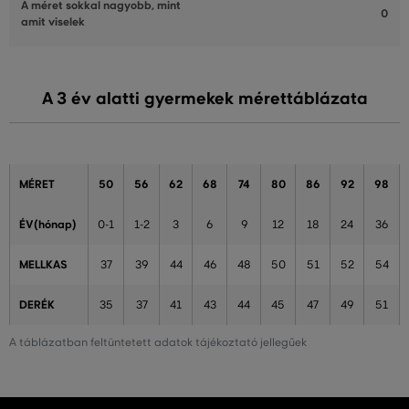
A méret sokkal nagyobb, mint
0
amit viselek
A 3 év alatti gyermekek mérettáblázata
MÉRET
50
56
62
68
74
80
86
92
98
ÉV(hónap)
0-1
1-2
3
6
9
12
18
24
36
MELLKAS
37
39
44
46
48
50
51
52
54
DERÉK
35
37
41
43
44
45
47
49
51
A táblázatban feltüntetett adatok tájékoztató jellegűek