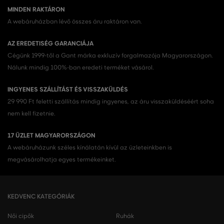
MINDEN RAKTÁRON
A webáruházban lévő összes áru raktáron van.
AZ EREDETISÉG GARANCIÁJA
Cégünk 1999-től a Gant márka exkluzív forgalmazója Magyarországon.
Nálunk mindig 100%-ban eredeti terméket vásárol.
INGYENES SZÁLLÍTÁST ÉS VISSZAKÜLDÉS
29 990 Ft feletti szállítás mindig ingyenes, az áru visszaküldéséért soha
nem kell fizetnie.
17 ÜZLET MAGYARORSZÁGON
A webáruházunk széles kínálatán kívül az üzleteinkben is
megvásárolhatja egyes termékeinket.
KEDVENC KATEGÓRIÁK
Női cipők
Ruhák