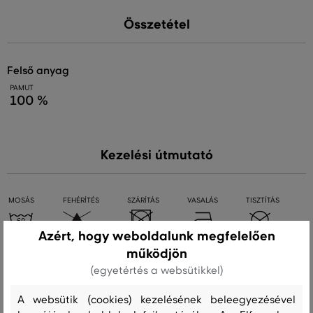
Összetétel
felső anyag
PAMUT
100 %
Kezelési útmutató
MOSÁS
FEHÉRÍTÉS
SZÁRÍTÁS
VASALÁS
TISZTÍTÁS
Azért, hogy weboldalunk megfelelően
működjön
Ajánlott termékek
(egyetértés a websütikkel)
A websütik (cookies) kezelésének beleegyezésével