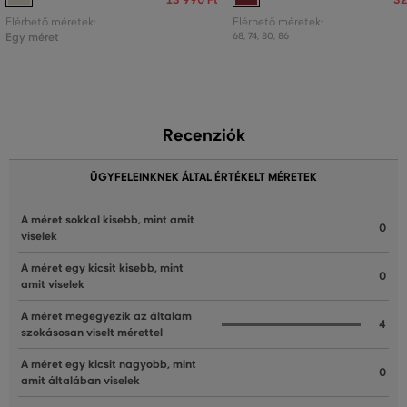
13 990 Ft
32
Elérhető méretek:
Elérhető méretek:
Egy méret
68
,
74
,
80
,
86
Recenziók
ÜGYFELEINKNEK ÁLTAL ÉRTÉKELT MÉRETEK
A méret sokkal kisebb, mint amit
0
viselek
A méret egy kicsit kisebb, mint
0
amit viselek
A méret megegyezik az általam
4
szokásosan viselt mérettel
A méret egy kicsit nagyobb, mint
0
amit általában viselek