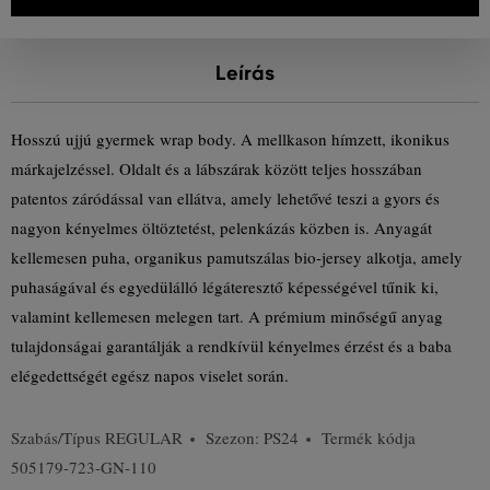
Leírás
Hosszú ujjú gyermek wrap body. A mellkason hímzett, ikonikus
márkajelzéssel. Oldalt és a lábszárak között teljes hosszában
patentos záródással van ellátva, amely lehetővé teszi a gyors és
nagyon kényelmes öltöztetést, pelenkázás közben is. Anyagát
kellemesen puha, organikus pamutszálas bio-jersey alkotja, amely
puhaságával és egyedülálló légáteresztő képességével tűnik ki,
valamint kellemesen melegen tart. A prémium minőségű anyag
tulajdonságai garantálják a rendkívül kényelmes érzést és a baba
elégedettségét egész napos viselet során.
Szabás/Típus
REGULAR
Szezon: PS24
Termék kódja
505179-723-GN-110